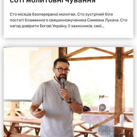
Сто місяців безперервної молитви. Сто зустрічей біля
постаті блаженного священномученика Симеона Лукача. Сто
нагод довірити Богові Україну, її захисників, свої...