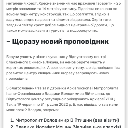
металевий хрест. Хресне знамення має вражаючі габарити – 25
метрів заввишки та 14 метрів у ширину. Підсвітка виконана по
всьому периметру конструкції, так що розп’яття, згідно із
задумом, видно на десятки кілометрів довкола. Окрім того,
завдяки світлу хрест добре видно з центральної дороги, що
також може зацікавити туристів та подорожуючих.
–
Щоразу новий проповідник
Беручи участь у нічних чуваннях у Відпустовому центрі
блаженного Симеона Лукача, ви немов берете участь у
коротких реколекціях. А весь секрет у тому, що відповідальні за
розвиток Центру священники щоразу запрошують нових
проповіднів.
З благословення та за підтримки Архієпископа і Митрополита
Івано-Франківського Владики Володимира Війтишина, до
Відпустового центру регулярно приїжджають Архієреї УГКЦ.
Так, з 19 червня по 31 грудня 2022 р. Б. нас відвідало та з нами
молилося 9 Владик, зокрема:
Митрополит Володимир Війтишин (два візити)
Владика Йосафат Мощич (Чернівецька єпархія)