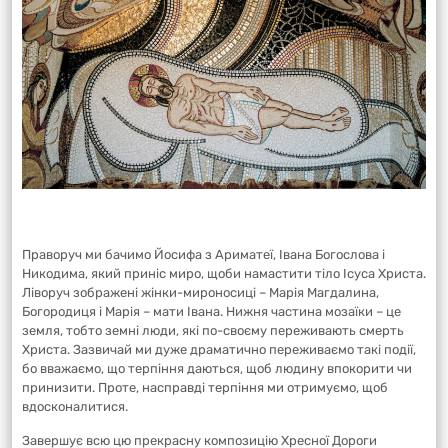
Праворуч ми бачимо Йосифа з Ариматеї, Івана Богослова і
Никодима, який приніс миро, щоби намастити тіло Ісуса Христа.
Ліворуч зображені жінки-мироносиці – Марія Магдалина,
Богородиця і Марія – мати Івана. Нижня частина мозаїки – це
земля, тобто земні люди, які по-своєму переживають смерть
Христа. Зазвичай ми дуже драматично переживаємо такі події,
бо вважаємо, що терпіння даються, щоб людину впокорити чи
принизити. Проте, насправді терпіння ми отримуємо, щоб
вдосконалитися.
Завершує всю цю прекрасну композицію Хресної Дороги