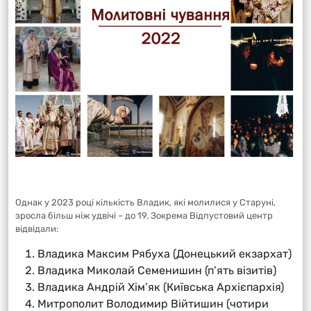
Однак у 2023 році кількість Владик, які молилися у Старуні,
зросла більш ніж удвічі – до 19. Зокрема Відпустовий центр
відвідали:
Владика Максим Рябуха (Донецький екзархат)
Владика Миколай Семенишин (п’ять візитів)
Владика Андрій Хім’як (Київська Архієпархія)
Митрополит Володимир Війтишин (чотири