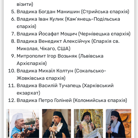
візити)
Владика Богдан Манишин (Стрийська єпархія)
Владика Іван Кулик (Кам’янець-Подільська
єпархія)
Владика Йосафат Мощич (Чернівецька єпархія)
Владика Венедикт Алексійчук (Єпархія св.
Миколая, Чікаго, США)
Митрополит Ігор Возьняк (Львівська
Архієпархія)
Владика Михаїл Колтун (Сокальсько-
Жовківська єпархія)
Владика Василій Тучапець (Харківський
екзархат)
Владика Петро Голіней (Коломийська єпархія)