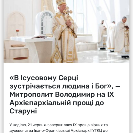
«В Ісусовому Серці
зустрічається людина і Бог», —
Митрополит Володимир на ІХ
Архієпархіальній прощі до
Старуні
У неділю, 21 червня, завершилася ІХ проща вірних та
духовенства Івано-Франківської Архієпархії УГКЦ до