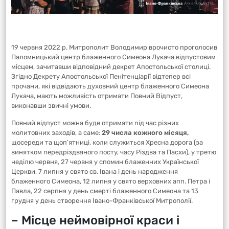
19 червня 2022 р. Митрополит Володимир врочисто проголосив
Паломницький центр блаженного Симеона Лукача відпустовим
місцем, зачитавши відповідний декрет Апостольської столиці.
Згідно Декрету Апостольської Пенітенціарії відтепер всі
прочани, які відвідають духовний центр блаженного Симеона
Лукача, мають можливість отримати Повний Відпуст,
виконавши звичні умови.
Повний відпуст можна буде отримати під час різних
молитовних заходів, а саме:
29 числа кожного місяця,
щосереди та щоп’ятниці, коли служиться Хресна дорога (за
винятком передріздвяного посту, часу Різдва та Пасхи), у третю
неділю червня, 27 червня у спомин блаженних Української
Церкви, 7 липня у свято св. Івана і день народження
блаженного Симеона, 12 липня у свято верховних апп. Петра і
Павла, 22 серпня у день смерті блаженного Симеона та 13
грудня у день створення Івано-Франківської Митрополії.
– Місце неймовірної краси і