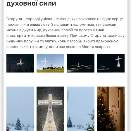
духовної сили
Старуня – справді унікальне місце, яке захоплює не одне серце
прочан, які її відвідують. За словами паломників, тут завжди
можна відчути мир, духовний спокій та просто в тиші
спостерігати красою Божого світу. При цьому Старуня красива у
будь-яку пору: чи то влітку, коли пагорби вкриті прекрасною
зеленню, чи то взимку, коли все довкола біле та яскраве.