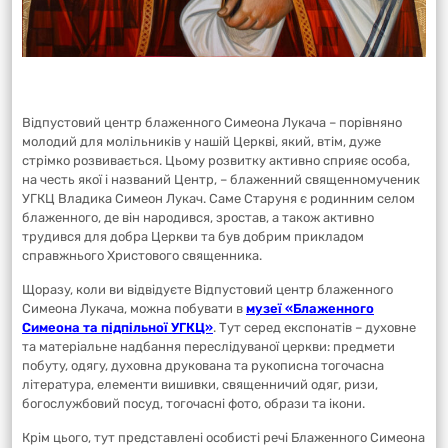
Відпустовий центр блаженного Симеона Лукача – порівняно
молодий для молільників у нашій Церкві, який, втім, дуже
стрімко розвивається. Цьому розвитку активно сприяє особа,
на честь якої і названий Центр, – блаженний священномученик
УГКЦ Владика Симеон Лукач. Саме Старуня є родинним селом
блаженного, де він народився, зростав, а також активно
трудився для добра Церкви та був добрим прикладом
справжнього Христового священника.
Щоразу, коли ви відвідуєте Відпустовий центр блаженного
Симеона Лукача, можна побувати в
музеї «Блаженного
Симеона та підпільної УГКЦ»
. Тут серед експонатів – духовне
та матеріальне надбання переслідуваної церкви: предмети
побуту, одягу, духовна друкована та рукописна тогочасна
література, елементи вишивки, священничий одяг, ризи,
богослужбовий посуд, тогочасні фото, образи та ікони.
Крім цього, тут представлені особисті речі Блаженного Симеона