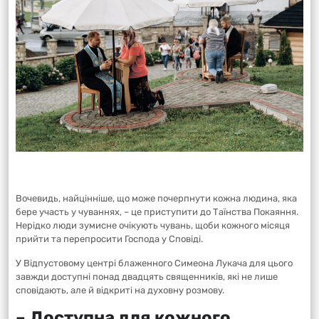
Вочевидь, найцінніше, що може почерпнути кожна людина, яка
бере участь у чуваннях, – це приступити до Таїнства Покаяння.
Нерідко люди зумисне очікують чувань, щоби кожного місяця
прийти та перепросити Господа у Сповіді.
У Відпустовому центрі блаженного Симеона Лукача для цього
завжди доступні понад двадцять священників, які не лише
сповідають, але й відкриті на духовну розмову.
–
Доступна для кожного