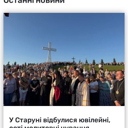
Останні новини
У Старуні відбулися ювілейні,
соті молитовні чування