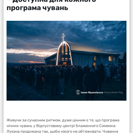
програма чувань
Живучи за сучасним ритмом, дуже цінним є те, що програма
нічних чувань у Відпустовому центрі блаженного Симеона
Лукача продумана так, щоби нікого не обтяжувати. Чування