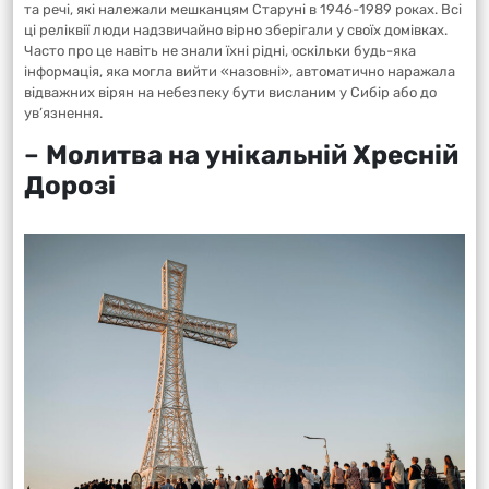
та речі, які належали мешканцям Старуні в 1946-1989 роках. Всі
ці реліквії люди надзвичайно вірно зберігали у своїх домівках.
Часто про це навіть не знали їхні рідні, оскільки будь-яка
інформація, яка могла вийти «назовні», автоматично наражала
відважних вірян на небезпеку бути висланим у Сибір або до
ув’язнення.
–
Молитва на унікальній Хресній
Дорозі