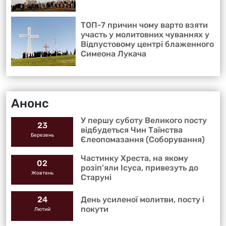
ТОП-7 причин чому варто взяти
участь у молитовних чуваннях у
Відпустовому центрі блаженного
Симеона Лукача
Анонс
У першу суботу Великого посту
23
відбудеться Чин Таїнства
Березень
Єлеопомазання (Соборування)
Частинку Хреста, на якому
02
розіп’яли Ісуса, привезуть до
Жовтень
Старуні
День усиленої молитви, посту і
24
покути
Лютий