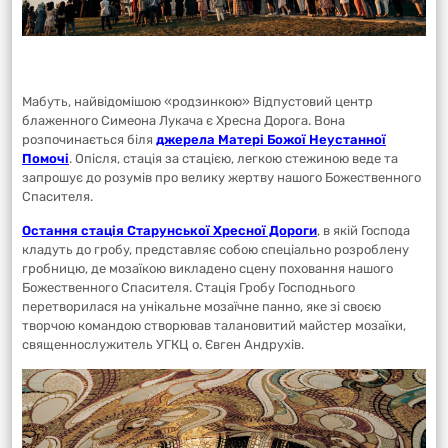
Мабуть, найвідомішою «родзинкою» Відпустовий центр
блаженного Симеона Лукача є Хресна Дорога. Вона
розпочинається біля
джерела Матері Божої Неустанної
Помочі
. Опісля, стація за стацією, легкою стежиною веде та
запрошує до розумів про велику жертву нашого Божественного
Спасителя.
Остання стація Старунської Хресної Дороги
, в якій Господа
кладуть до гробу, представляє собою спеціально розроблену
гробницю, де мозаїкою викладено сцену поховання нашого
Божественного Спасителя. Стація Гробу Господнього
перетворилася на унікальне мозаїчне панно, яке зі своєю
творчою командою створював талановитий майстер мозаїки,
священнослужитель УГКЦ о. Євген Андрухів.