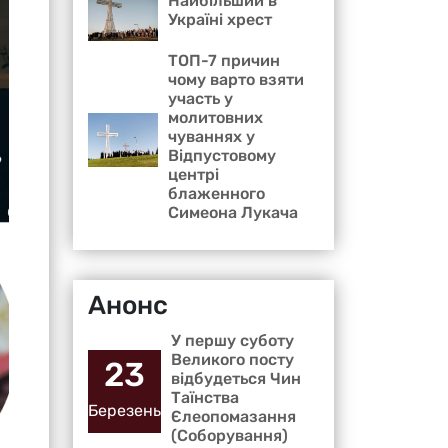
Найбільший в
Україні хрест
ТОП-7 причин
чому варто взяти
участь у
молитовних
чуваннях у
Відпустовому
центрі
блаженного
Симеона Лукача
Анонс
У першу суботу
Великого посту
23
відбудеться Чин
Таїнства
Березень
Єлеопомазання
(Соборування)