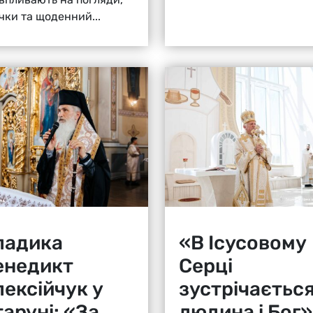
чки та щоденний...
ладика
«В Ісусовому
енедикт
Серці
лексійчук у
зустрічаєтьс
аруні: «За
людина і Бог»