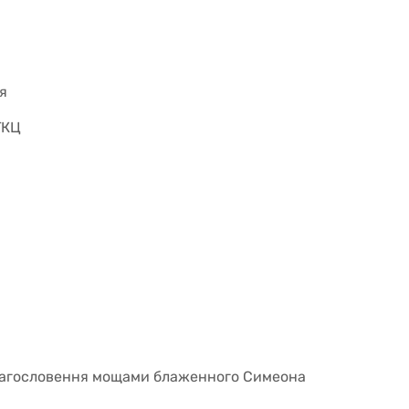
я
ГКЦ
благословення мощами блаженного Симеона