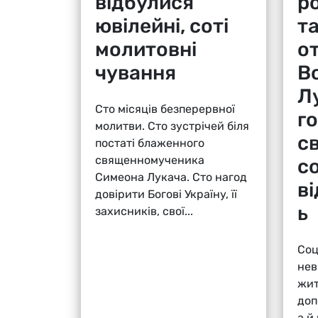
відбулися
р
ювілейні, соті
т
молитовні
о
чування
В
Л
Сто місяців безперервної
г
молитви. Сто зустрічей біля
с
постаті блаженного
священномученика
с
Симеона Лукача. Сто нагод
в
довірити Богові Україну, її
ь
захисників, свої...
Соц
нев
жит
доп
а й