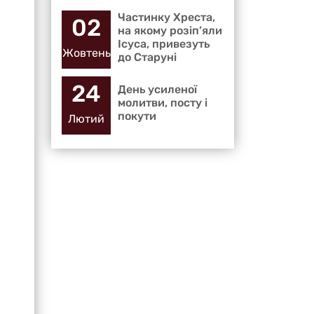
Частинку Хреста,
02
на якому розіп’яли
Ісуса, привезуть
Жовтень
до Старуні
24
День усиленої
молитви, посту і
покути
Лютий