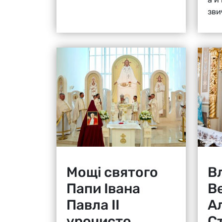
зви
Мощі святого
В
Папи Івана
В
Павла ІІ
А
урочисто
Ст