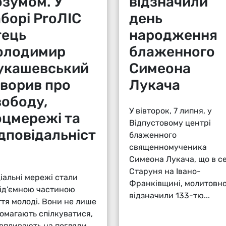
озумом. У
відзначили
аборі ProЛІС
день
тець
народження
олодимир
блаженного
укашевський
Симеона
оворив про
Лукача
вободу,
У вівторок, 7 липня, у
оцмережі та
Відпустовому центрі
ідповідальніст
блаженного
священномученика
Симеона Лукача, що в се
Старуня на Івано-
іальні мережі стали
Франківщині, молитовн
ід’ємною частиною
відзначили 133-тю...
тя молоді. Вони не лише
омагають спілкуватися,
 впливають на погляди,