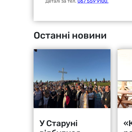
Деталі за тел.
067 559 9100.
Останні новини
У Старуні
«К