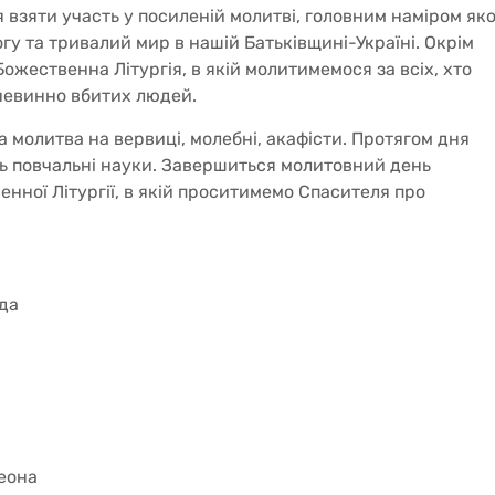
 взяти участь у посиленій молитві, головним наміром яко
гу та тривалий мир в нашій Батьківщині-Україні. Окрім
Божественна Літургія, в якій молитимемося за всіх, хто
 невинно вбитих людей.
а молитва на вервиці, молебні, акафісти. Протягом дня
 повчальні науки. Завершиться молитовний день
нної Літургії, в якій проситимемо Спасителя про
ида
еона