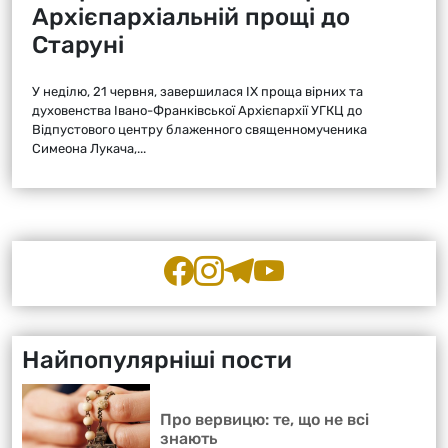
Архієпархіальній прощі до
Старуні
У неділю, 21 червня, завершилася ІХ проща вірних та
духовенства Івано-Франківської Архієпархії УГКЦ до
Відпустового центру блаженного священномученика
Симеона Лукача,...
Найпопулярніші пости
Про вервицю: те, що не всі
знають