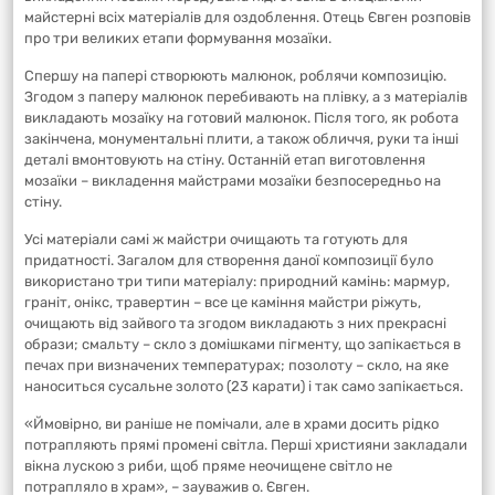
майстерні всіх матеріалів для оздоблення. Отець Євген розповів
про три великих етапи формування мозаїки.
Спершу на папері створюють малюнок, роблячи композицію.
Згодом з паперу малюнок перебивають на плівку, а з матеріалів
викладають мозаїку на готовий малюнок. Після того, як робота
закінчена, монументальні плити, а також обличчя, руки та інші
деталі вмонтовують на стіну. Останній етап виготовлення
мозаїки – викладення майстрами мозаїки безпосередньо на
стіну.
Усі матеріали самі ж майстри очищають та готують для
придатності. Загалом для створення даної композиції було
використано три типи матеріалу: природний камінь: мармур,
граніт, онікс, травертин – все це каміння майстри ріжуть,
очищають від зайвого та згодом викладають з них прекрасні
образи; смальту – скло з домішками пігменту, що запікається в
печах при визначених температурах; позолоту – скло, на яке
наноситься сусальне золото (23 карати) і так само запікається.
«Ймовірно, ви раніше не помічали, але в храми досить рідко
потрапляють прямі промені світла. Перші християни закладали
вікна лускою з риби, щоб пряме неочищене світло не
потрапляло в храм», – зауважив о. Євген.