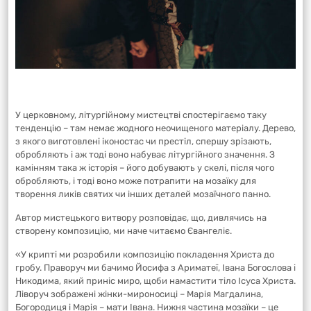
У церковному, літургійному мистецтві спостерігаємо таку
тенденцію – там немає жодного неочищеного матеріалу. Дерево,
з якого виготовлені іконостас чи престіл, спершу зрізають,
обробляють і аж тоді воно набуває літургійного значення. З
камінням така ж історія – його добувають у скелі, після чого
обробляють, і тоді воно може потрапити на мозаїку для
творення ликів святих чи інших деталей мозаїчного панно.
Автор мистецького витвору розповідає, що, дивлячись на
створену композицію, ми наче читаємо Євангеліє.
«У крипті ми розробили композицію покладення Христа до
гробу. Праворуч ми бачимо Йосифа з Ариматеї, Івана Богослова і
Никодима, який приніс миро, щоби намастити тіло Ісуса Христа.
Ліворуч зображені жінки-мироносиці – Марія Магдалина,
Богородиця і Марія – мати Івана. Нижня частина мозаїки – це