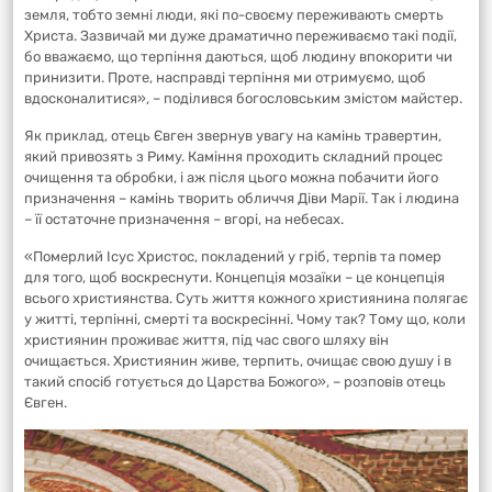
земля, тобто земні люди, які по-своєму переживають смерть
Христа. Зазвичай ми дуже драматично переживаємо такі події,
бо вважаємо, що терпіння даються, щоб людину впокорити чи
принизити. Проте, насправді терпіння ми отримуємо, щоб
вдосконалитися», – поділився богословським змістом майстер.
Як приклад, отець Євген звернув увагу на камінь травертин,
який привозять з Риму. Каміння проходить складний процес
очищення та обробки, і аж після цього можна побачити його
призначення – камінь творить обличчя Діви Марії. Так і людина
– її остаточне призначення – вгорі, на небесах.
«Померлий Ісус Христос, покладений у гріб, терпів та помер
для того, щоб воскреснути. Концепція мозаїки – це концепція
всього християнства. Суть життя кожного християнина полягає
у житті, терпінні, смерті та воскресінні. Чому так? Тому що, коли
християнин проживає життя, під час свого шляху він
очищається. Християнин живе, терпить, очищає свою душу і в
такий спосіб готується до Царства Божого», – розповів отець
Євген.