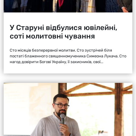
У Старуні відбулися ювілейні,
соті молитовні чування
Сто місяців безперервної молитви. Сто зустрічей біля
постаті блаженного священномученика Симеона Лукача. Сто
нагод довірити Богові Україну, її захисників, свої...