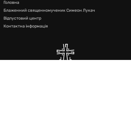
Головна
Блаженний священномученик Симеон Лукач
Відпустовий центр
Контактна інформація
Відпустового Центру блаженного Симеона Лукача
Всі права захищено © 2024
Створення та підтримка сайтів by