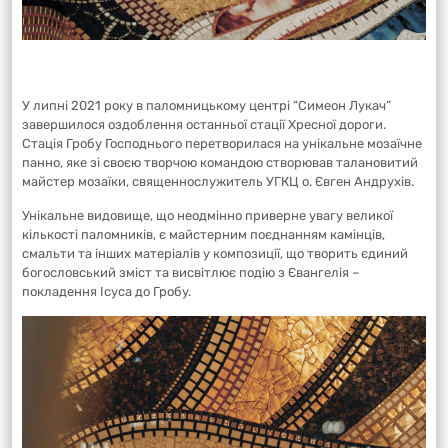
У липні 2021 року в паломницькому центрі “Симеон Лукач”
завершилося оздоблення останньої стації Хресної дороги.
Стація Гробу Господнього перетворилася на унікальне мозаїчне
панно, яке зі своєю творчою командою створював талановитий
майстер мозаїки, священнослужитель УГКЦ о. Євген Андрухів.
Унікальне видовище, що неодмінно приверне увагу великої
кількості паломників, є майстерним поєднанням камінців,
смальти та інших матеріалів у композиції, що творить єдиний
богословський зміст та висвітлює подію з Євангелія –
покладення Ісуса до Гробу.