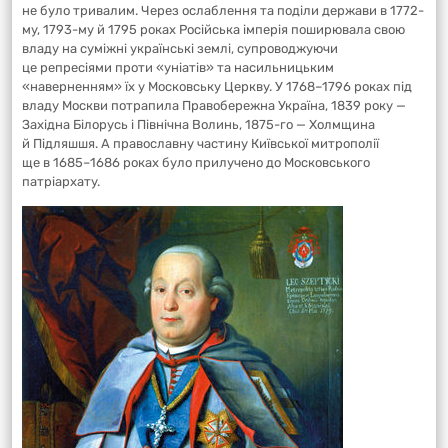
не було тривалим. Через ослаблення та поділи держави в 1772-
му, 1793-му й 1795 роках Російська імперія поширювала свою
владу на суміжні українські землі, супроводжуючи
це репресіями проти «уніатів» та насильницьким
«наверненням» їх у Московську Церкву. У 1768–1796 роках під
владу Москви потрапила Правобережна Україна, 1839 року —
Західна Білорусь і Північна Волинь, 1875-го — Холмщина
й Підляшшя. А православну частину Київської митрополії
ще в 1685–1686 роках було прилучено до Московського
патріархату.