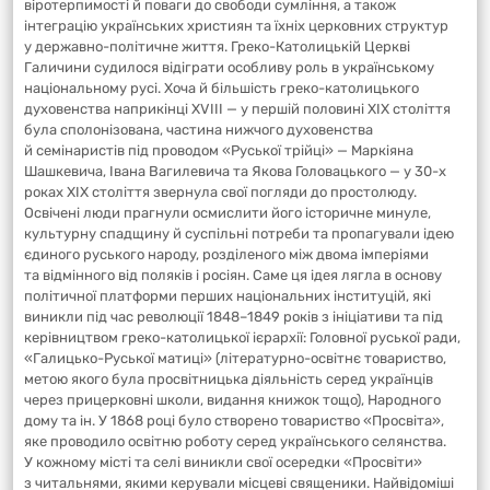
віротерпимості й поваги до свободи сумління, а також
інтеграцію українських християн та їхніх церковних структур
у державно-політичне життя. Греко-Католицькій Церкві
Галичини судилося відіграти особливу роль в українському
національному русі. Хоча й більшість греко-католицького
духовенства наприкінці XVIII — у першій половині XIX століття
була сполонізована, частина нижчого духовенства
й семінаристів під проводом «Руської трійці» — Маркіяна
Шашкевича, Івана Вагилевича та Якова Головацького — у 30-х
роках XIX століття звернула свої погляди до простолюду.
Освічені люди прагнули осмислити його історичне минуле,
культурну спадщину й суспільні потреби та пропагували ідею
єдиного руського народу, розділеного між двома імперіями
та відмінного від поляків і росіян. Саме ця ідея лягла в основу
політичної платформи перших національних інституцій, які
виникли під час революції 1848–1849 років з ініціативи та під
керівництвом греко-католицької ієрархії: Головної руської ради,
«Галицько-Руської матиці» (літературно-освітнє товариство,
метою якого була просвітницька діяльність серед українців
через прицерковні школи, видання книжок тощо), Народного
дому та ін. У 1868 році було створено товариство «Просвіта»,
яке проводило освітню роботу серед українського селянства.
У кожному місті та селі виникли свої осередки «Просвіти»
з читальнями, якими керували місцеві священики. Найвідоміші