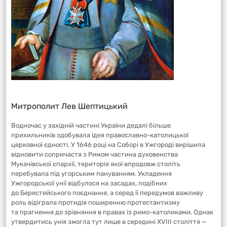
Митрополит Лев Шептицький
Водночас у західній частині України дедалі більше
прихильників здобувала ідея православно-католицької
церковної єдності. У 1646 році на Соборі в Ужгороді вирішила
відновити сопричастя з Римом частина духовенства
Мукачівської єпархії, територія якої впродовж століть
перебувала під угорським пануванням. Укладення
Ужгородської унії відбулося на засадах, подібних
до Берестейського поєднання, а серед її передумов важливу
роль відіграла протидія поширенню протестантизму
та прагнення до зрівняння в правах із римо-католиками. Однак
утвердитись унія змогла тут лише в середині XVIII століття —