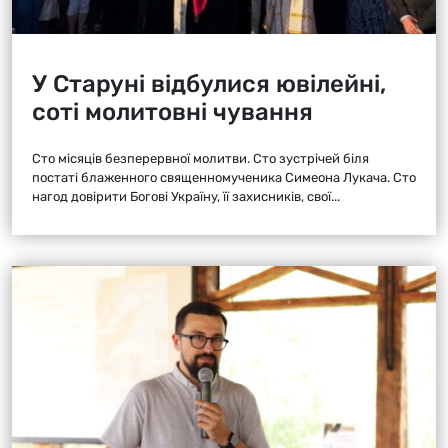
У Старуні відбулися ювілейні,
соті молитовні чування
Сто місяців безперервної молитви. Сто зустрічей біля
постаті блаженного священномученика Симеона Лукача. Сто
нагод довірити Богові Україну, її захисників, свої...