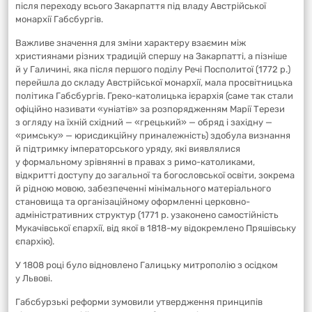
після переходу всього Закарпаття під владу Австрійської
монархії Габсбургів.
Важливе значення для зміни характеру взаємин між
християнами різних традицій спершу на Закарпатті, а пізніше
й у Галичині, яка після першого поділу Речі Посполитої (1772 р.)
перейшла до складу Австрійської монархії, мала просвітницька
політика Габсбургів. Греко-католицька ієрархія (саме так стали
офіційно називати «уніатів» за розпорядженням Марії Терези
з огляду на їхній східний — «грецький» — обряд і західну —
«римську» — юрисдикційну приналежність) здобула визнання
й підтримку імператорського уряду, які виявлялися
у формальному зрівнянні в правах з римо-католиками,
відкритті доступу до загальної та богословської освіти, зокрема
й рідною мовою, забезпеченні мінімального матеріального
становища та організаційному оформленні церковно-
адміністративних структур (1771 р. узаконено самостійність
Мукачівської єпархії, від якої в 1818-му відокремлено Пряшівську
єпархію).
У 1808 році було відновлено Галицьку митрополію з осідком
у Львові.
Габсбурзькі реформи зумовили утвердження принципів