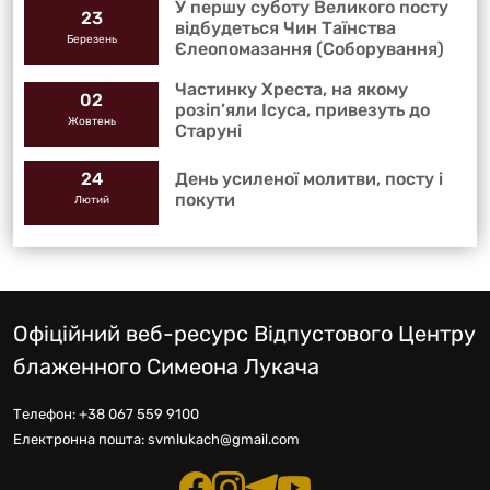
У першу суботу Великого посту
23
відбудеться Чин Таїнства
Березень
Єлеопомазання (Соборування)
Частинку Хреста, на якому
02
розіп’яли Ісуса, привезуть до
Жовтень
Старуні
День усиленої молитви, посту і
24
покути
Лютий
Офіційний веб-ресурс Відпустового Центру
блаженного Симеона Лукача
Телефон:
+38 067 559 9100
Електронна пошта:
svmlukach@gmail.com