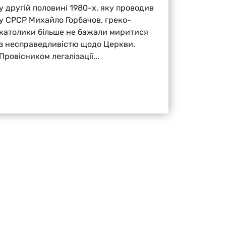
у другій половині 1980-х, яку проводив
у СРСР Михайло Горбачов, греко-
католики більше не бажали миритися
з несправедливістю щодо Церкви.
Провісником легалізації...