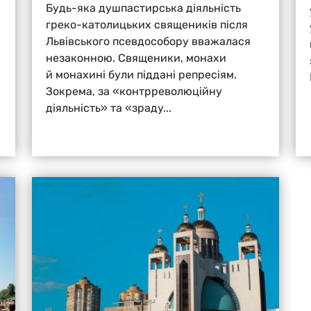
Будь-яка душпастирська діяльність
греко-католицьких священиків після
Львівського псевдособору вважалася
незаконною. Священики, монахи
й монахині були піддані репресіям.
Зокрема, за «контрреволюційну
діяльність» та «зраду...