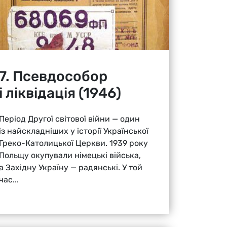
7. Псевдособор
і ліквідація (1946)
Період Другої світової війни — один
із найскладніших у історії Української
Греко-Католицької Церкви. 1939 року
Польщу окупували німецькі війська,
а Західну Україну — радянські. У той
час...