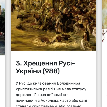
3. Хрещення Русі-
України (988)
У Русі до князювання Володимира
християнська релігія не мала статусу
державної, хоча київські князі,
починаючи з Аскольда, часто або самі
ставали християнами, або лояльно...