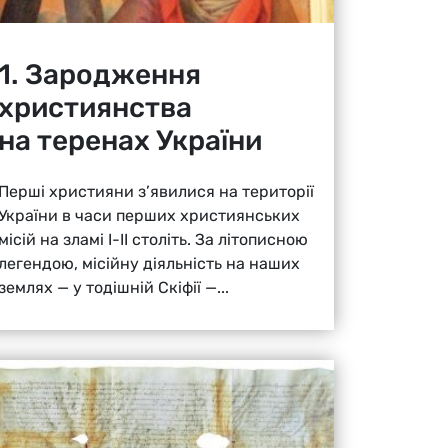
1. Зародження
християнства
на теренах України
Перші християни з’явилися на території
України в часи перших християнських
місій на зламі І-ІІ століть. За літописною
легендою, місійну діяльність на наших
землях — у тодішній Скіфії —...