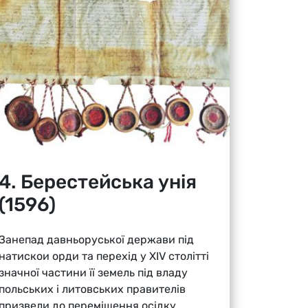
4. Берестейська унія
(1596)
Занепад давньоруської держави під
натискои орди та перехід у XIV столітті
значної частини її земель під владу
польських і литовських правителів
призвели до переміщення осідку...