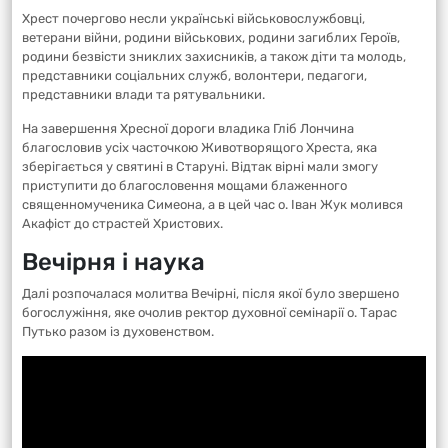
Хрест почергово несли українські військовослужбовці,
ветерани війни, родини військових, родини загиблих Героїв,
родини безвісти зниклих захисників, а також діти та молодь,
представники соціальних служб, волонтери, педагоги,
представники влади та рятувальники.
На завершення Хресної дороги владика Гліб Лончина
благословив усіх часточкою Животворящого Хреста, яка
зберігається у святині в Старуні. Відтак вірні мали змогу
приступити до благословення мощами блаженного
священномученика Симеона, а в цей час о. Іван Жук молився
Акафіст до страстей Христових.
Вечірня і наука
Далі розпочалася молитва Вечірні, після якої було звершено
богослужіння, яке очолив ректор духовної семінарії о. Тарас
Путько разом із духовенством.