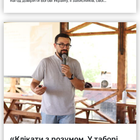
нагод довірити Богові Україну, її захисників, свої...
«Клікати з розумом. У таборі