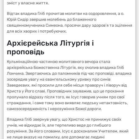
зміст у власне життя.
Відтак владика Гліб прочитав молитви на оздоровлення, а о.
Юрій Сидір звершив молебень до блаженного
священномученика Симеона, просячи дару здоров’я та зцілення
для всіх хворих і потребуючих.
Архієрейська Літургія і
проповідь
Кульмінаційною частиною молитовного вечора стала
архієрейська Божественна Літургія, яку очолив владика Гліб
Лончина. Звертаючись до паломників під час проповіді, владика
зосередив увагу на євангельському уривку про синів
Заведеєвих, які просили для себе місця праворуч і ліворуч від
Христа у Його славі. Проповідник зауважив, що це прохання
пролунало відразу після того, як Ісус говорив учням про свої
страждання, і саме тому воно виявляє людську нетактовність,
самозосередженість і нерозуміння Божої дороги.
Владика Гліб звернув увагу, що Христос не принижує своїх
учнів, не відкидає їх, але терпеливо веде до глибшого
розуміння. За його словами, Ісус є досконалим Учителем, який
не лише вказує на помилку, але допомагає людині