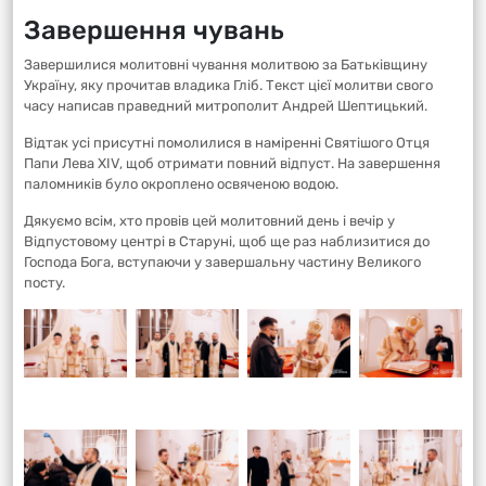
Завершення чувань
Завершилися молитовні чування молитвою за Батьківщину
Україну, яку прочитав владика Гліб. Текст цієї молитви свого
часу написав праведний митрополит Андрей Шептицький.
Відтак усі присутні помолилися в наміренні Святішого Отця
Папи Лева XIV, щоб отримати повний відпуст. На завершення
паломників було окроплено освяченою водою.
Дякуємо всім, хто провів цей молитовний день і вечір у
Відпустовому центрі в Старуні, щоб ще раз наблизитися до
Господа Бога, вступаючи у завершальну частину Великого
посту.