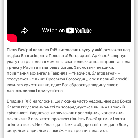
Після Вечірні владика Гліб виголосив науку, у якій розважав над
подією Благовіщення Пресвятої Богородиці. Архієрей звернув
увагу на три головні моменти євангельської події: привіт ангела,
тривогу Марії та її відповідь Богові. За словами владики,
привітання архангела Гавриїла – «Радуйся, благодатна» –
стосується не лише Пресвятої Богородиці, але в певний спосіб і
кожного християнина, адже Бог обдаровує людину своєю
ласкою, силою і присутністю.
Владика Гліб наголосив, що людина часто недооцінює дар Божої
благодаті у своєму житті та зосереджується лише на власній
гріховності. Водночас, як зауважив проповідник, християнин
покликаний пам’ятати про свою гідність Божої дитини і жити
згідно з нею. «Ми є благодатні, ми є обдаровані, нам дано Божу
силу, Божі дари, Божу ласку», – підкреслив владика.