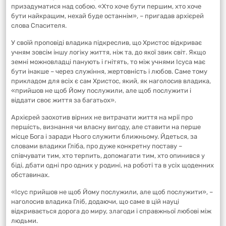
призадуматися над собою. «Хто хоче бути першим, хто хоче
бути найкращим, нехай буде останнім», – пригадав архієрей
слова Спасителя.
У своїй проповіді владика підкреслив, що Христос відкриває
учням зовсім іншу логіку життя, ніж та, до якої звик світ. Якщо
земні можновладці панують і гнітять, то між учнями Ісуса має
бути інакше – через служіння, жертовність і любов. Саме тому
прикладом для всіх є сам Христос, який, як наголосив владика,
«прийшов не щоб Йому послужили, але щоб послужити і
віддати своє життя за багатьох».
Архієрей заохотив вірних не витрачати життя на мрії про
першість, визнання чи власну вигоду, але ставити на перше
місце Бога і заради Нього служити ближньому. Йдеться, за
словами владики Гліба, про дуже конкретну поставу –
співчувати тим, хто терпить, допомагати тим, хто опинився у
біді, дбати одні про одних у родині, на роботі та в усіх щоденних
обставинах.
«Ісус прийшов не щоб Йому послужили, але щоб послужити», –
наголосив владика Гліб, додаючи, що саме в цій науці
відкривається дорога до миру, злагоди і справжньої любові між
людьми.