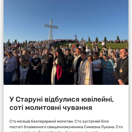
У Старуні відбулися ювілейні,
соті молитовні чування
Сто місяців безперервної молитви. Сто зустрічей біля
постаті блаженного священномученика Симеона Лукача. Сто