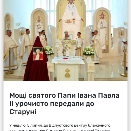
Мощі святого Папи Івана Павла
ІІ урочисто передали до
Старуні
У неділю, 5 липня, до Відпустового центру блаженного
священномученика Симеона Лукача, що в селі Старуня,