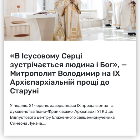
«В Ісусовому Серці
зустрічається людина і Бог», —
Митрополит Володимир на ІХ
Архієпархіальній прощі до
Старуні
У неділю, 21 червня, завершилася ІХ проща вірних та
духовенства Івано-Франківської Архієпархії УГКЦ до
Відпустового центру блаженного священномученика
Симеона Лукача,...