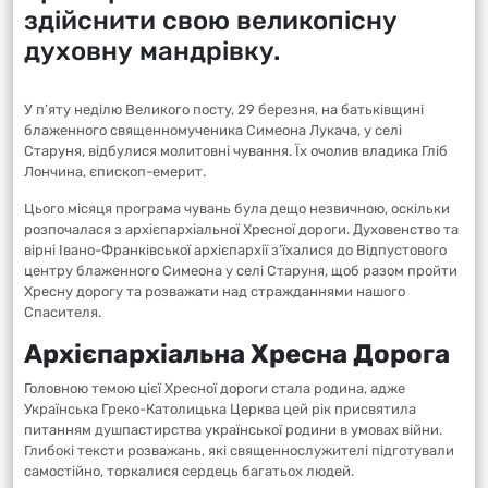
здійснити свою великопісну
духовну мандрівку.
У п’яту неділю Великого посту, 29 березня, на батьківщині
блаженного священномученика Симеона Лукача, у селі
Старуня, відбулися молитовні чування. Їх очолив владика Гліб
Лончина, єпископ-емерит.
Цього місяця програма чувань була дещо незвичною, оскільки
розпочалася з архієпархіальної Хресної дороги. Духовенство та
вірні Івано-Франківської архієпархії з’їхалися до Відпустового
центру блаженного Симеона у селі Старуня, щоб разом пройти
Хресну дорогу та розважати над стражданнями нашого
Спасителя.
Архієпархіальна Хресна Дорога
Головною темою цієї Хресної дороги стала родина, адже
Українська Греко-Католицька Церква цей рік присвятила
питанням душпастирства української родини в умовах війни.
Глибокі тексти розважань, які священнослужителі підготували
самостійно, торкалися сердець багатьох людей.