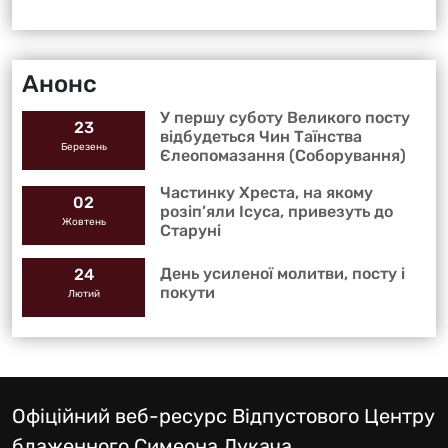
Відпустовому центрі блаженного
Симеона Лукача
Анонс
У першу суботу Великого посту
23
відбудеться Чин Таїнства
Березень
Єлеопомазання (Соборування)
Частинку Хреста, на якому
02
розіп’яли Ісуса, привезуть до
Жовтень
Старуні
День усиленої молитви, посту і
24
покути
Лютий