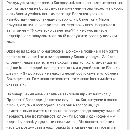
Роздумуючи над словами Богородиці, єпископ-емерит пояснив,
що її смирення не було самозвеличенням через чесноту покори,
а глибоким усвідомленням того, що Бог зглянувся на
найубогішу і найостаннішу зі своїх слуг. Саме тому Марія,
почувши ангельське привітання, стривожилася. Водночас її
запитання – «Як же воно станеться?» – не було виявом
недовіри, але пошуком того, як їй послужити Богові у великій
місії.
Окремо владика Гліб наголосив, що кожна людина має у житті
своє покликання і не є випадковою у Божому задумі. За його
словами, наша вартість не походить від успіху, становища чи
оцінки інших людей, але від того, що ми є улюбленими Божими
дітьми. «Якщо хтось не знає, то нехай собі скаже: я улюблена
Божа дитина. То є наша тотожність, то є наша ідентичність», –
сказав він.
На завершення науки владика закликав вірних вчитися у
Пресвятої Богородиці постави служіння. Коментуючи її слова
«Ось я, слугиня Господня», архієрей наголосив, що
християнське життя не повинно зводитися до пошуку власної
першості, але до готовності служити Богові й одні одним – у
родині, у праці, у щоденних взаєминах. Він заохотив вірних
частіше роздумувати над подією Благовіщення і втілювати її