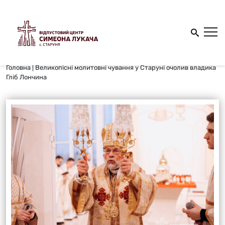
Головна
|
Великопісні молитовні чування у Старуні очолив владика
Гліб Лончина