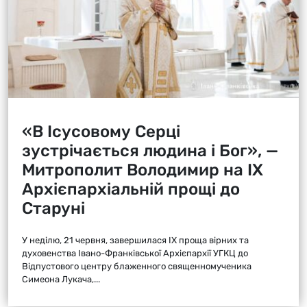
«В Ісусовому Серці
зустрічається людина і Бог», —
Митрополит Володимир на ІХ
Архієпархіальній прощі до
Старуні
У неділю, 21 червня, завершилася ІХ проща вірних та
духовенства Івано-Франківської Архієпархії УГКЦ до
Відпустового центру блаженного священномученика
Симеона Лукача,...