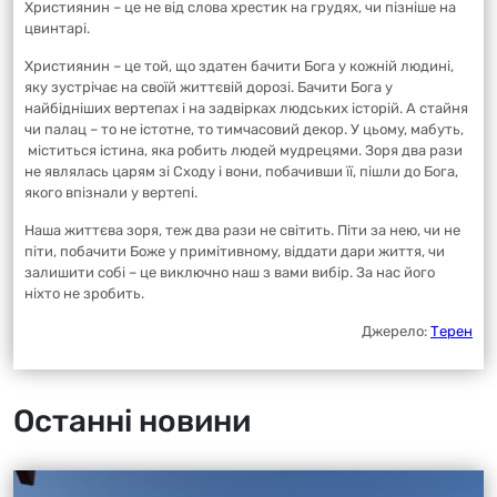
Християнин – це не від слова хрестик на грудях, чи пізніше на
цвинтарі.
Християнин – це той, що здатен бачити Бога у кожній людині,
яку зустрічає на своїй життєвій дорозі. Бачити Бога у
найбідніших вертепах і на задвірках людських історій. А стайня
чи палац – то не істотне, то тимчасовий декор. У цьому, мабуть,
міститься істина, яка робить людей мудрецями. Зоря два рази
не являлась царям зі Сходу і вони, побачивши її, пішли до Бога,
якого впізнали у вертепі.
Наша життєва зоря, теж два рази не світить. Піти за нею, чи не
піти, побачити Боже у примітивному, віддати дари життя, чи
залишити собі – це виключно наш з вами вибір. За нас його
ніхто не зробить.
Джерело:
Терен
Останні новини