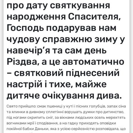
про дату святкування
народження Спасителя,
Господь подарував нам
чудову справжню зиму у
навечір’я та сам день
Різдва, а це автоматично
– святковий піднесений
настрій і тихе, майже
дитяче очікування дива.
Свято прийшло: смак пшениці у куті і пісних голубців, запах сіна
та ялинки в дивному сплетінні ворушать думки про дитинство,
під ногами скрипить сніг, за вікнами людських осель мерехтять
вогниками мрії і сподівання, а на гадку приходять оповідки
покійної бабки Даньки, яка з усією серйозністю розповідала, що