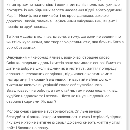
кінця приємно пахне, вівці і воли, пригнані з поля, пастухи, що
походять із найбідніших верств населення Юдеї, вбого одягнені
Марія і Йосиф, ноги яких збиті до крові далекою, важкою
дорогою. Ілюзія, плекана шаблонними очікуваннями, вщент і
повністю зруйнована…
Та їхня мудрість полягає, власне, в тому, що вони не веденні по
житті очікуваннями, але тверезою реальністю, яка бачить Бога в
усіх обставинах.
Очікування – яке обнадійливе і, водночас, страшне слово.
Скільки людських доль і життів воно зламало в основі. Вчиться
дитина добре в школі, відмінник в інституті, життя попереду
сповнене неосяжних сподівань, підживлене картинками з
Інстаргаму. Ти кращий від інших, ти вартий найліпшого, –
тихенько шепоче внутрішній голос себе улюбленого.
Влаштовався на роботу, а там стайня, там нераз люди, які від
худібки недалеко то і втекли. Ніхто не цінує, не дооцінює
старань і харизми. Як далі?
Молоді юнак і дівчина зустрічаються. Спільні вечори і
безтурботні ранки, іскорки закоханості в очах і стріла Купідона,
яку вже ніхто не витягне із серця до самої смерті, життя у стилі
лайт і бажано на повну.