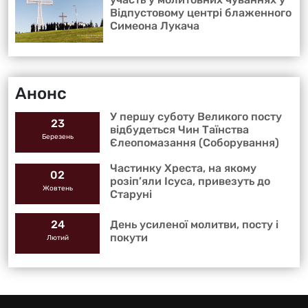
Відпустовому центрі блаженного
Симеона Лукача
Анонс
У першу суботу Великого посту
23
відбудеться Чин Таїнства
Березень
Єлеопомазання (Соборування)
Частинку Хреста, на якому
02
розіп’яли Ісуса, привезуть до
Жовтень
Старуні
День усиленої молитви, посту і
24
покути
Лютий