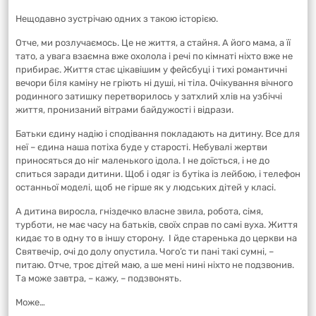
Нещодавно зустрічаю одних з такою історією.
Отче, ми розлучаємось. Це не життя, а стайня. А його мама, а її
тато, а увага взаємна вже охолола і речі по кімнаті ніхто вже не
прибирає. Життя стає цікавішим у фейсбуці і тихі романтичні
вечори біля каміну не гріють ні душі, ні тіла. Очікування вічного
родинного затишку перетворилось у затхлий хлів на узбіччі
життя, пронизаний вітрами байдужості і відрази.
Батьки єдину надію і сподівання покладають на дитину. Все для
неї – єдина наша потіха буде у старості. Небувалі жертви
приносяться до ніг маленького ідола. І не доїсться, і не до
спиться заради дитини. Щоб і одяг із бутіка із лейбою, і телефон
останньої моделі, щоб не гірше як у людських дітей у класі.
А дитина виросла, гніздечко власне звила, робота, сімя,
турботи, не має часу на батьків, своїх справ по самі вуха. Життя
кидає то в одну то в іншу сторону. І йде старенька до церкви на
Святвечір, очі до долу опустила. Чого’с ти пані такі сумні, –
питаю. Отче, троє дітей маю, а ше мені нині ніхто не подзвонив.
Та може завтра, – кажу, – подзвонять.
Може…