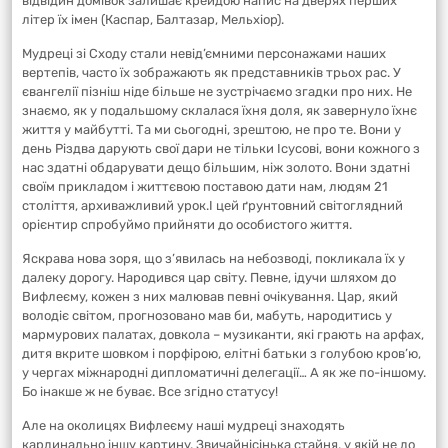
відвідин домівок залишає крейдою напис на дверях перших
літер їх імен (Каспар, Балтазар, Мельхіор).
Мудреці зі Сходу стали невід’ємними персонажами наших
вертепів, часто їх зображають як представників трьох рас. У
євангелії пізніш ніде більше не зустрічаємо згадки про них. Не
знаємо, як у подальшому склалася їхня доля, як завернуло їхнє
життя у майбутті. Та ми сьогодні, зрештою, не про те. Вони у
день Різдва дарують свої дари не тільки Ісусові, вони кожного з
нас здатні обдарувати дещо більшим, ніж золото. Вони здатні
своїм прикладом і життєвою поставою дати нам, людям 21
століття, архиважливий урок.І цей ґрунтовний світоглядний
орієнтир спробуймо прийняти до особистого життя.
Яскрава нова зоря, що з’явилась на небозводі, покликала їх у
далеку дорогу. Народився цар світу. Певне, ідучи шляхом до
Вифлеєму, кожен з них малював певні очікування. Цар, який
володіє світом, прогнозовано мав би, мабуть, народитись у
мармурових палатах, довкола – музиканти, які грають на арфах,
дитя вкрите шовком і порфірою, елітні батьки з голубою кров’ю,
у чергах міжнародні дипломатичні делегації… А як же по-іншому.
Бо інакше ж не буває. Все згідно статусу!
Але на околицях Вифлеєму наші мудреці знаходять
кардинально іншу картину. Звичайнісінька стайня, у якій не до