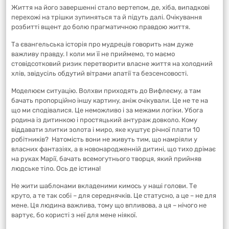
Життя на його завершенні стало вертепом, де, хіба, випадкові
перехожі на трішки зупиняться та й підуть далі. Очікування
розбитті вщент до болю прагматичною правдою життя.
Та євангельська історія про мудреців говорить нам дуже
важливу правду. І коли ми її не приймемо, то маємо
стовідсотковий ризик перетворити власне життя на холодний
хлів, звідусіль обдутий вітрами апатії та безсенсовості.
Моделюєм ситуацію. Волхви приходять до Вифлеєму, а там
бачать пропорційно іншу картину, аніж очікували. Це не те на
що ми сподівалися. Це неможливо і за межами логіки. Убога
родина із дитинкою і простяцький антураж довколо. Кому
віддавати злитки золота і миро, яке куштує річної плати 10
робітників? Натомість вони не живуть тим, що намріяли у
власних фантазіях, а в новонародженній дитині, що тихо дрімає
на руках Марії, бачать всемогутнього творця, який прийняв
людське тіло. Ось де істина!
Не жити шаблонами вкладеними кимось у наші голови. Те
круто, а те так собі – для середнячків. Це статусно, а це – не для
мене. Ця людина важлива, тому що впливова, а ця – нічого не
вартує, бо користі з неї для мене ніякої.