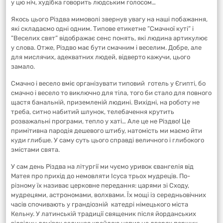
у цю ніч, худібка говорить людським голосом…
Якось цього Різдва мимоволі звернув увагу на наші побажання,
які складаємо одні одним. Типове етикетне ”Смачної куті” і
”Веселих свят” відображає сенс понять, які людина артикулює
у слова. Отже, Різдво має бути смачним і веселим. Добре, але
для мислячих, адекватних людей, відверто кажучи, цього
замало.
Смачно і весело вміє організувати типовий готель у Єгипті, бо
смачно і весело то виключно для тіла, того би стало для повного
щастя банальній, приземленій людині. Вихідні, на роботу не
треба, ситно набитий шлунок, телебачення крутить
розважальні програми, тепло у хаті… Але це не Різдво! Це
примітивна пародія дешевого штибу, натомість ми маємо йти
куди глибше. У саму суть цього справді величного і глибокого
змістами свята.
У сам день Різдва на літургії ми чуємо уривок євангелія від
Матея про прихід до немовляти Ісуса трьох мудреців. По-
різному їх називає церковне передання: царями зі Сходу,
мудрецями, астрономами, волхвами. Їх мощі із середньовічних
часів спочивають у грандіозній катедрі німецького міста
Кельну. У латинській традиції священик після йорданських