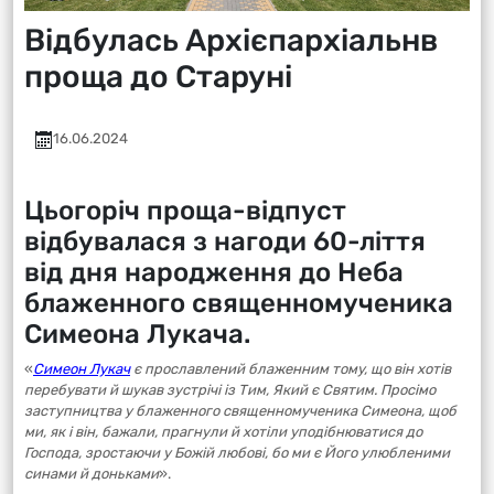
Відбулась Архієпархіальнв
проща до Старуні
16.06.2024
Цьогоріч проща-відпуст
відбувалася з нагоди 60-ліття
від дня народження до Неба
блаженного священномученика
Симеона Лукача.
«
Симеон Лукач
є прославлений блаженним тому, що він хотів
перебувати й шукав зустрічі із Тим, Який є Святим. Просімо
заступництва у блаженного священномученика Симеона, щоб
ми, як і він, бажали, прагнули й хотіли уподібнюватися до
Господа, зростаючи у Божій любові, бо ми є Його улюбленими
синами й доньками
».