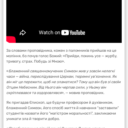
За словами проповідника, кожен з паломників прийшов на це
моління, бо почув голос Божий: «Прийди, покинь усе — журбу,
тривогу, страх. Побудь зі Мною».
«
Блаженний священномученик Симеон жив у зовсім нелегкі
часи — війна, переслідування Церкви, тюремні ув’язнення. Як
він міг це пережити, щоб не зламатися? Тому що він був зі своїм
Отцем Небесним. Від Нього він черпав сили, у Ньому він
скріплювався та оздоровлявся
», — мовив проповідник.
Як пригадав Єпископ, ще будучи професором й духівником,
блаженний Симеон, його спосіб життя й навчання “заставили”
студентів назвати його “магістром моральності”, закликаючи
уникати зла й творити добро.