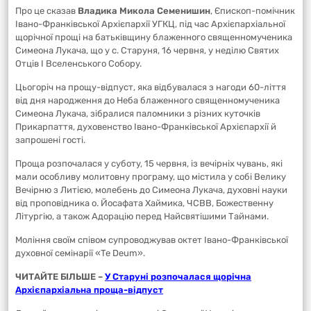
Про це сказав
Владика Микола Семенишин
, Єпископ-помічник
Івано-Франківської Архієпархії УГКЦ, під час Архієпархіальної
щорічної прощі на батьківщину блаженного священномученика
Симеона Лукача, що у с. Старуня, 16 червня, у неділю Святих
Отців I Вселенського Собору.
Цьогоріч на прощу-відпуст, яка відбувалася з нагоди 60-ліття
від дня народження до Неба блаженного священномученика
Симеона Лукача, зібралися паломники з різних куточків
Прикарпаття, духовенство Івано-Франківської Архієпархії й
запрошені гості.
Проща розпочалася у суботу, 15 червня, із вечірніх чувань, які
мали особливу молитовну програму, що містила у собі Велику
Вечірню з Литією, молебень до Симеона Лукача, духовні науки
від проповідника о. Йосафата Хаймика, ЧСВВ, Божественну
Літургію, а також Адорацію перед Найсвятішими Тайнами.
Моління своїм співом супроводжував октет Івано-Франківської
духовної семінарії «Te Deum».
ЧИТАЙТЕ БІЛЬШЕ –
У Старуні розпочалася щорічна
Архієпархіальна проща-відпуст