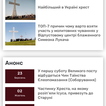
Найбільший в Україні хрест
ТОП-7 причин чому варто взяти
участь у молитовних чуваннях у
Відпустовому центрі блаженного
Симеона Лукача
Анонс
У першу суботу Великого посту
23
відбудеться Чин Таїнства
Березень
Єлеопомазання (Соборування)
Частинку Хреста, на якому
02
розіп’яли Ісуса, привезуть до
Жовтень
Старуні