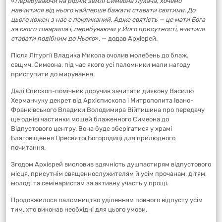
«
Перебуваючи на рідній землі Симеона Лукача, хочемо
навчитися від нього найперше бажати ставати святими. До
цього кожен з нас є покликаний. Адже святість — це мати Бога
за свого товариша і, перебуваючи у Його присутності, вчитися
ставати подібним до Нього
», — додав Архієрей.
Після Літургії Владика Микола очолив молебень до блаж.
свщмч. Симеона, під час якого усі паломники мали нагоду
приступити до мирування.
Далі Єпископ-помічник доручив зачитати диякону Василю
Херманчуку декрет від Архієпископа і Митрополита Івано-
Франківського Владики Володимира Війтишина про передачу
ще однієї частинки мощей блаженного Симеона до
Відпустового центру. Вона буде зберігатися у храмі
Благовіщення Пресвятої Богородиці для прилюдного
почитання.
Згодом Архієрей висловив вдячність душпастирям відпустового
місця, присутнім священнослужителям й усім прочанам, дітям,
молоді та семінаристам за активну участь у прощі.
Продовжилося паломництво уділенням повного відпусту усім
тим, хто виконав необхідні для цього умови.