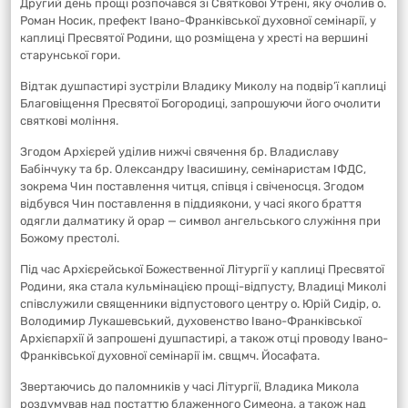
Другий день прощі розпочався зі Святкової Утрені, яку очолив о.
Роман Носик, префект Івано-Франківської духовної семінарії, у
каплиці Пресвятої Родини, що розміщена у хресті на вершині
старунської гори.
Відтак душпастирі зустріли Владику Миколу на подвір’ї каплиці
Благовіщення Пресвятої Богородиці, запрошуючи його очолити
святкові моління.
Згодом Архієрей уділив нижчі свячення бр. Владиславу
Бабінчуку та бр. Олександру Івасишину, семінаристам ІФДС,
зокрема Чин поставлення читця, співця і свіченосця. Згодом
відбувся Чин поставлення в піддиякони, у часі якого браття
одягли далматику й орар — символ ангельського служіння при
Божому престолі.
Під час Архієрейської Божественної Літургії у каплиці Пресвятої
Родини, яка стала кульмінацією прощі-відпусту, Владиці Миколі
співслужили священники відпустового центру о. Юрій Сидір, о.
Володимир Лукашевський, духовенство Івано-Франківської
Архієпархії й запрошені душпастирі, а також отці проводу Івано-
Франківської духовної семінарії ім. свщмч. Йосафата.
Звертаючись до паломників у часі Літургії, Владика Микола
роздумував над постаттю блаженного Симеона, а також над