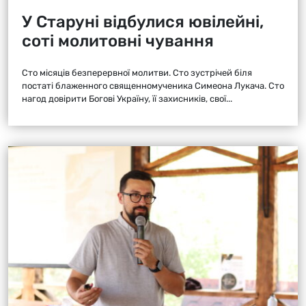
У Старуні відбулися ювілейні,
соті молитовні чування
Сто місяців безперервної молитви. Сто зустрічей біля
постаті блаженного священномученика Симеона Лукача. Сто
нагод довірити Богові Україну, її захисників, свої...