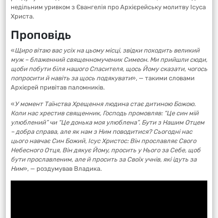
недільним уривком з Євангелія про Архієрейську молитву Ісуса
Христа.
Проповідь
«
Щиро вітаю вас усіх на цьому місці, звідки походить великий
муж – блаженний священномученик Симеон. Ми прийшли сюди,
щоби побути біля нашого Спасителя, щось Йому сказати, чогось
попросити й навіть за щось подякувати
», — такими словами
Архієрей привітав паломників.
«
У момент Таїнства Хрещення людина стає дитиною Божою.
Коли нас хрестив священник, Господь промовляв: “Це син мій
улюблений” чи “Це донька моя улюблена”. Бути з Нашим Отцем
– добра справа, але як нам з Ним поводитися? Сьогодні нас
цього навчає Син Божий, Ісус Христос: Він прославляє Свого
Небесного Отця, Він дякує Йому, просить у Нього за Себе, щоб
бути прославленим, але й просить за Своїх учнів, які ідуть за
Ним
», — роздумував Владика.