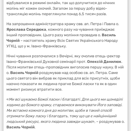
відбувалися в режимі онлайн, так що долучитися до нічних
молінь міг кожен охочий. Загалом за першу добу відео-
трансляцію молінь переглянули понад 6,5 тисяч разів.
На запрошення адміністратора храму свв. ап. Петра і Павла о.
Ярослава Середюка
, кожного разу на чування приїжджає
інший проповідник. Цього разу моління провадив о.
Василь
Чорній
– настоятель храму Всіх Святих Українського Народу
УГКЦ, що у м. Івано-Франківську.
Нічні чування розпочалися з Вечірні, яку очолив отець-ректор
Івано-Франківської Духовної семінарії прот.
Олексій Данилюк
.
Після молитви отець-проповідник виголосив першу науку. В ній
о.
Василь Чорній
роздумував над особою св. ап. Петра. Саме
цього святого він вибрав як приклад для всіх присутніх, щоби
наочно показати як людина прагне Божої ласки та як в один
момент ризикує втратити все.
«
Ми всі шукаємо Божої ласки і благодаті. Для цього ми щонеділі
ходимо до Божого храму, стараємося виконувати Його заповіді.
Ми встаємо кожного дня до молитви, щоби в такий спосіб
отримати Божу ласку і благодать, тому що це є найцінніший
людський ресурс, якого людина завжди шукає
», – роздумував о.
Василь Чорній
.