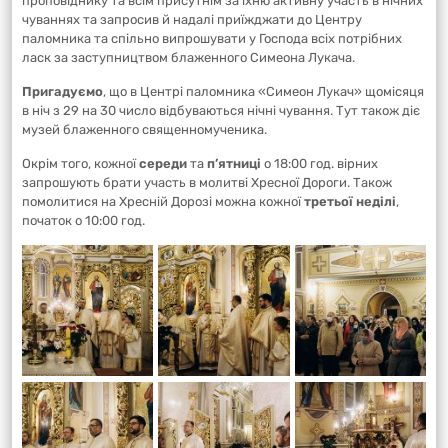
проповіднику та всім присутнім за їхню активну участь в нічних
чуваннях та запросив й надалі приїжджати до Центру
паломника та спільно випрошувати у Господа всіх потрібних
ласк за заступництвом блаженного Симеона Лукача.
Пригадуємо
, що в Центрі паломника «Симеон Лукач» щомісяця
в ніч з 29 на 30 число відбуваються нічні чування. Тут також діє
музей блаженного священномученика.
Окрім того, кожної
середи
та
п’ятниці
о 18:00 год. вірних
запрошують брати участь в молитві Хресної Дороги. Також
помолитися на Хресній Дорозі можна кожної
третьої неділі
,
початок о 10:00 год.