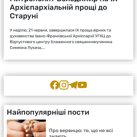
Архієпархіальній прощі до
Старуні
У неділю, 21 червня, завершилася ІХ проща вірних та
духовенства Івано-Франківської Архієпархії УГКЦ до
Відпустового центру блаженного священномученика
Симеона Лукача,...
Найпопулярніші пости
Про вервицю: те, що не всі
знають