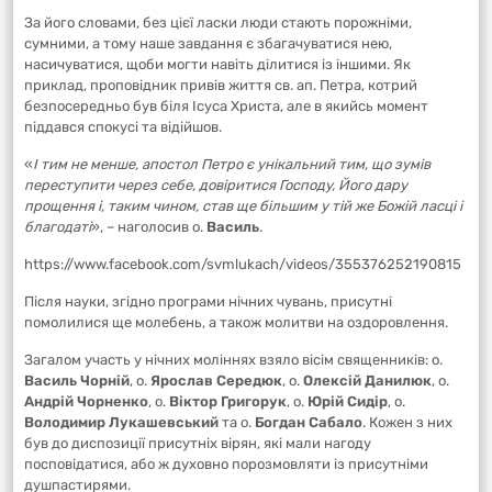
За його словами, без цієї ласки люди стають порожніми,
сумними, а тому наше завдання є збагачуватися нею,
насичуватися, щоби могти навіть ділитися із іншими. Як
приклад, проповідник привів життя св. ап. Петра, котрий
безпосередньо був біля Ісуса Христа, але в якийсь момент
піддався спокусі та відійшов.
«
І тим не менше, апостол Петро є унікальний тим, що зумів
переступити через себе, довіритися Господу, Його дару
прощення і, таким чином, став ще більшим у тій же Божій ласці і
благодаті
», – наголосив о.
Василь
.
https://www.facebook.com/svmlukach/videos/355376252190815
Після науки, згідно програми нічних чувань, присутні
помолилися ще молебень, а також молитви на оздоровлення.
Загалом участь у нічних моліннях взяло вісім священників: о.
Василь Чорній
, о.
Ярослав Середюк
, о.
Олексій Данилюк
, о.
Андрій Чорненко
, о.
Віктор Григорук
, о.
Юрій Сидір
, о.
Володимир Лукашевський
та о.
Богдан Сабало
. Кожен з них
був до диспозиції присутніх вірян, які мали нагоду
посповідатися, або ж духовно порозмовляти із присутніми
душпастирями.