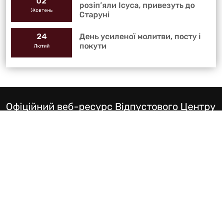
02
розіп’яли Ісуса, привезуть до
Жовтень
Старуні
День усиленої молитви, посту і
24
покути
Лютий
Офіційний веб-ресурс Відпустового Центру
блаженного Симеона Лукача
Телефон:
+38 067 559 9100
Електронна пошта:
svmlukach@gmail.com
Посилання