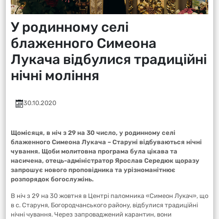
У родинному селі
блаженного Симеона
Лукача відбулися традиційні
нічні моління
30.10.2020
Щомісяця, в ніч з 29 на 30 число, у родинному селі
блаженного Симеона Лукача – Старуні відбуваються нічні
чування. Щоби молитовна програма була цікава та
насичена, отець-адміністратор Ярослав Середюк щоразу
запрошує нового проповідника та урізноманітнює
розпорядок богослужінь.
В ніч з 29 на 30 жовтня в Центрі паломника «Симеон Лукач», що
в с. Старуня, Богородчанського району, відбулися традиційні
нічні чування. Через запроваджений карантин, вони