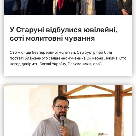
У Старуні відбулися ювілейні,
соті молитовні чування
Сто місяців безперервної молитви. Сто зустрічей біля
постаті блаженного священномученика Симеона Лукача. Сто
нагод довірити Богові Україну, її захисників, свої...