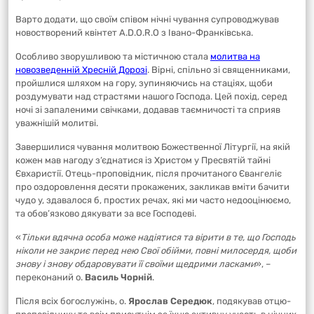
Варто додати, що своїм співом нічні чування супроводжував
новостворений квінтет A.D.O.R.O з Івано-Франківська.
Особливо зворушливою та містичною стала
молитва на
новозведенній Хресній Дорозі
. Вірні, спільно зі священниками,
пройшлися шляхом на гору, зупиняючись на стаціях, щоби
роздумувати над страстями нашого Господа. Цей похід, серед
ночі зі запаленими свічками, додавав таємничості та сприяв
уважнішій молитві.
Завершилися чування молитвою Божественної Літургії, на якій
кожен мав нагоду з‘єднатися із Христом у Пресвятій тайні
Євхаристії. Отець-проповідник, після прочитаного Євангеліє
про оздоровлення десяти прокажених, закликав вміти бачити
чудо у, здавалося б, простих речах, які ми часто недооцінюємо,
та обов’язково дякувати за все Господеві.
«
Тільки вдячна особа може надіятися та вірити в те, що Господь
ніколи не закриє перед нею Свої обійми, повні милосердя, щоби
знову і знову обдаровувати її своїми щедрими ласками
», –
переконаний о.
Василь Чорній
.
Після всіх богослужінь, о.
Ярослав Середюк
, подякував отцю-