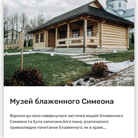
Музей блаженного Симеона
Відколи до села повернулася часточка мощей блаженного
Симеона та була написана його ікона, розпочалося
привселюдне почитання блаженного: як в храмі,...