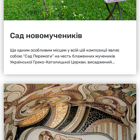
Сад новомучеників
Ще одним особливим місцем у всій цій композиції являє
собою “Сад Перемоги” на честь блаженних мучеників
Української Греко-Католицької Церкви, висаджений...