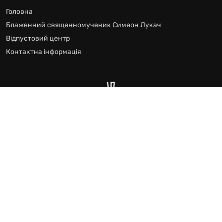
Головна
Блаженний священномученик Симеон Лукач
Відпустовий центр
Контактна інформація
Відпустового Центру блаженного Симеона Лукача
Всі права захищено © 2024