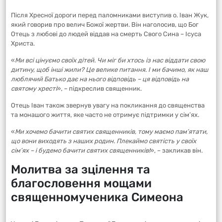
Після Хресної дороги перед паломниками виступив о. Іван Жук,
який говорив про велич Божої жертви. Він наголосив, що Бог
Отець з любові до людей віддав на смерть Свого Сина – Ісуса
Христа.
«
Ми всі цінуємо своїх дітей. Чи міг би хтось із нас віддати свою
дитину, щоб інші жили? Це велике питання. І ми бачимо, як наш
люблячий Батько дає на нього відповідь – ця відповідь на
святому хресті
», – підкреслив священник.
Отець Іван також звернув увагу на покликання до священства
та монашого життя, яке часто не отримує підтримки у сім’ях.
«
Ми хочемо бачити святих священників, тому маємо пам’ятати,
що вони виходять з наших родин. Плекаймо святість у своїх
сім’ях – і будемо бачити святих священників!
», – закликав він.
Молитва за зцілення та
благословення мощами
священномученика Симеона