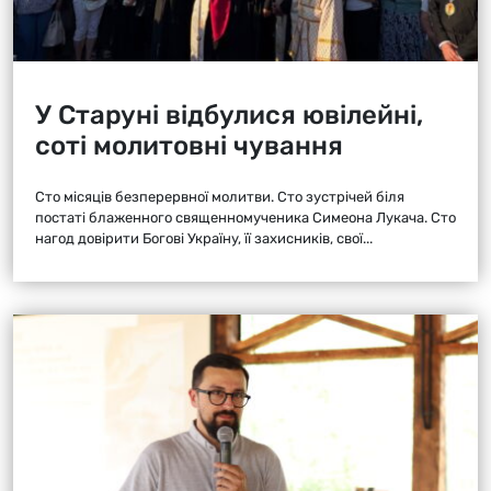
У Старуні відбулися ювілейні,
соті молитовні чування
Сто місяців безперервної молитви. Сто зустрічей біля
постаті блаженного священномученика Симеона Лукача. Сто
нагод довірити Богові Україну, її захисників, свої...