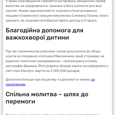
У храмі Благовіщення Пресвятої Богородиці священник провів
молитви на оздоровлення, просячи в Бога зцілення для всіх
прочан. Кожен мав можливість отримати благословення
мощами блаженного священномученика Симеона Лукача, якого
шанують як покровителя Відпустового центру в Старуні.
Благодійна допомога для
важкохворої дитини
Під час паломництва учасники також долучилися до збору
коштів на лікування хлопчика Максимчика, який страждає на
рідкісне генетичне захворювання – прогресуючу м’язову
дистрофію Дюшена. Його родина збирає кошти на найдорожчі у
світі ліки Elevidys, вартістю 3 000 000 доларів.
Дізнатися більше про ініціативу та допомогти можна
за
посиланням
.
Спільна молитва – шлях до
перемоги