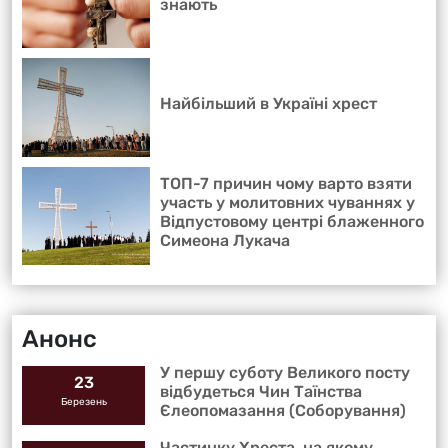
знають
Найбільший в Україні хрест
ТОП-7 причин чому варто взяти
участь у молитовних чуваннях у
Відпустовому центрі блаженного
Симеона Лукача
Анонс
У першу суботу Великого посту
23
відбудеться Чин Таїнства
Березень
Єлеопомазання (Соборування)
Частинку Хреста, на якому