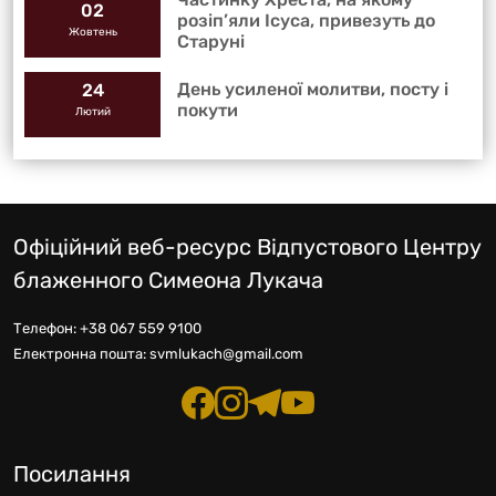
02
розіп’яли Ісуса, привезуть до
Жовтень
Старуні
День усиленої молитви, посту і
24
покути
Лютий
Офіційний веб-ресурс Відпустового Центру
блаженного Симеона Лукача
Телефон:
+38 067 559 9100
Електронна пошта:
svmlukach@gmail.com
Посилання