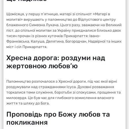
Щомісяця, у першу п’ятницю, матері зі спільнот «Матері в
молитві» вирушають у паломництво до Відпустового центру
блаженного Симеона Лукача. Цього разу, зважаючи на Великий
піст, до спільної молитви за Україну приєдналися близько двох
тисяч прочан із різних куточків Прикарпаття: Івано-
Франківська, Калуша, Делятина, Богородчан, Надвірної та інших
міст і сіл Прикарпаття.
Хресна дорога: роздуми над
жертовною любов’ю
Паломництво розпочалося з Хресної дороги, під час якої вірні
роздумували над стражданнями Ісуса. Духовні розважання
торкалися теми служіння, боротьби зі спокусами, прощення та
милосердя. Це був час для глибокого осмислення власного
життя та шляху до Бога.
Проповідь про Божу любов та
покликання