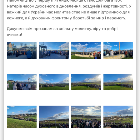
Паломництво у першу п’ятницю місяця стало для багатьох
матерів часом духовного відновлення, роздумів і жертовності. У
важкий для України час молитва стає не лише підтримкою для
кожного, а й духовним фронтом у боротьбі за мир і перемогу.
Дякуємо всім прочанам за спільну молитву, віру та добрі
вчинки!