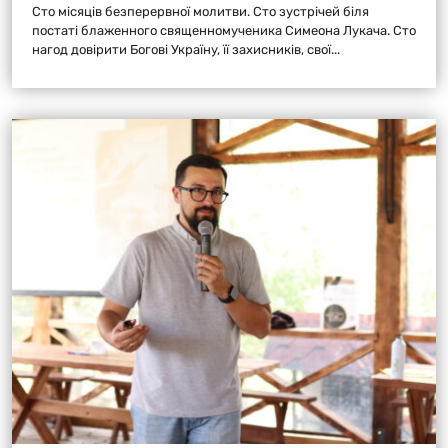
Сто місяців безперервної молитви. Сто зустрічей біля
постаті блаженного священномученика Симеона Лукача. Сто
нагод довірити Богові Україну, її захисників, свої...