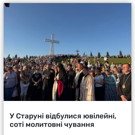
У Старуні відбулися ювілейні,
соті молитовні чування