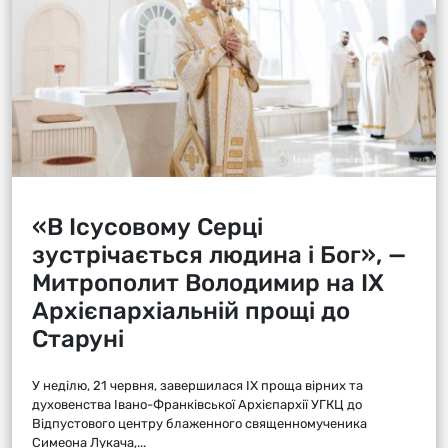
«В Ісусовому Серці
зустрічається людина і Бог», —
Митрополит Володимир на ІХ
Архієпархіальній прощі до
Старуні
У неділю, 21 червня, завершилася ІХ проща вірних та
духовенства Івано-Франківської Архієпархії УГКЦ до
Відпустового центру блаженного священномученика
Симеона Лукача,...