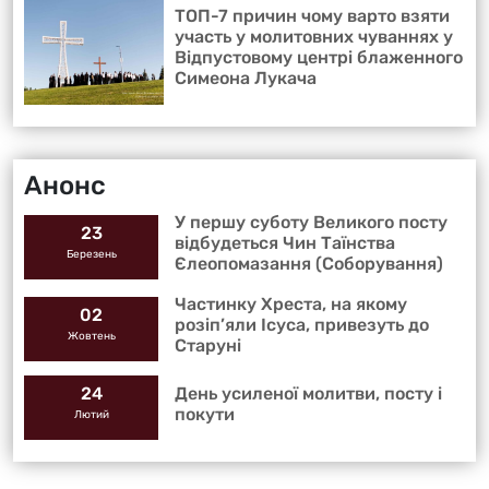
ТОП-7 причин чому варто взяти
участь у молитовних чуваннях у
Відпустовому центрі блаженного
Симеона Лукача
Анонс
У першу суботу Великого посту
23
відбудеться Чин Таїнства
Березень
Єлеопомазання (Соборування)
Частинку Хреста, на якому
02
розіп’яли Ісуса, привезуть до
Жовтень
Старуні
День усиленої молитви, посту і
24
покути
Лютий