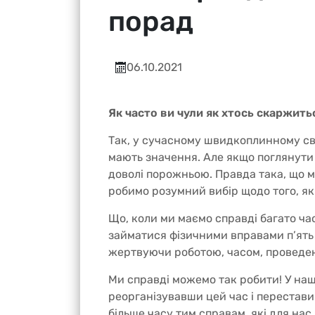
порад
06.10.2021
Як часто ви чули як хтось скаржить
Так, у сучасному швидкоплинному сві
мають значення. Але якщо поглянути 
доволі порожньою. Правда така, що м
робимо розумний вибір щодо того, як
Що, коли ми маємо справді багато час
займатися фізичними вправами п’ять д
жертвуючи роботою, часом, проведе
Ми справді можемо так робити! У на
реорганізувавши цей час і перестав
більше часу тим справам, які для нас