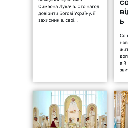
с
Симеона Лукача. Сто нагод
в
довірити Богові Україну, її
ь
захисників, свої...
Соц
нев
жит
доп
а й
зви