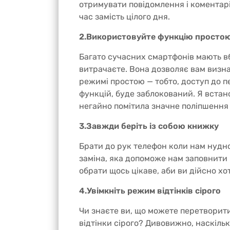
отримувати повідомлення і коментарі
час замість цілого дня.
2.Використовуйте функцію просто
Багато сучасних смартфонів мають вб
витрачаєте. Вона дозволяє вам визна
режимі простою — тобто, доступ до п
функцій, буде заблокований. Я встано
негайно помітила значне поліпшення — 
3.Завжди беріть із собою книжку
Брати до рук телефон коли нам нудно
заміна, яка допоможе нам заповнити 
обрати щось цікаве, аби ви дійсно хо
4.Увімкніть режим відтінків сірого
Чи знаєте ви, що можете перетворити
відтінки сірого? Дивовижно, наскіль