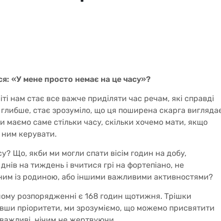
ся: «У мене просто немає на це часу»?
ті нам стає все важче приділяти час речам, які справді
глибше, стає зрозуміло, що ця поширена скарга вигляда
и маємо саме стільки часу, скільки хочемо мати, якщо
 ним керувати.
у? Що, якби ми могли спати вісім годин на добу,
нів на тиждень і вчитися грі на фортепіано, не
ним із родиною, або іншими важливими активностями?
шому розпорядженні є 168 годин щотижня. Трішки
ивши пріоритети, ми зрозуміємо, що можемо присвятити
 важливі, нічим не жертвуючи.