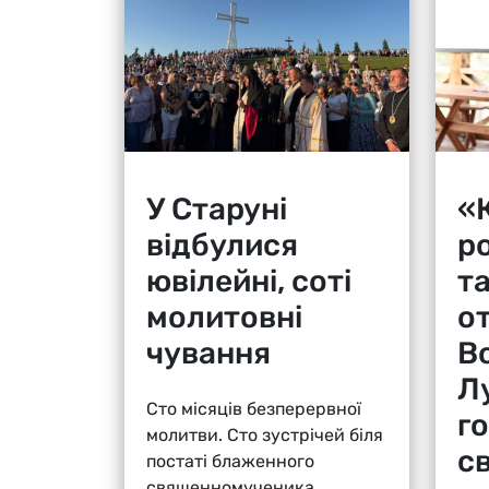
У Старуні
«К
відбулися
р
ювілейні, соті
т
молитовні
о
чування
В
Л
Сто місяців безперервної
г
молитви. Сто зустрічей біля
с
постаті блаженного
священномученика