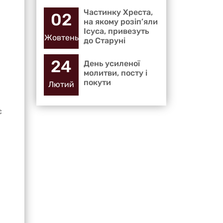
Частинку Хреста,
02
на якому розіп’яли
Ісуса, привезуть
Жовтень
до Старуні
24
День усиленої
молитви, посту і
покути
Лютий
є