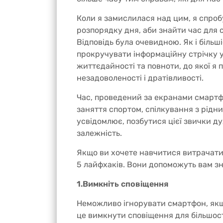
Коли я замислилася над цим, я спробу
розпорядку дня, аби знайти час для св
Відповідь була очевидною. Як і біль
прокручувати інформаційну стрічку у
життєдайності та повноти, до якої я 
незадоволеності і дратівливості.
Час, проведений за екранами смартфо
заняття спортом, спілкування з рідн
усвідомлює, позбутися цієї звички д
залежність.
Якщо ви хочете навчитися витрачати 
5 лайфхаків. Вони допоможуть вам з
1.Вимкніть сповіщення
Неможливо ігнорувати смартфон, якщ
це вимкнути сповіщення для більшос