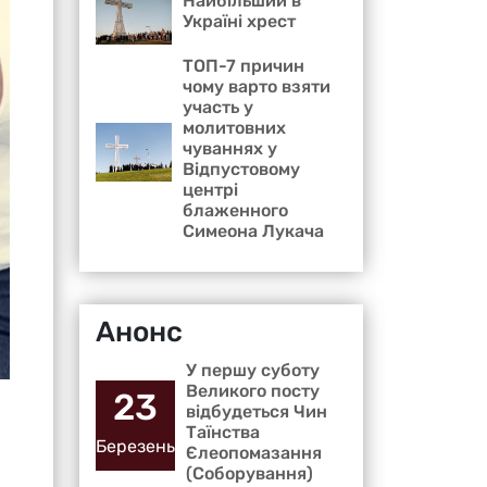
Найбільший в
Україні хрест
ТОП-7 причин
чому варто взяти
участь у
молитовних
чуваннях у
Відпустовому
центрі
блаженного
Симеона Лукача
Анонс
У першу суботу
Великого посту
23
відбудеться Чин
Таїнства
Березень
Єлеопомазання
(Соборування)