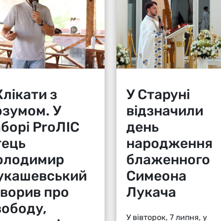
лікати з
У Старуні
озумом. У
відзначили
аборі ProЛІС
день
тець
народження
олодимир
блаженного
укашевський
Симеона
оворив про
Лукача
вободу,
У вівторок, 7 липня, у