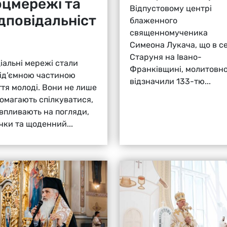
оцмережі та
Відпустовому центрі
ідповідальніст
блаженного
священномученика
Симеона Лукача, що в се
Старуня на Івано-
іальні мережі стали
Франківщині, молитовн
ід’ємною частиною
відзначили 133-тю...
тя молоді. Вони не лише
омагають спілкуватися,
 впливають на погляди,
чки та щоденний...