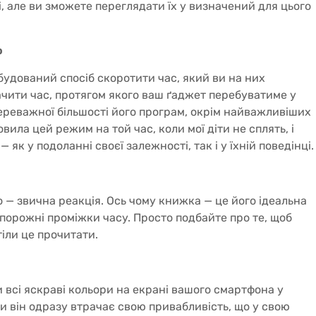
, але ви зможете переглядати їх у визначений для цього
ю
удований спосіб скоротити час, який ви на них
чити час, протягом якого ваш ґаджет перебуватиме у
ереважної більшості його програм, окрім найважливіших
вила цей режим на той час, коли мої діти не сплять, і
як у подоланні своєї залежності, так і у їхній поведінці.
 — звична реакція. Ось чому книжка — це його ідеальна
порожні проміжки часу. Просто подбайте про те, щоб
тіли це прочитати.
 всі яскраві кольори на екрані вашого смартфона у
ки він одразу втрачає свою привабливість, що у свою