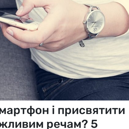
смартфон і присвятити
ажливим речам? 5