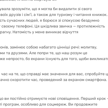
вала зрозуміти, що я могла би видалити зі свого
оїх друзів і сім’ї, а також для туризму і читання книжок.
шість сучасних людей, я борюся зі спокусою бездумно
 своєму телефоні. Ця шкідлива звичка — протилежність
прагну. Натомість у мене виникає відчуття
нів, замінює собою набагато цінніші речі: молитву,
ими та друзями. Але попри те, що наш розум це
уже непросто, бо екрани існують для того, щоби викликат
час на те, що справді має значення для вас, спробуйте ц
начно скоротити час, проведений за екраном смартфона.
о ви постійно отримуєте нові сповіщення. Перший крок 
ті програм, особливо для соцмереж. Ви продовжите