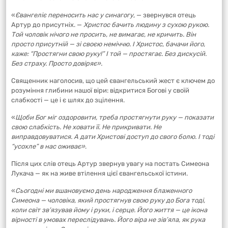
«
Євангеліє переносить нас у синагогу
, — звернувся отець
Артур до присутніх. —
Христос бачить людину з сухою рукою.
Той чоловік нічого не просить, не вимагає, не кричить. Він
просто присутній — зі своєю неміччю. І Христос, бачачи його,
каже: “Простягни свою руку!” І той — простягає. Без дискусій.
Без страху. Просто довіряє».
Священник наголосив, що цей євангельський жест є ключем до
розуміння глибини нашої віри: відкритися Богові у своїй
слабкості — це і є шлях до зцілення.
«
Щоби Бог міг оздоровити, треба простягнути руку — показати
свою слабкість. Не ховати її. Не прикривати. Не
виправдовуватися. А дати Христові доступ до свого болю. І тоді
“усохле” в нас оживає»
.
Після цих слів отець Артур звернув увагу на постать Симеона
Лукача — як на живе втілення цієї євангельської істини.
«
Сьогодні ми вшановуємо день народження блаженного
Симеона — чоловіка, який простягнув свою руку до Бога тоді,
коли світ зв’язував йому і руки, і серце. Його життя — це ікона
вірності в умовах переслідувань. Його віра не зів’яла, як рука