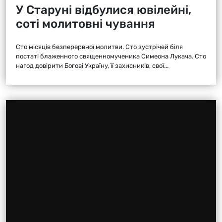
У Старуні відбулися ювілейні,
соті молитовні чування
Сто місяців безперервної молитви. Сто зустрічей біля
постаті блаженного священномученика Симеона Лукача. Сто
нагод довірити Богові Україну, її захисників, свої...