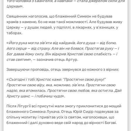
того чоловіка з Євангелія, а навпаки — стала джерелом сили для
Церкви
».
Священник наголосив, що блаженний Симеон не будував
храмів з каменю, бо не мав такої можливості. Але будував живу
Церкву — у душах людей, у підпіллі, в лікарнях, у в’язницях, у
таборах.
«
Його рука могла зів’яти від кайданів, його душа — від болю,
його серце — від страху. Але він не боявся. Простягав руку — і
Бог давав йому силу. Він відкрив Христові свою слабкість — і
став святим
», — зазначив отець Артур.
Завершуючи проповідь, отець звернувся до кожного з вірних:
«
Сьогодні і тобі Христос каже: “Простягни свою руку!”
Простягни свою віру, яка, можливо, зів’яла. Простягни свою
надію, яка втомилась. Простягни свою любов, яка остигла. Дай
Христу шанс — і побачиш чудо
».
Після Літургії всі присутні мали змогу приклонитися до мощей
блаженного Симеона Лукача. Отець Юрій Сидір подякував за
спільну молитву і привітав усіх із святом, наголосивши, що
блаженний і далі духовно веде свій народ до вірності Богові.