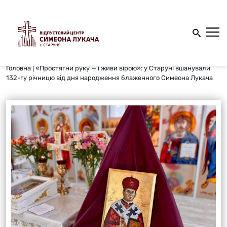
Головна
|
«Простягни руку — і живи вірою»: у Старуні вшанували
132-гу річницю від дня народження блаженного Симеона Лукача