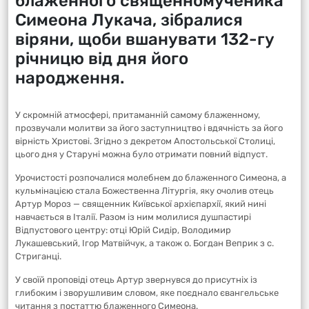
блаженного священномученика
Симеона Лукача, зібралися
віряни, щоби вшанувати 132-гу
річницю від дня його
народження.
У скромній атмосфері, притаманній самому блаженному,
прозвучали молитви за його заступництво і вдячність за його
вірність Христові. Згідно з декретом Апостольської Столиці,
цього дня у Старуні можна було отримати повний відпуст.
Урочистості розпочалися молебнем до блаженного Симеона, а
кульмінацією стала Божественна Літургія, яку очолив отець
Артур Мороз — священник Київської архієпархії, який нині
навчається в Італії. Разом із ним молилися душпастирі
Відпустового центру: отці Юрій Сидір, Володимир
Лукашевський, Ігор Матвійчук, а також о. Богдан Веприк з с.
Стриганці.
У своїй проповіді отець Артур звернувся до присутніх із
глибоким і зворушливим словом, яке поєднало євангельське
читання з постаттю блаженного Симеона.