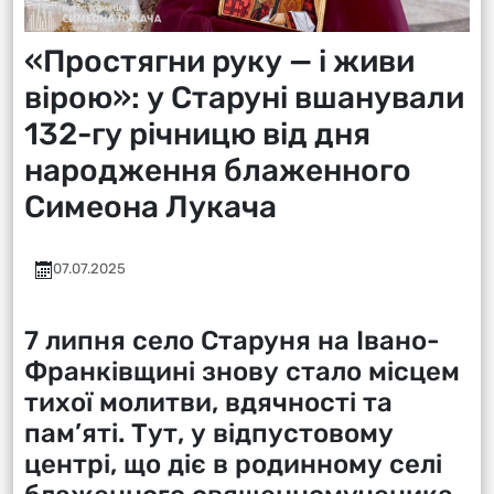
«Простягни руку — і живи
вірою»: у Старуні вшанували
132-гу річницю від дня
народження блаженного
Симеона Лукача
07.07.2025
7 липня село Старуня на Івано-
Франківщині знову стало місцем
тихої молитви, вдячності та
пам’яті. Тут, у відпустовому
центрі, що діє в родинному селі