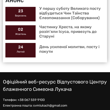
Анонс
У першу суботу Великого посту
23
відбудеться Чин Таїнства
Березень
Єлеопомазання (Соборування)
Частинку Хреста, на якому
02
розіп’яли Ісуса, привезуть до
Жовтень
Старуні
День усиленої молитви, посту і
24
покути
Лютий
Офіційний веб-ресурс Відпустового Центру
блаженного Симеона Лукача
Телефон:
+38 067 559 9100
Електронна пошта:
svmlukach@gmail.com