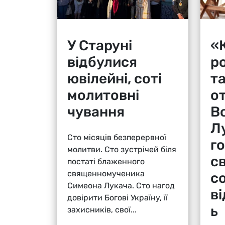
У Старуні
«К
відбулися
р
ювілейні, соті
т
молитовні
о
чування
В
Л
Сто місяців безперервної
г
молитви. Сто зустрічей біля
с
постаті блаженного
священномученика
с
Симеона Лукача. Сто нагод
в
довірити Богові Україну, її
ь
захисників, свої...