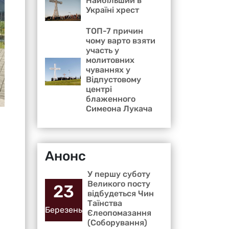
Найбільший в
Україні хрест
ТОП-7 причин
чому варто взяти
участь у
молитовних
чуваннях у
Відпустовому
центрі
блаженного
Симеона Лукача
Анонс
У першу суботу
Великого посту
23
відбудеться Чин
Таїнства
Березень
Єлеопомазання
(Соборування)