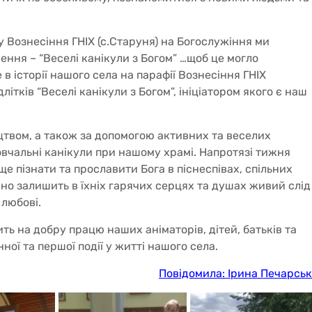
 Вознесіння ГНІХ (с.Старуня) на Богослужіння ми
ння – “Веселі канікули з Богом” …щоб це могло
в історії нашого села на парафії Вознесіння ГНІХ
длітків “Веселі канікули з Богом”, ініціатором якого є наш
цтвом, а також за допомогою активних та веселих
повчальні канікули при нашому храмі. Напротязі тижня
е пізнати та прославити Бога в піснеспівах, спільних
чно залишить в їхніх гарячих серцях та душах живий слід
 любові.
ь на добру працю наших аніматорів, дітей, батьків та
ної та першої події у житті нашого села.
Повідомила: Ірина Печарсь