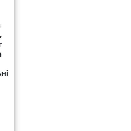
я
,
т
а
ні