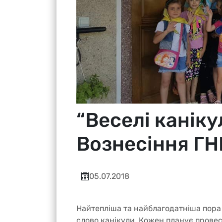
“Веселі каніку
Вознесіння ГНІ
05.07.2018
Найтепліша та найблагодатніша пора р
слово канікули. Кожен планує провес