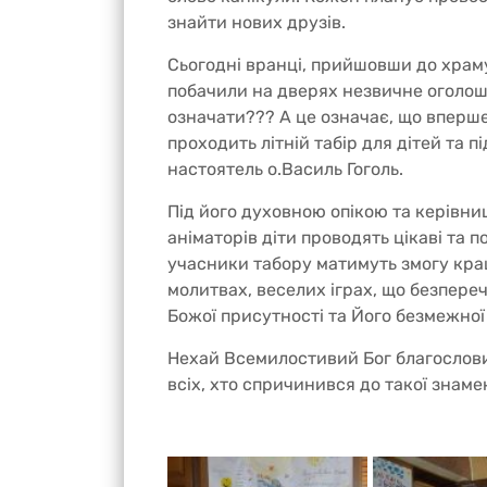
знайти нових друзів.
Сьогодні вранці, прийшовши до храму
побачили на дверях незвичне оголоше
означати??? А це означає, що вперше 
проходить літній табір для дітей та пі
настоятель о.Василь Гоголь.
Під його духовною опікою та керівни
аніматорів діти проводять цікаві та 
учасники табору матимуть змогу кращ
молитвах, веселих іграх, що безпере
Божої присутності та Його безмежної
Нехай Всемилостивий Бог благословит
всіх, хто спричинився до такої знамен