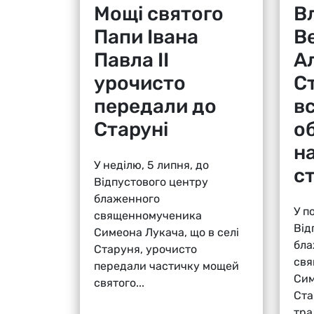
Мощі святого
В
Папи Івана
В
Павла ІІ
А
урочисто
Ст
передали до
в
Старуні
о
н
У неділю, 5 липня, до
ст
Відпустового центру
блаженного
У п
священномученика
Від
Симеона Лукача, що в селі
бла
Старуня, урочисто
свя
передали частичку мощей
Сим
святого...
Ста
тра