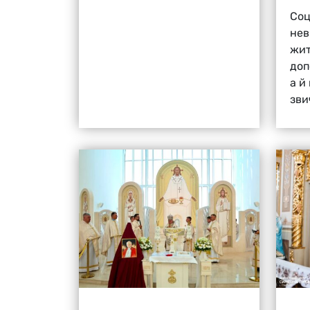
Соц
нев
жит
доп
а й
зви