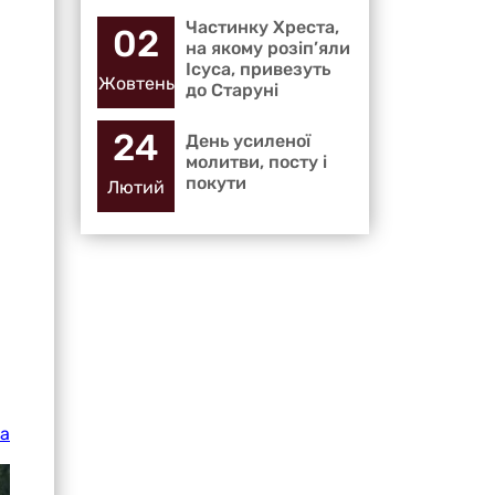
Частинку Хреста,
02
на якому розіп’яли
Ісуса, привезуть
Жовтень
до Старуні
24
День усиленої
молитви, посту і
покути
Лютий
ка