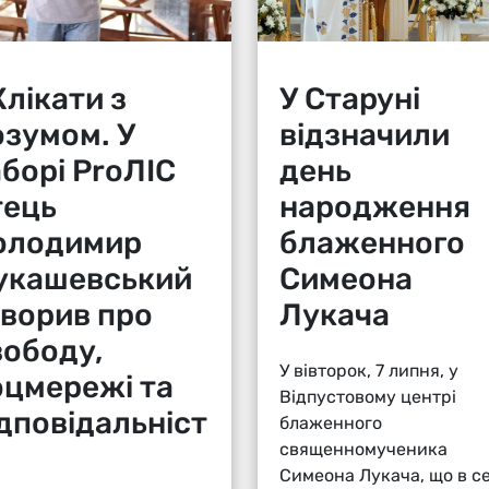
лікати з
У Старуні
озумом. У
відзначили
аборі ProЛІС
день
тець
народження
олодимир
блаженного
укашевський
Симеона
оворив про
Лукача
вободу,
У вівторок, 7 липня, у
оцмережі та
Відпустовому центрі
ідповідальніст
блаженного
священномученика
Симеона Лукача, що в се