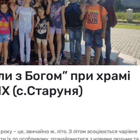
ли з Богом” при храмі
Х (с.Старуня)
оку – це, звичайно ж, літо. З літом асоціюється чарівне
ти їх по особливому, познайомитися з новими людьми та