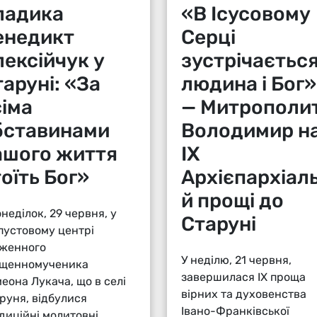
ладика
«В Ісусовому
енедикт
Серці
лексійчук у
зустрічаєтьс
аруні: «За
людина і Бог»
сіма
— Митрополи
бставинами
Володимир н
ашого життя
ІХ
оїть Бог»
Архієпархіаль
й прощі до
онеділок, 29 червня, у
Старуні
пустовому центрі
женного
У неділю, 21 червня,
щенномученика
завершилася ІХ проща
еона Лукача, що в селі
вірних та духовенства
руня, відбулися
Івано-Франківської
диційні молитовні