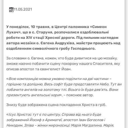
11.05.2021
У понеділок, 10 травня, в Центрі паломника «Симеон
Лукач», що в с. Старуня, розпочалися оздоблювальні
роботи на XIV стації Хресної дороги. Під пильним наглядом
автора мозаїки о. Євгена Андрухіва, майстри працюють над
оздобленням символічного гробу Господнього.
За словами о. Євгена, кожен, хто буде дивитися на цю мозаїку,
зможе наочно побачити сцену похорону нашого Спасителя, яку
описав апостол та євангелист Йоан.
«
Всю композицію можна умовно поділити на дві частини –
горішню та долішню. Весь софіт буде представляти Небо. Тут ви
побачите ангелів на золотому тлі. Всього їх буде дев’ять. Вони
презентують ангельські хори
», – пояснює автор.
Знизу буде зображена сцена покладення Христа в гріб.
«
Ісус Христос тут є по центру. Справа від нього буде
зображений Йосиф з Ариматеї, апостол Іван Богослов і
Никодим. Зліва – жінки мироносиці: Марія Магдалина, Марія,