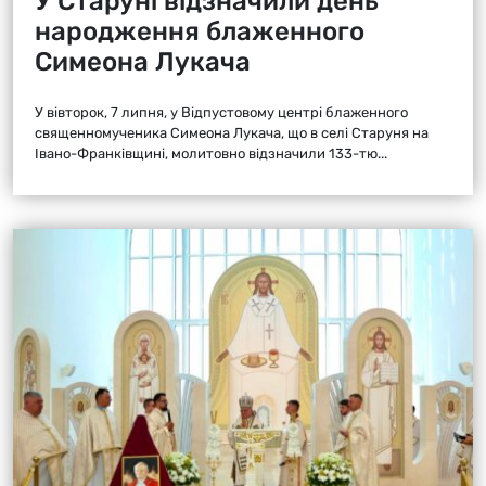
У Старуні відзначили день
народження блаженного
Симеона Лукача
У вівторок, 7 липня, у Відпустовому центрі блаженного
священномученика Симеона Лукача, що в селі Старуня на
Івано-Франківщині, молитовно відзначили 133-тю...