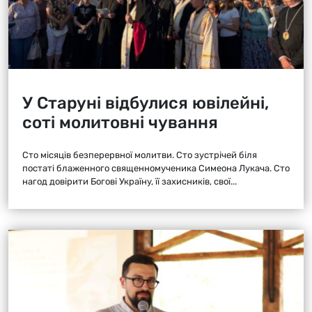
У Старуні відбулися ювілейні,
соті молитовні чування
Сто місяців безперервної молитви. Сто зустрічей біля
постаті блаженного священномученика Симеона Лукача. Сто
нагод довірити Богові Україну, її захисників, свої...