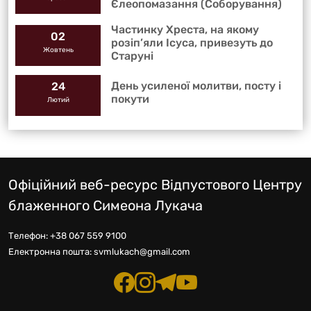
Єлеопомазання (Соборування)
Частинку Хреста, на якому
02
розіп’яли Ісуса, привезуть до
Жовтень
Старуні
День усиленої молитви, посту і
24
покути
Лютий
Офіційний веб-ресурс Відпустового Центру
блаженного Симеона Лукача
Телефон:
+38 067 559 9100
Електронна пошта:
svmlukach@gmail.com