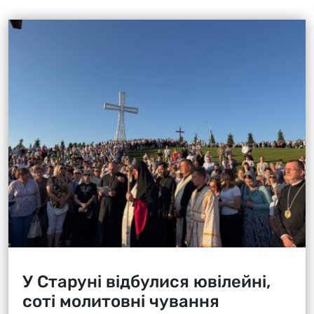
У Старуні відбулися ювілейні,
соті молитовні чування