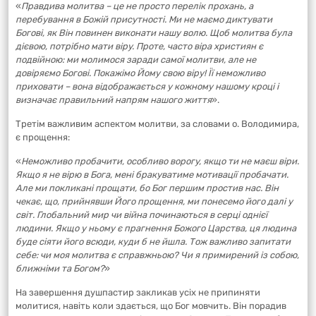
«
Правдива молитва – це не просто перелік прохань, а
перебування в Божій присутності. Ми не маємо диктувати
Богові, як Він повинен виконати нашу волю. Щоб молитва була
дієвою, потрібно мати віру. Проте, часто віра християн є
подвійною: ми молимося заради самої молитви, але не
довіряємо Богові. Покажімо Йому свою віру! Її неможливо
приховати – вона відображається у кожному нашому кроці і
визначає правильний напрям нашого життя
».
Третім важливим аспектом молитви, за словами о. Володимира,
є прощення:
«
Неможливо пробачити, особливо ворогу, якщо ти не маєш віри.
Якщо я не вірю в Бога, мені бракуватиме мотивації пробачати.
Але ми покликані прощати, бо Бог першим простив нас. Він
чекає, що, прийнявши Його прощення, ми понесемо його далі у
світ. Глобальний мир чи війна починаються в серці однієї
людини. Якщо у ньому є прагнення Божого Царства, ця людина
буде сіяти його всюди, куди б не йшла. Тож важливо запитати
себе: чи моя молитва є справжньою? Чи я примирений із собою,
ближніми та Богом?
»
На завершення душпастир закликав усіх не припиняти
молитися, навіть коли здається, що Бог мовчить. Він порадив