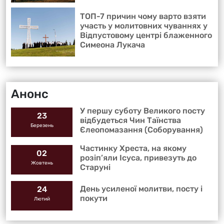
ТОП-7 причин чому варто взяти
участь у молитовних чуваннях у
Відпустовому центрі блаженного
Симеона Лукача
Анонс
У першу суботу Великого посту
23
відбудеться Чин Таїнства
Березень
Єлеопомазання (Соборування)
Частинку Хреста, на якому
02
розіп’яли Ісуса, привезуть до
Жовтень
Старуні
День усиленої молитви, посту і
24
покути
Лютий