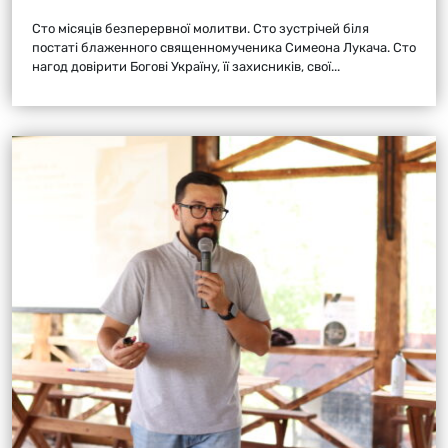
Сто місяців безперервної молитви. Сто зустрічей біля
постаті блаженного священномученика Симеона Лукача. Сто
нагод довірити Богові Україну, її захисників, свої...