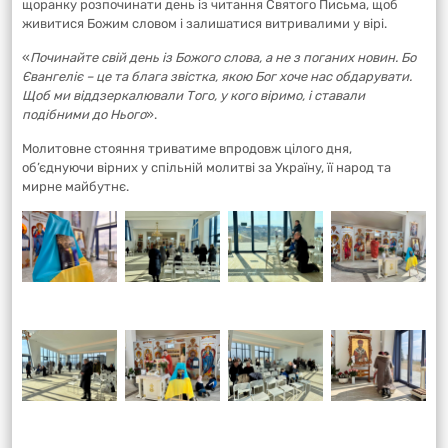
щоранку розпочинати день із читання Святого Письма, щоб
живитися Божим словом і залишатися витривалими у вірі.
«
Починайте свій день із Божого слова, а не з поганих новин. Бо
Євангеліє – це та блага звістка, якою Бог хоче нас обдарувати.
Щоб ми віддзеркалювали Того, у кого віримо, і ставали
подібними до Нього
».
Молитовне стояння триватиме впродовж цілого дня,
об’єднуючи вірних у спільній молитві за Україну, її народ та
мирне майбутнє.