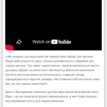
«
Ми знаємо, що якщо воїн не триматиме зброю, він загине.
Якщо воїн втратить віру і почне сумніватися у перемозі, він
також загине. Так само і християнин, який втомлюється нести
духовну зброю та молитися. На початку війни ми молилися
багато, але коли вона не зупинялася, у серцях почав
зароджуватися черв’як зневіри. Ми ставили собі питання: чому
Бог не чує наших молитов?
»
Далі о. Володимир пояснив, що без віри молитва втрачає силу.
Віра – це не лише внутрішнє переконання, а життєва позиція,
яка проявляється в усіх наших вчинках.