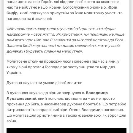
панахидою за всіх Героїв, які віддали свої життя за кожного з
нас та майбутнє нашої країни. Богослужіння очолив о.
Юрій
Сидір,
який подякував присутнім за їхню молитовну участь та
наголосив на її значенні:
«
Ми починаємо нашу молитву з пам’яті про тих, хто віддав
найдорожче – своє життя. Як християни, ми покликані не лише
пам’ятати про них, але й заносити за них свої молитви до Бога.
Завдяки їхній жертовності ми маємо можливість жити у своїх
домівках і будувати плани на майбутнє
».
Молитовне стояння продовжилося молебнем під час війни, у
якому вірні просили Господа про заступництво та мир для
України.
Духовна наука: три умови дієвої молитви
З духовною наукою до вірних звернувся о.
Володимир
Лукашевський
, який пояснив, що молитва – це не просто
прохання до Бога, а насамперед духовна боротьба, що потребує
витривалості та справжньої віри. Отець Володимир наголосив,
що молитва для християнина є такою ж важливою, як зброя для
воїна.