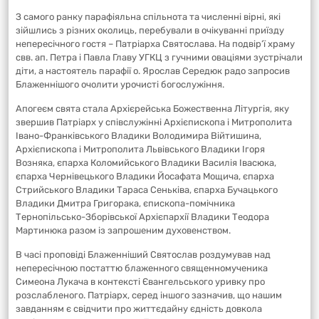
З самого ранку парафіяльна спільнота та численні вірні, які
зійшлись з різних околиць, перебували в очікуванні приїзду
непересічного гостя – Патріарха Святослава. На подвір’ї храму
свв. ап. Петра і Павла Главу УГКЦ з гучними оваціями зустрічали
діти, а настоятель парафії о. Ярослав Середюк радо запросив
Блаженнішого очолити урочисті богослужіння.
Апогеєм свята стала Архієрейська Божественна Літургія, яку
звершив Патріарх у співслужінні Архієпископа і Митрополита
Івано-Франківського Владики Володимира Війтишина,
Архієпископа і Митрополита Львівського Владики Ігоря
Возняка, єпарха Коломийського Владики Василія Івасюка,
єпарха Чернівецького Владики Йосафата Мощича, єпарха
Стрийського Владики Тараса Сеньківа, єпарха Бучацького
Владики Дмитра Григорака, єпископа-помічника
Тернопільсько-Зборівської Архієпархії Владики Теодора
Мартинюка разом із запрошеним духовенством.
В часі проповіді Блаженніший Святослав роздумував над
непересічною постаттю блаженного священномученика
Симеона Лукача в контексті Євангельського уривку про
розслабленого. Патріарх, серед іншого зазначив, що нашим
завданням є свідчити про життєдайну єдність довкола