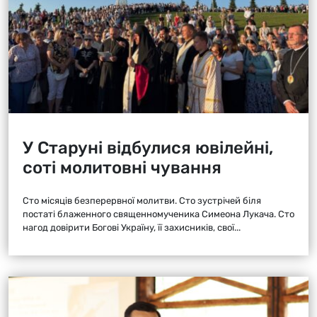
У Старуні відбулися ювілейні,
соті молитовні чування
Сто місяців безперервної молитви. Сто зустрічей біля
постаті блаженного священномученика Симеона Лукача. Сто
нагод довірити Богові Україну, її захисників, свої...