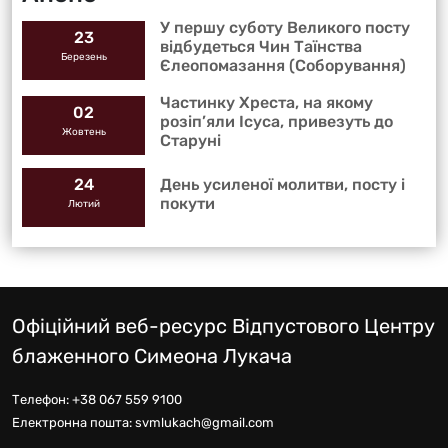
У першу суботу Великого посту
23
відбудеться Чин Таїнства
Березень
Єлеопомазання (Соборування)
Частинку Хреста, на якому
02
розіп’яли Ісуса, привезуть до
Жовтень
Старуні
День усиленої молитви, посту і
24
покути
Лютий
Офіційний веб-ресурс Відпустового Центру
блаженного Симеона Лукача
Телефон:
+38 067 559 9100
Електронна пошта:
svmlukach@gmail.com