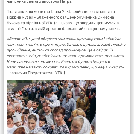
намісника святого апостола Петра.
Після спільної молитви Глава УГКЦ здійснив освячення та
відкрив музей «Блаженного священномученика Симеона
Лукача та підпільної УГКЦ». Цікаво, що зводили цей музей в
стилі тієї хати, в якій зростав блаженний священномученик.
«
Зазвичай, музей зберігає нам щось, що є мертвим і зберігає
нам тільки пам’ять про минуле. Однак, я думаю, що цей музей є
щось більше, як тільки спогад про минуле. Це є свідок. Ті
експонати, які тут зберігаються, вони промовляють про життя.
Вони закликають до життя… Якщо ми будемо будувати
майбутнє на таких основах, то будьмо певні, що надія у нас є!
»,
– зазначив Предстоятель УГКЦ.