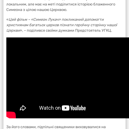
локальним, але має на меті поділитися історією блаженного
Симеона з цілою нашою Церквою.
«
Цей фільм – «Симеон Лукач» покликаний допомогти
християнам багатьох церков пізнати героїчну сторінку нашої
Церкви
», – поділився своїми думками Предстоятель УГКЦ.
За його словами, підпільні священики виховувалися на