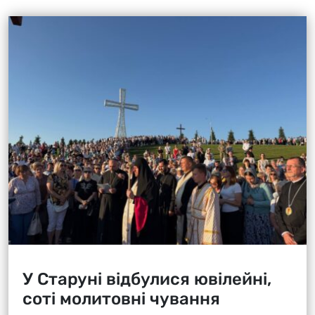
У Старуні відбулися ювілейні,
соті молитовні чування