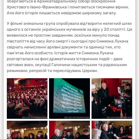
зберігаються в Архикатедральному соборі Воскресіння
Христового Івано-Франківська і почитаються тисячами вірних.
Але його історія лишається невідомою широкому загалу.
У фільмі знімальна група спробувала відтворити нелегкий шлях
одного з останніх українських мучеників за віру у 20 столітті. Це
виявилося не простим завданням, оскільки минуло понад
півстоліття від часу його смерті і сьогодні про Симеона Лукача
свідчать нечисленні архівні документи та одиниці тих, хто
пам’ятає його особисто. Історія життя Симеона Лукача
розгорталася на фоні драматичних історичних подій – двох
світових воєн, окупації Галичини нацистським та радянським
режимами, репресій та переслідувань Церкви.