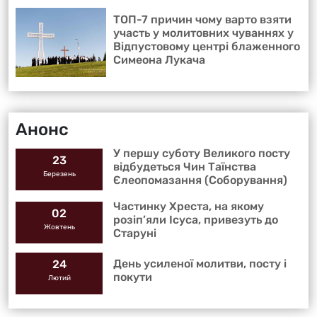
ТОП-7 причин чому варто взяти
участь у молитовних чуваннях у
Відпустовому центрі блаженного
Симеона Лукача
Анонс
У першу суботу Великого посту
23
відбудеться Чин Таїнства
Березень
Єлеопомазання (Соборування)
Частинку Хреста, на якому
02
розіп’яли Ісуса, привезуть до
Жовтень
Старуні
День усиленої молитви, посту і
24
покути
Лютий