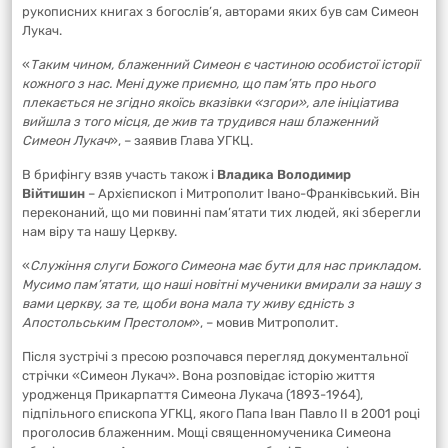
рукописних книгах з богослів’я, авторами яких був сам Симеон
Лукач.
«
Таким чином, блаженний Симеон є частиною особистої історії
кожного з нас. Мені дуже приємно, що пам’ять про нього
плекається не згідно якоїсь вказівки «згори», але ініціатива
вийшла з того місця, де жив та трудився наш блаженний
Симеон Лукач
», – заявив Глава УГКЦ.
В брифінгу взяв участь також і
Владика Володимир
Війтишин
– Архієпископ і Митрополит Івано-Франківський. Він
переконаний, що ми повинні пам’ятати тих людей, які зберегли
нам віру та нашу Церкву.
«
Служіння слуги Божого Симеона має бути для нас прикладом.
Мусимо пам’ятати, що наші новітні мученики вмирали за нашу з
вами церкву, за те, щоби вона мала ту живу єдність з
Апостольським Престолом
», – мовив Митрополит.
Після зустрічі з пресою розпочався перегляд документальної
стрічки «Симеон Лукач». Вона розповідає історію життя
уродженця Прикарпаття Симеона Лукача (1893-1964),
підпільного єпископа УГКЦ, якого Папа Іван Павло ІІ в 2001 році
проголосив блаженним. Мощі священномученика Симеона