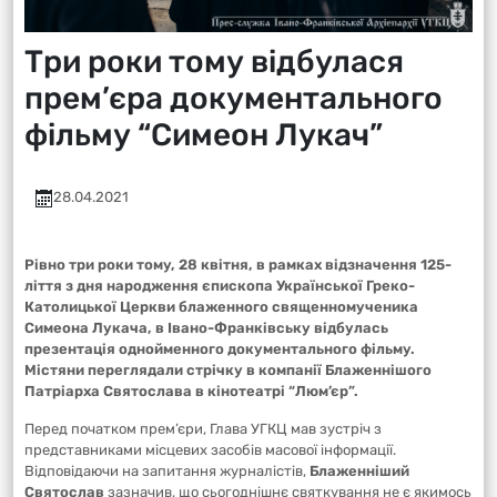
Три роки тому відбулася
прем’єра документального
фільму “Симеон Лукач”
28.04.2021
Рівно три роки тому, 28 квітня, в рамках відзначення 125-
ліття з дня народження єпископа Української Греко-
Католицької Церкви блаженного священномученика
Симеона Лукача, в Івано-Франківську відбулась
презентація однойменного документального фільму.
Містяни переглядали стрічку в компанії Блаженнішого
Патріарха Святослава в кінотеатрі “Люм’єр”.
Перед початком прем’єри, Глава УГКЦ мав зустріч з
представниками місцевих засобів масової інформації.
Відповідаючи на запитання журналістів,
Блаженніший
Святослав
зазначив, що сьогоднішнє святкування не є якимось