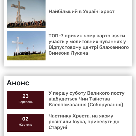
Найбільший в Україні хрест
ТОП-7 причин чому варто взяти
участь у молитовних чуваннях у
Відпустовому центрі блаженного
Симеона Лукача
Анонс
У першу суботу Великого посту
23
відбудеться Чин Таїнства
Березень
Єлеопомазання (Соборування)
Частинку Хреста, на якому
02
розіп’яли Ісуса, привезуть до
Жовтень
Старуні