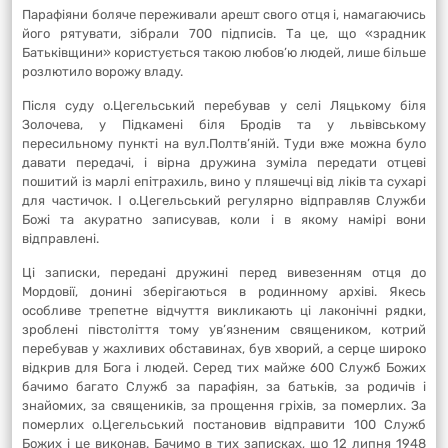
Парафіяни боляче переживали арешт свого отця і, намагаючись
його рятувати, зібрали 700 підписів. Та це, що «зрадник
Батьківщини» користується такою любов’ю людей, лише більше
розлютило ворожу владу.
Після суду о.Цегельський перебував у селі Ляцькому біля
Золочева, у Підкамені біля Бродів та у львівському
пересильному пункті на вул.Полтв’яній. Туди вже можна було
давати передачі, і вірна дружина зуміла передати отцеві
пошитий із марлі епітрахиль, вино у пляшечці від ліків та сухарі
для частичок. І о.Цегельський регулярно відправляв Служби
Божі та акуратно записував, коли і в якому намірі вони
відправлені.
Ці записки, передані дружині перед вивезенням отця до
Мордовії, донині зберігаються в родинному архіві. Якесь
особливе трепетне відчуття викликають ці лаконічні рядки,
зроблені півстоліття тому ув’язненим священиком, котрий
перебував у жахливих обставинах, був хворий, а серце широко
відкрив для Бога і людей. Серед тих майже 600 Служб Божих
бачимо багато Служб за парафіян, за батьків, за родичів і
знайомих, за священиків, за прощення гріхів, за померлих. За
померлих о.Цегельський постановив відправити 100 Служб
Божих і це виконав. Бачимо в тих записках, що 12 липня 1948