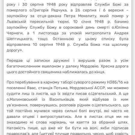
року і 30 серпня 1948 року відправляв Служби Божі за
померлого о.Григорія Редчука, а 26 серпня і 6 вересня –
заупокійну за отця-декана Петра Мекелиту, який помер у
Львівській пересильній тюрмі. 10 січня 1948 р. бачимо
заупокійну Службу Божу в сороковий день смерті о.Юліяна
Чернеги, а 1 листопада за упокій митрополита Андрея
Шептицького, тощо. Останньою у цьому списку була
відправлена 10 серпня 1948 р. Служба Божа «за щасливу
дорогу».
Передав ці записки дружині і вирушив разом з усім
багаточисленним ешелоном у далеку Мордовію. Хресна дорога
цього достойного священика наближалась до кінця.
Про перебування в карному таборі суворого режиму Н385/16 на
поселенні Явас, станція Потьма, Мордовської АССР, ми можемо
судити лиш із листів, що їх звідти писав о.Цегельський. А ще
о.Малиновський із Васильківців, який відбував із ним
ув’язнення, повернувшись, розповів рідним о.Цегельського, що
той постійно мучився через сильні болі внутрі, які часто не
давали отцеві і випростуватись. Але в листах отця ми не
знаходимо ні слова нарікань, чи каяття за обраний шлях.
Натомість пише, що вже міг би бути на волі, якби підписав
православ’я, але (цитую) «лучше правильно, чесно, щоб совість