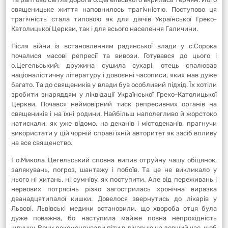
священицьке життя наповнилось трагічністю. Поступово ця
трагічність стала типовою як для діячів Української Греко-
Католицької Церкви, так і для всього населення Галичини.
Після війни із встановленням радянської влади у с.Сорока
почалися масові репресії та вивози. Готувався до цього і
о.Цегельський: дружина сушила сухарі, отець спалював
націоналістичну літературу і довоєнні часописи, яких мав дуже
багато. Та до священиків у влади був особливий підхід. Їх хотіли
зробити знаряддям у ліквідації Української Греко-Католицької
Церкви. Почався неймовірний тиск репресивних органів на
священиків і на їхні родини. Найбільш наполегливо й жорстоко
натискали, як уже відомо, на деканів і містодеканів, прагнучи
використати у цій чорній справі їхній авторитет як засіб впливу
на все священство.
І о.Микола Цегельський сповна випив отруйну чашу обіцянок,
залякувань, погроз, шантажу і побоїв. Та це не викликало у
нього ні хитань, ні сумніву, як поступити. Але від переживань і
нервових потрясінь різко загострилась хронічна виразка
дванадцятипалої кишки. Довелося звернутись до лікарів у
Львові. Львівські медики встановили, що хвороба отця була
дуже поважна, бо наступила майже повна непрохідність
шлунку. Вони рекомендували піти в лікарню на довший час, щоб