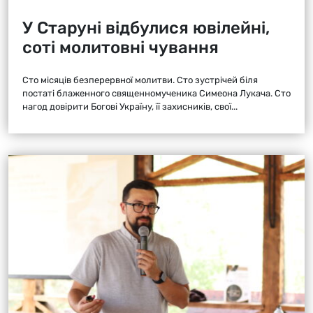
У Старуні відбулися ювілейні,
соті молитовні чування
Сто місяців безперервної молитви. Сто зустрічей біля
постаті блаженного священномученика Симеона Лукача. Сто
нагод довірити Богові Україну, її захисників, свої...