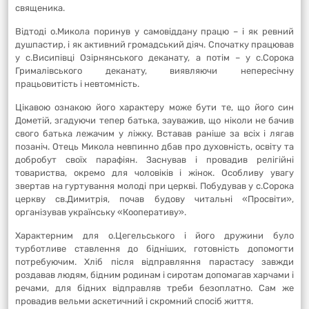
священика.
Відтоді о.Микола поринув у самовіддану працю – і як ревний
душпастир, і як активний громадський діяч. Спочатку працював
у с.Висипівці Озірнянського деканату, а потім – у с.Сорока
Грималівського деканату, виявляючи непересічну
працьовитість і невтомність.
Цікавою ознакою його характеру може бути те, що його син
Дометій, згадуючи тепер батька, зауважив, що ніколи не бачив
свого батька лежачим у ліжку. Вставав раніше за всіх і лягав
позаніч. Отець Микола невпинно дбав про духовність, освіту та
добробут своїх парафіян. Заснував і провадив релігійні
товариства, окремо для чоловіків і жінок. Особливу увагу
звертав на гуртування молоді при церкві. Побудував у с.Сорока
церкву св.Димитрія, почав будову читальні «Просвіти»,
організував українську «Кооперативу».
Характерним для о.Цегельського і його дружини було
турботливе ставлення до бідніших, готовність допомогти
потребуючим. Хліб після відправляння парастасу завжди
роздавав людям, бідним родинам і сиротам допомагав харчами і
речами, для бідних відправляв треби безоплатно. Сам же
провадив вельми аскетичний і скромний спосіб життя.