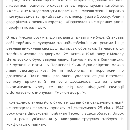
лікуватись і одночасно сховатись від переслідувань кагебістів.
«Але ж я не можу покинути парафіян», – сказав отець і, коротко
підлікувавшись та придбавши ліки, повернувся в Сороку. Родині
своє рішення пояснив коротко : «Православ’я не підпишу, але й
парафіян не залишу».
Отець Микола розумів, що так довго тривати не буде. Спакував
собі торбину з сухарями та найнеобхіднішими речами і ще
ревніше виконував свої душпастирські обов’язки. Та недовго ця
торбина чекала за дверима. 28 жовтня 1945 року о.Миколу
Цегельського було заарештовано. Тримали його в Копичинцях,
в Чорткові, а потім – у Тернополі. Яким було слідство, можна
лише здогадуватись, бо ні побачень, ні переписки не
дозволяли. Лише один раз якось удалося отцеві передати
записку дружині. З неї вона довідалась, що за злочин
інкримінують йому те, що під час німецької окупації
о.Цегельського іменували «мужем довір’я».
І хоч єдиною виною його було те, що він був священиком, який
не погодився зламати присягу, о.Цегельського 25 січня 1947
року судив Військовий трибунал Тернопільської області. Вирок
– 10 років ув’язнення у «виправно-трудових таборах із
конфіскацією майна».