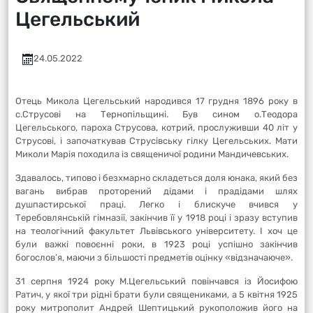
Цегельський
24.05.2022
Отець Микола Цегельський народився 17 грудня 1896 року в
с.Струсові на Тернопільщині. Був сином о.Теодора
Цегельського, пароха Струсова, котрий, прослуживши 40 літ у
Струсові, і започаткував Струсівську гілку Цегельських. Мати
Миколи Марія походила із священичої родини Мандичевських.
Здавалось, типово і безхмарно складеться доля юнака, який без
вагань вибрав проторений дідами і прадідами шлях
душпастирської праці. Легко і блискуче вчився у
Теребовлянській гімназії, закінчив її у 1918 році і зразу вступив
на теологічний факультет Львівського університету. І хоч це
були важкі повоєнні роки, в 1923 році успішно закінчив
богослов’я, маючи з більшості предметів оцінку «відзначаюче».
31 серпня 1924 року М.Цегельський повінчався із Йосифою
Ратич, у якої три рідні брати були священиками, а 5 квітня 1925
року митрополит Андрей Шептицький рукоположив його на