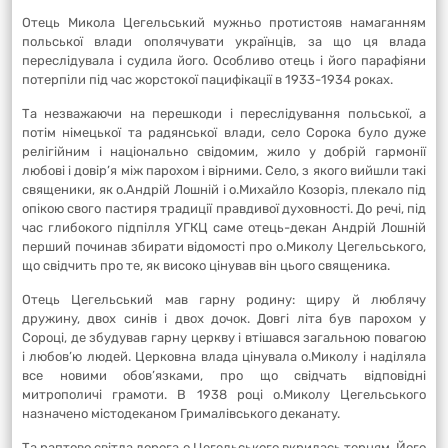
Отець Микола Цегельський мужньо протистояв намаганням
польської влади ополячувати українців, за що ця влада
переслідувала і судила його. Особливо отець і його парафіяни
потерпіли під час жорстокої пацифікації в 1933-1934 роках.
Та незважаючи на перешкоди і переслідування польської, а
потім німецької та радянської влади, село Сорока було дуже
релігійним і національно свідомим, жило у добрій гармонії
любові і довір’я між парохом і вірними. Село, з якого вийшли такі
священики, як о.Андрій Лошній і о.Михайло Козоріз, плекало під
опікою свого пастиря традиції правдивої духовності. До речі, під
час глибокого підпілля УГКЦ саме отець-декан Андрій Лошній
перший починав збирати відомості про о.Миколу Цегельського,
що свідчить про те, як високо цінував він цього священика.
Отець Цегельський мав гарну родину: щиру й люблячу
дружину, двох синів і двох дочок. Довгі літа був парохом у
Сороці, де збудував гарну церкву і втішався загальною повагою
і любов’ю людей. Церковна влада цінувала о.Миколу і наділяла
все новими обов’язками, про що свідчать відповідні
митрополичі грамоти. В 1938 році о.Миколу Цегельського
назначено містодеканом Грималівського деканату.
Та раптово світла дорога о.Цегельського вкрилась терням. Його