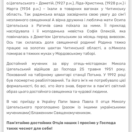
о.Цегельського – Дометій, (1927 р.н.), Ліда-Христина, (1928 р.н.) і
Марта (1934 р.н.) – їхали в товарних вагонах у Читинську
область. Так радянська влада засвідчила свою увагу до сім’ї
незламного священика! А вірна дружина і любляча мати Осипа
Цегельська з Ратичів сама поїхала за ними. Її приклад
наслідувала і її молоденька невістка Софія Олексій, яка
повінчалась з Дометієм Цегельським за місяць перед вивозом.
Ось так склалась доля священичої родини! Родина тяжко
працює на золотих шахтах Читинської області, а о.Микола
помирає в тяжких муках у Мордовському таборі.
Достойний мученик за віру отець-містодекан Микола
Цегельський відійшов до Господа 25 травня 1951 року.
Похований на табірному цвинтарі станції Потьма. У 1992 році
був посмертно реабілітований. Та його ім’я не потребувало цієї
формальності, бо всі, хто його знав, берегли в пам’яті світлий
образ цього достойного священика та чудової людини.
В час приїзду в Україну Папи Івана Павла ІІ отця Миколу
Цегельського проголошено (разом із іншими українськими
мучениками) Блаженним Священомучеником.
Пам’ятаймо достойних Отців наших і просімо у Господа
таких чеснот для себе!