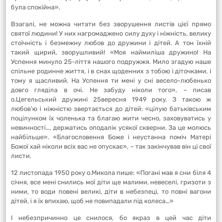
була спокійна».
Взагалі, не можна читати без зворушення листів цієї прямо
святої людини! У них нагромаджено силу духу і ніжність, велику
стоїчність і безмежну любов до дружини і дітей. А тон їхній
такий щирий, зворушливий! «Моя наймиліша дружино! На
Успення минуло 25-ліття нашого подружжя. Мило згадую наше
спільне родинне життя, і в снах щоденних з тобою і діточками, і
тому я щасливий. На Успення ти мені у сні весело-любенько
довго гляділа в очі. Не забуду ніколи того», – писав
о.Цегельський дружині 25вересня 1949 року. З такою ж
любов’ю і ніжністю звертається до дітей: «цілую батьківським
поцілунком їх чоленька та благаю жити чесно, заховуватись у
невинності…, держатись оподалік усякої скверни. За це молюсь
найбільше». «Благословення Боже і неустанна поміч Матері
Божої хай ніколи всіх вас не опускає», – так закінчував він ці свої
листи.
12 листопада 1950 року о.Микола пише: «Погані мав я сни біля 4
січня, все мені снились мої діти ще малими, невеселі, гризоти з
ними, то води повені великі, діти в небезпеці, то повні вагони
дітей, і я їх впихаю, щоб не повипадали під колеса…»
І небезпричинно це снилося, бо якраз в цей час діти