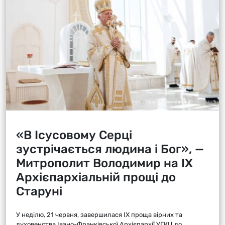
«В Ісусовому Серці
зустрічається людина і Бог», —
Митрополит Володимир на ІХ
Архієпархіальній прощі до
Старуні
У неділю, 21 червня, завершилася ІХ проща вірних та
духовенства Івано-Франківської Архієпархії УГКЦ до