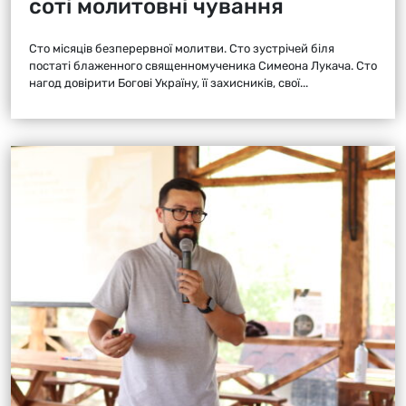
соті молитовні чування
Сто місяців безперервної молитви. Сто зустрічей біля
постаті блаженного священномученика Симеона Лукача. Сто
нагод довірити Богові Україну, її захисників, свої...