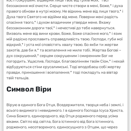
кості сокрушені. Відверни лице твоє від гріхів моїх,* і всі
беззаконня мої очисти. Серце чисте створи в мені, Боже,* і духа
правого обнови в нутрі моєму. Не відкинь мене від лиця твого,* і
Духа твого Святого не відійми від мене. Поверни мені радість
спасіння твого,* і духом владичним утверди мене. Вкажу
беззаконним дороги твої,* і нечестиві до тебе навернуться.
Визволь мене від вини крови, Боже, Боже спасіння мого,* і язик
мій радісно прославить справедливість твою. Господи, губи мої
відкрий,* і уста мої сповістять хвалу твою. Бо якби ти жертви
захотів, дав би я,* та всепалення не миле тобі. Жертва Богові –
дух сокрушений,* серцем сокрушеним і смиренним Бог не
погордить. Ущаслив, Господи, благоволінням твоїм Сіон,* і нехай
відбудуються стіни єрусалимські. Тоді вподобаєш собі жертву
правди, приношення і всепалення;* тоді покладуть на вівтар
твій тельців.
Символ Віри
Вірую в єдиного Бога Отця, Вседержителя, творця неба і землі, і
всього видимого і невидимого. І в єдиного Господа Ісуса Христа,
Сина Божого, єдинородного, від Отця родженого перед усіма
віками. Світло від світла, Бога істинного від Бога істинного,
родженого, несотвореного, єдиносущного з Отцем, що через