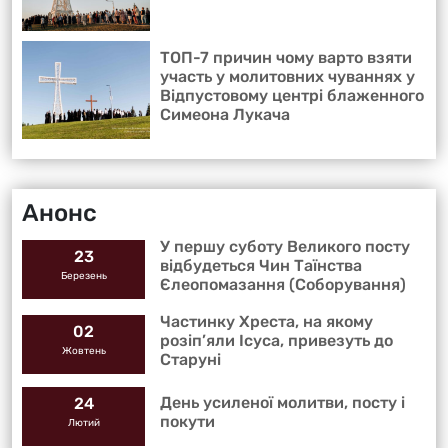
ТОП-7 причин чому варто взяти
участь у молитовних чуваннях у
Відпустовому центрі блаженного
Симеона Лукача
Анонс
У першу суботу Великого посту
23
відбудеться Чин Таїнства
Березень
Єлеопомазання (Соборування)
Частинку Хреста, на якому
02
розіп’яли Ісуса, привезуть до
Жовтень
Старуні
День усиленої молитви, посту і
24
покути
Лютий