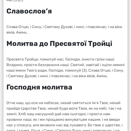
Славослов’я
Слава Отцю, і Сину, і Святому Духові, і нині, і повсякчас, і на віки
віків. Амінь.
Молитва до Пресвятої Тройці
Пресвята Тройце, помилуй нас; Господи, очисти гріхи наші;
Владико, прости беззаконня наші; Святий, завітай і зціли немочі
наші імени Твого ради. Господи, помилуй (3). Слава Отцю, і Сину,
і Святому Духові, і нині, і повсякчас, і на віки віків. Амінь.
Господня молитва
Отче наш, що єси на небесах, нехай святиться Ім’я Твоє, нехай
прийде Царство Твоє, нехай буде воля Твоя, як на небі, так і на
землі. Хліб наш насущний дай нам сьогодні, і прости нам
провини наші, як і ми прощаємо винуватцям нашим, і не введи
нас у спокусу, але визволи нас від лукавого. Бо твоє є царство, і
сила, і слава, Отця, і Сина, і Святого Духа, нині і повсякчас, і на