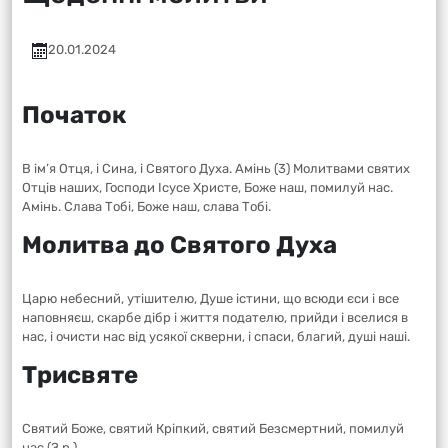
20.01.2024
Початок
В ім’я Отця, і Сина, і Святого Духа. Амінь (3) Молитвами святих
Отців наших, Господи Ісусе Христе, Боже наш, помилуй нас.
Амінь. Слава Тобі, Боже наш, слава Тобі.
Молитва до Святого Духа
Царю небесний, утішителю, Душе істини, що всюди єси і все
наповняєш, скарбе дібр і життя подателю, прийди і вселися в
нас, і очисти нас від усякої скверни, і спаси, благий, душі наші.
Трисвяте
Святий Боже, святий Кріпкий, святий Безсмертний, помилуй
нас (З р.).