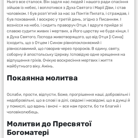
Нього все сталося. Він задля нас людей і нашого ради спасіння
зійшов із небес, і воплотився з Духа Святого і Марії Діви, і став
чоловіком. І був розп’ятий за нас за Понтія Пилата, і страждав, і
був похований. І воскрес у третій день, згідно з Писанням. І
вознісся на небо, і сидить праворуч Отця. І вдруге прийде зі
славою судити живих і мертвих, а Його царству не буде кінця. І
в Духа Святого, Господа животворящого, що від Отця [і Сина]
ісходить, що з Отцем і Сином рівнопоклоняємий і
рівнославимий, що говорив через пророків. В єдину, святу,
соборну й апостольську Церкву. Ісповідую одне хрещення на
відпущення гріхів. Очікую воскресіння мертвих і життя
майбутнього віку. Амінь.
Покаянна молитва
Ослаби, прости, відпусти, Боже, прогрішення наші, добровільні і
недобровільні, що в слові і в ділі, свідомі і несвідомі, що в думці й
у помислі, що вдень і вночі — все нам прости, бо ти благий і
чоловіколюбець.
Молитви до Пресвятої
Богоматері