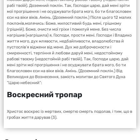
рабі твоїй). Доземний поклін. Так, Господи царю, дай мені зріти
мої прогрішення і не осуджувати брата мого, бо ти благословен
єси на віки віків. Амінь. (Доземний поклін.) Після цього 12 малих
поклонів,молячись: Боже, милостивий будь мені, грішному
(грішній). Боже, очисти мої гріхи і помилуй мене. Без числа
нагрішив (нагрішила) я, Господи, прости мені. Господи і Владико
життя мого, дух млявости, недбайливости, владолюбства й
пустослів’я віджени від мене. Дух же доброчесности і
смиренності, терпіння й любови даруй мені, недостойному
рабові твоєму (недостойній рабі твоїй). Так, Господи царю, дай
мені зріти мої прогрішення і не осуджувати брата мого, бо ти
благословен єси на віки віків. Амінь. (Доземний поклін.) Від
Великодня до Вознесення, замість молитви до Святого Духа
“Царю небесний”:
Воскресний тропар
Христос воскрес із мертвих, смертю смерть подолав, і тим, що в
гробах життя дарував (3).