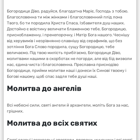
Богородице Діво, радуйся, благодатна Маріє, Господь з тобою.
Благословенна ти між жінками і благословенний плід лона
Твого, бо ти породила Христа Спаса, Ізбавителя душ наших.
Достойно є воістину величати блаженною тебе, Богородицю,
присноблаженну, і пренепорочну, і Матір Бога нашого. Чеснішу
від херувимів і незрівнянно славнішу від серафимів, що без
зотління Бога Слово породила, сущу Богородицю, тебе
величаємо. Під твою милість прибігаємо, Богородице Діво,
молитвами нашими в скорботах не погорди, але від бід визволи
нас, єдина чиста і благословенна. Преславна приснодіво
Богородице, прийми молитви наші і донеси їх Синові твоєму і
Богові нашому, щоб спас задля тебе душі наші.
Молитва до ангелів
Всі небесні сили, святі ангели й архангели, моліть Бога за нас,
грішних.
Молитва до всіх святих
Святі славні і всехвальні апостоли, пророки, мученики і всі святі,