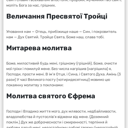
моліть Бога за нас, грішних.
Величання Пресвятої Тройці
Уповання нам — Отець, прибіжище наше — Син, і покровитель
нам — Дух Святий. Тройце Свята, Боже наш, слава тобі.
Митарева молитва
Боже, милостивий будь мені, грішному (грішній). Боже, очисти
мої гріхи і помилуй мене. Без числа нагрішив (нагрішила) я,
Господи, прости мені. В ім’я Отця, і Сина, і Святого Духа. Амінь (3
рази) У часі Великого посту (чотиридесятниці) мовимо цю
покаянну молитву з поклонами:
Молитва святого Єфрема
Господи і Владико життя мого, дух млявости, недбайливости,
владолюбства й пустослів’я віджени від мене. (Доземний
поклін.) Дух же доброчесности і смиренності, терпіння й
любови даруй мені, недостойному рабові твоєму (недостойній