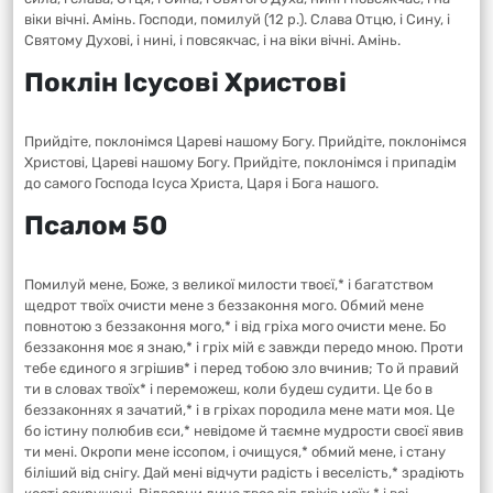
віки вічні. Амінь. Господи, помилуй (12 р.). Слава Отцю, і Сину, і
Святому Духові, i нині, і повсякчас, і на віки вічні. Амінь.
Поклін Ісусові Христові
Прийдіте, поклонімся Цареві нашому Богу. Прийдіте, поклонімся
Христові, Цареві нашому Богу. Прийдіте, поклонімся і припадім
до самого Господа Ісуса Христа, Царя і Бога нашого.
Псалом 50
Помилуй мене, Боже, з великої милости твоєї,* і багатством
щедрот твоїх очисти мене з беззаконня мого. Обмий мене
повнотою з беззаконня мого,* і від гріха мого очисти мене. Бо
беззаконня моє я знаю,* і гріх мій є завжди передо мною. Проти
тебе єдиного я згрішив* і перед тобою зло вчинив; То й правий
ти в словах твоїх* і переможеш, коли будеш судити. Це бо в
беззаконнях я зачатий,* і в гріхах породила мене мати моя. Це
бо істину полюбив єси,* невідоме й таємне мудрости своєї явив
ти мені. Окропи мене іссопом, і очищуся,* обмий мене, і стану
біліший від снігу. Дай мені відчути радість і веселість,* зрадіють