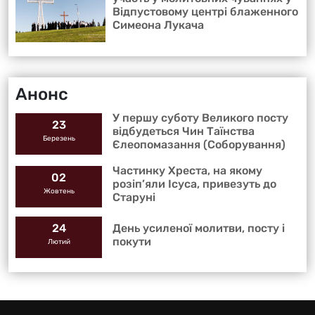
Відпустовому центрі блаженного
Симеона Лукача
Анонс
У першу суботу Великого посту
23
відбудеться Чин Таїнства
Березень
Єлеопомазання (Соборування)
Частинку Хреста, на якому
02
розіп’яли Ісуса, привезуть до
Жовтень
Старуні
День усиленої молитви, посту і
24
покути
Лютий