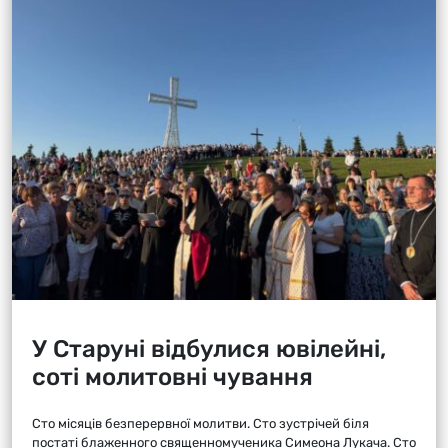
У Старуні відбулися ювілейні,
соті молитовні чування
Сто місяців безперервної молитви. Сто зустрічей біля
постаті блаженного священномученика Симеона Лукача. Сто