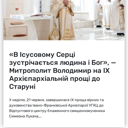
«В Ісусовому Серці
зустрічається людина і Бог», —
Митрополит Володимир на ІХ
Архієпархіальній прощі до
Старуні
У неділю, 21 червня, завершилася ІХ проща вірних та
духовенства Івано-Франківської Архієпархії УГКЦ до
Відпустового центру блаженного священномученика
Симеона Лукача,...