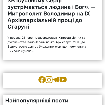
«В Ісусовому Серці
зустрічається людина і Бог», —
Митрополит Володимир на ІХ
Архієпархіальній прощі до
Старуні
У неділю, 21 червня, завершилася ІХ проща вірних та
духовенства Івано-Франківської Архієпархії УГКЦ до
Відпустового центру блаженного священномученика
Симеона Лукача,...
Найпопулярніші пости