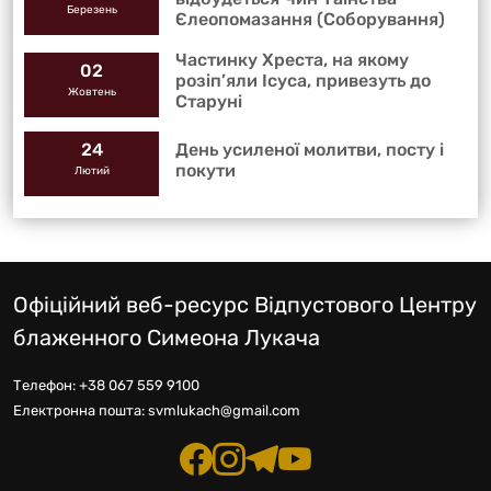
Березень
Єлеопомазання (Соборування)
Частинку Хреста, на якому
02
розіп’яли Ісуса, привезуть до
Жовтень
Старуні
День усиленої молитви, посту і
24
покути
Лютий
Офіційний веб-ресурс Відпустового Центру
блаженного Симеона Лукача
Телефон:
+38 067 559 9100
Електронна пошта:
svmlukach@gmail.com