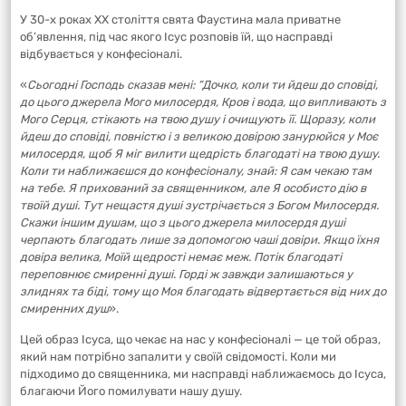
У 30-х роках ХХ століття свята Фаустина мала приватне
об’явлення, під час якого Ісус розповів їй, що насправді
відбувається у конфесіоналі.
«
Сьогодні Господь сказав мені: “Дочко, коли ти йдеш до сповіді,
до цього джерела Мого милосердя, Кров і вода, що випливають з
Мого Серця, стікають на твою душу і очищують її. Щоразу, коли
йдеш до сповіді, повністю і з великою довірою занурюйся у Моє
милосердя, щоб Я міг вилити щедрість благодаті на твою душу.
Коли ти наближаєшся до конфесіоналу, знай: Я сам чекаю там
на тебе. Я прихований за священником, але Я особисто дію в
твоїй душі. Тут нещастя душі зустрічається з Богом Милосердя.
Скажи іншим душам, що з цього джерела милосердя душі
черпають благодать лише за допомогою чаші довіри. Якщо їхня
довіра велика, Моїй щедрості немає меж. Потік благодаті
переповнює смиренні душі. Горді ж завжди залишаються у
злиднях та біді, тому що Моя благодать відвертається від них до
смиренних душ
».
Цей образ Ісуса, що чекає на нас у конфесіоналі — це той образ,
який нам потрібно запалити у своїй свідомості. Коли ми
підходимо до священника, ми насправді наближаємось до Ісуса,
благаючи Його помилувати нашу душу.