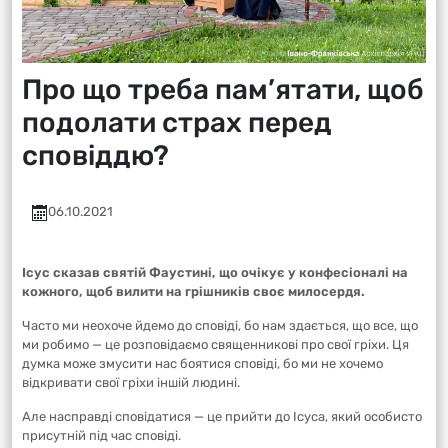
Про що треба пам’ятати, щоб
подолати страх перед
сповіддю?
06.10.2021
Ісус сказав святій Фаустині, що очікує у конфесіоналі на
кожного, щоб вилити на грішників своє милосердя.
Часто ми неохоче йдемо до сповіді, бо нам здається, що все, що
ми робимо — це розповідаємо священникові про свої гріхи. Ця
думка може змусити нас боятися сповіді, бо ми не хочемо
відкривати свої гріхи іншій людині.
Але насправді сповідатися — це прийти до Ісуса, який особисто
присутній під час сповіді.