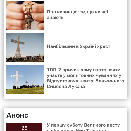
Про вервицю: те, що не всі
знають
Найбільший в Україні хрест
ТОП-7 причин чому варто взяти
участь у молитовних чуваннях у
Відпустовому центрі блаженного
Симеона Лукача
Анонс
У першу суботу Великого посту
23
відбудеться Чин Таїнства