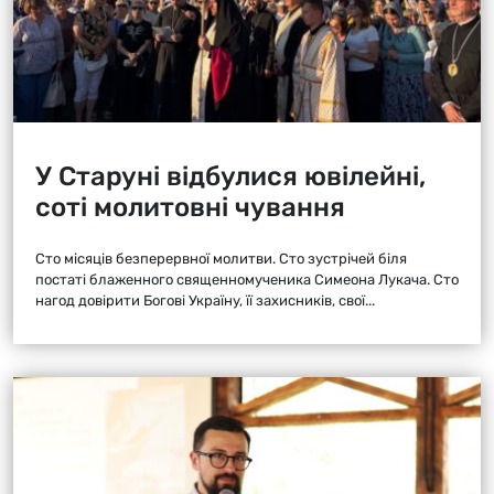
У Старуні відбулися ювілейні,
соті молитовні чування
Сто місяців безперервної молитви. Сто зустрічей біля
постаті блаженного священномученика Симеона Лукача. Сто
нагод довірити Богові Україну, її захисників, свої...