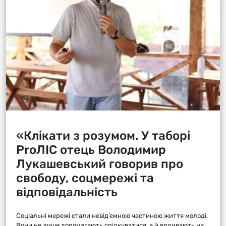
«Клікати з розумом. У таборі
ProЛІС отець Володимир
Лукашевський говорив про
свободу, соцмережі та
відповідальність
Соціальні мережі стали невід’ємною частиною життя молоді.
Вони не лише допомагають спілкуватися, а й впливають на