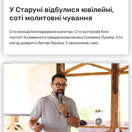
У Старуні відбулися ювілейні,
соті молитовні чування
Сто місяців безперервної молитви. Сто зустрічей біля
постаті блаженного священномученика Симеона Лукача. Сто
нагод довірити Богові Україну, її захисників, свої...