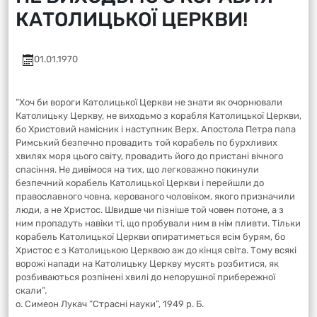
КАТОЛИЦЬКОЇ ЦЕРКВИ!
01.01.1970
“Хоч би вороги Католицької Церкви не знати як очорнювали
Католицьку Церкву, не виходьмо з корабля Католицької Церкви,
бо Христовий намісник і наступник Верх. Апостола Петра папа
Римський безпечно провадить той корабель по бурхливих
хвилях моря цього світу, провадить його до пристані вічного
спасіння. Не дивімося на тих, що легковажно покинули
безпечний корабель Католицької Церкви і перейшли до
православного човна, керованого чоловіком, якого призначили
люди, а не Христос. Швидше чи пізніше той човен потоне, а з
ним пропадуть навіки ті, що пробували ним в нім пливти. Тільки
корабель Католицької Церкви опиратиметься всім бурям, бо
Христос є з Католицькою Церквою аж до кінця світа. Тому всякі
ворожі напади на Католицьку Церкву мусять розбитися, як
розбиваються розпінені хвилі до непорушної прибережної
скали”.
о. Симеон Лукач “Страсні науки”, 1949 р. Б.