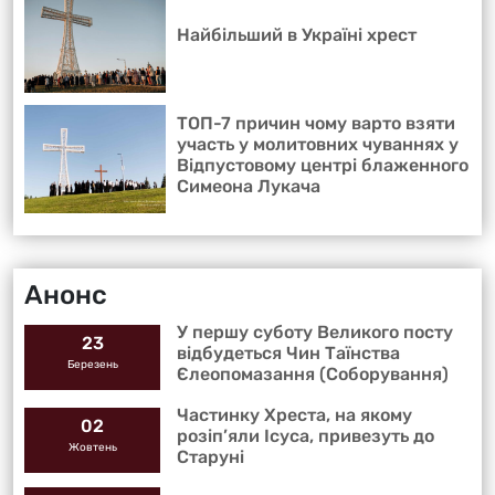
Найбільший в Україні хрест
ТОП-7 причин чому варто взяти
участь у молитовних чуваннях у
Відпустовому центрі блаженного
Симеона Лукача
Анонс
У першу суботу Великого посту
23
відбудеться Чин Таїнства
Березень
Єлеопомазання (Соборування)
Частинку Хреста, на якому
02
розіп’яли Ісуса, привезуть до
Жовтень
Старуні