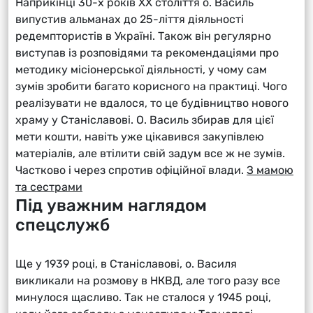
Наприкінці 30-х років ХХ століття о. Василь
випустив альманах до 25-ліття діяльності
редемптористів в Україні. Також він регулярно
виступав із розповідями та рекомендаціями про
методику місіонерської діяльності, у чому сам
зумів зробити багато корисного на практиці. Чого
реалізувати не вдалося, то це будівництво нового
храму у Станіславові. О. Василь збирав для цієї
мети кошти, навіть уже цікавився закупівлею
матеріалів, але втілити свій задум все ж не зумів.
Частково і через спротив офіційної влади.
З мамою
та сестрами
Під уважним наглядом
спецслужб
Ще у 1939 році, в Станіславові, о. Василя
викликали на розмову в НКВД, але того разу все
минулося щасливо. Так не сталося у 1945 році,