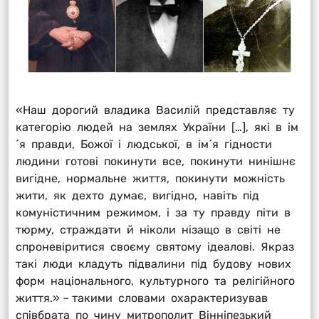
«Наш дорогий владика Василій представляє ту
категорію людей на землях України […], які в ім
´я правди, Божої і людської, в ім´я гідности
людини готові покинути все, покинути нинішнє
вигідне, нормальне життя, покинути можність
жити, як дехто думає, вигідно, навіть під
комуністичним режимом, і за ту правду піти в
тюрму, страждати й ніколи нізащо в світі не
спроневіритися своєму святому ідеалові. Якраз
такі люди кладуть підвалини під будову нових
форм національного, культурного та релігійного
життя.» – такими словами охарактеризував
співбрата по чину митрополит Вінніпезький