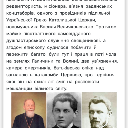
редемпториста, місіонера, в’язня радянських
концтаборів, одного з провідників підпільної
Української Греко-Католицької Церкви,
новомученика Василя Величковського. Протягом
майже півстолітнього самовідданого
душпастирського служіння священикові, а
згодом єпископу судилося побачити й
пережити багато: були тут і праця в поті чола
на землях Галичини та Волині, два ув´язнення,
камера смертників, батьківська опіка над
загнаною в катакомби Церквою, про терпіння
якої він на схилі літ зміг на розповісти
мешканцям вільного світу.