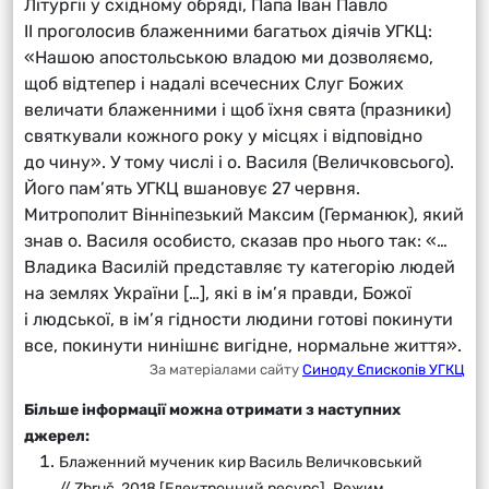
Літургії у східному обряді, Папа Іван Павло
ІІ проголосив блаженними багатьох діячів УГКЦ:
«Нашою апостольською владою ми дозволяємо,
щоб відтепер і надалі всечесних Слуг Божих
величати блаженними і щоб їхня свята (празники)
святкували кожного року у місцях і відповідно
до чину». У тому числі і о. Василя (Величковсього).
Його пам’ять УГКЦ вшановує 27 червня.
Митрополит Вінніпезький Максим (Германюк), який
знав о. Василя особисто, сказав про нього так: «…
Владика Василій представляє ту категорію людей
на землях України […], які в ім’я правди, Божої
і людської, в ім’я гідности людини готові покинути
все, покинути нинішнє вигідне, нормальне життя».
За матеріалами сайту
Синоду Єпископів УГКЦ
Більше інформації можна отримати з наступних
джерел:
Блаженний мученик кир Василь Величковський
// Zbruč, 2018 [Електронний ресурс]. Режим