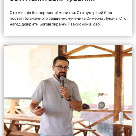
Сто місяців безперервної молитви. Сто зустрічей біля
постаті блаженного священномученика Симеона Лукача. Сто
нагод довірити Богові Україну, її захисників, свої...