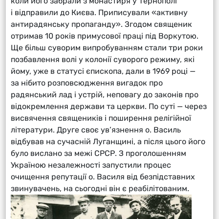
коли його забрали з монастиря у Тернополі
і відправили до Києва. Приписували «активну
антирадянську пропаганду». Згодом священик
отримав 10 років примусової праці під Воркутою.
Ще більш суворим випробуванням стали три роки
позбавлення волі у колонії суворого режиму, які
йому, уже в статусі єпископа, дали в 1969 році —
за нібито розповсюдження вигадок про
радянський лад і устрій, неповагу до законів про
відокремлення держави та церкви. По суті — через
висвячення священиків і поширення релігійної
літератури. Друге своє ув’язнення о. Василь
відбував на сучасній Луганщині, а після цього його
було вислано за межі СРСР. З проголошенням
Україною незалежності запустили процес
очищення репутації о. Василя від безпідставних
звинувачень, на сьогодні він є реабілітованим.