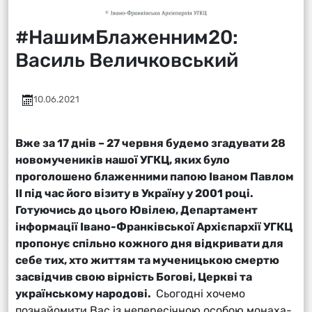
#НашимБлаженним20:
Василь Величковський
10.06.2021
Вже за 17 днів – 27 червня будемо згадувати 28
новомучеників нашої УГКЦ, яких було
проголошено блаженними папою Іваном Павлом
ІІ під час його візиту в Україну у 2001 році.
Готуючись до цього Ювілею, Департамент
інформації Івано-Франківської Архієпархії УГКЦ
пропонує спільно кожного дня відкривати для
себе тих, хто життям та мученицькою смертю
засвідчив свою вірність Богові, Церкві та
українському народові.
Сьогодні хочемо
познайомити Вас із непересічною особою монаха-