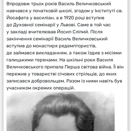
Впродовж трьох років Василь Величковський
навчався у початковій школі, згодом у Інституті св.
Йосафата у василіан, а в 1920 році вступив
до Духовної семінарії у Львові. Саме в той час
у закладі вчителював Йосип Сліпий. Після
закінчення семінарії Василь Величковський
вступив до монастиря редемптористів,
де займався викладанням, а також їздив з місіями
галицькими теренами. На шкільні роки Василя
Величковського припала Перша світова війна. Її він
пережив у товаристві січових стрільців, до яких
записався добровольцем. Разом із ними навіть був
учасником окремих операцій.