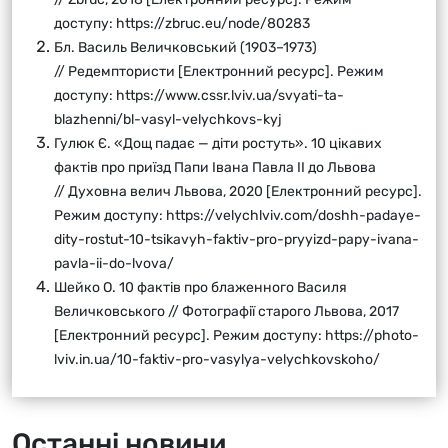
доступу:
https://zbruc.eu/node/80283
Бл. Василь Величковський (1903–1973)
// Редемптористи [Електронний ресурс]. Режим
доступу:
https://www.cssr.lviv.ua/svyati-ta-
blazhenni/bl-vasyl-velychkovs-kyj
Гулюк Є. «Дощ падає — діти ростуть». 10 цікавих
фактів про приїзд Папи Івана Павла ІІ до Львова
// Духовна велич Львова, 2020 [Електронний ресурс].
Режим доступу:
https://velychlviv.com/doshh-padaye-
dity-rostut-10-tsikavyh-faktiv-pro-pryyizd-papy-ivana-
pavla-ii-do-lvova/
Шейко О. 10 фактів про блаженного Василя
Величковського // Фотографії старого Львова, 2017
[Електронний ресурс]. Режим доступу:
https://photo-
lviv.in.ua/10-faktiv-pro-vasylya-velychkovskoho/
Останні новини