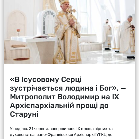
«В Ісусовому Серці
зустрічається людина і Бог», —
Митрополит Володимир на ІХ
Архієпархіальній прощі до
Старуні
У неділю, 21 червня, завершилася ІХ проща вірних та
духовенства Івано-Франківської Архієпархії УГКЦ до