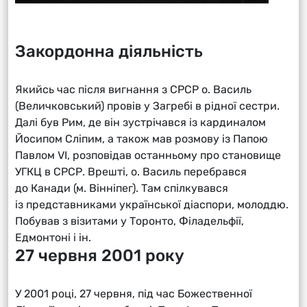
Закордонна діяльність
Якийсь час після вигнання з СРСР о. Василь
(Величковський) провів у Загребі в рідної сестри.
Далі був Рим, де він зустрічався із кардиналом
Йосипом Сліпим, а також мав розмову із Папою
Павлом VI, розповідав останньому про становище
УГКЦ в СРСР. Врешті, о. Василь перебрався
до Канади (м. Вінніпег). Там спілкувався
із представниками української діаспори, молоддю.
Побував з візитами у Торонто, Філадельфії,
Едмонтоні і ін.
27 червня 2001 року
У 2001 році, 27 червня, під час Божественної