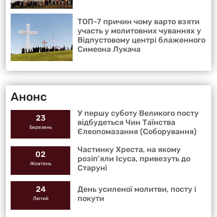
ТОП-7 причин чому варто взяти
участь у молитовних чуваннях у
Відпустовому центрі блаженного
Симеона Лукача
Анонс
У першу суботу Великого посту
23
відбудеться Чин Таїнства
Березень
Єлеопомазання (Соборування)
Частинку Хреста, на якому
02
розіп’яли Ісуса, привезуть до
Жовтень
Старуні
День усиленої молитви, посту і
24
покути
Лютий