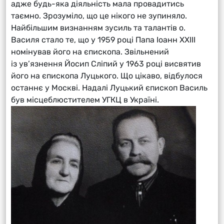
адже будь-яка діяльність мала провадитись
таємно. Зрозуміло, що це нікого не зупиняло.
Найбільшим визнанням зусиль та талантів о.
Василя стало те, що у 1959 році Папа Іоанн ХХІІІ
номінував його на єпископа. Звільнений
із ув’язнення Йосип Сліпий у 1963 році висвятив
його на єпископа Луцького. Що цікаво, відбулося
останнє у Москві. Надалі Луцький єпископ Василь
був місцеблюстителем УГКЦ в Україні.