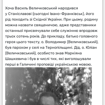
Хоча Василь Величковський народився
у Станіславові (сьогодні Івано-Франківськ), його
рід походить зі Східної України. При цьому, родину
можна назвати священичою, адже представники
останньої присвячували себе служінню впродовж
трьох сотень років. До прикладу, батько головного
героя цього тексту, о. Володимир (Величковський),
був парохом у селі на Тернопільщині. Дід, о. Юліан
(Величковський), особисто знав Маркіяна
Шашкевича і був в числі тих, які виголошували
перші в Галичині проповіді українською мовою.