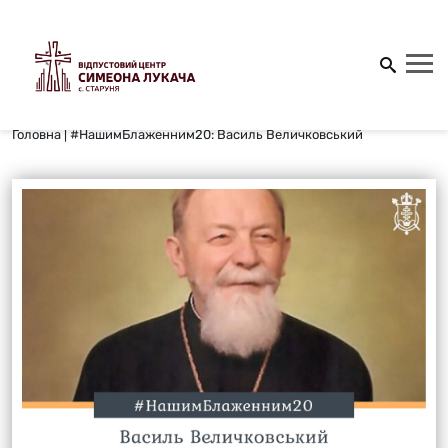
Головна
|
#НашимБлаженним20: Василь Величковський