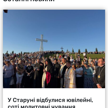
У Старуні відбулися ювілейні,
соті молитовні чування