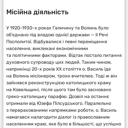
Місійна діяльність
У 1920-1930-х роках Галичину та Волинь було
об’єднано під владою однієї держави — ІІ Речі
Посполитої. Відбувалися і певні переміщення
населення, викликані економічними
та політичними факторами. Відтак постало питання
духовного супроводу цих людей. Таким чином,
наприкінці 20-х років ХХ століття о. Василь їде
на Волинь місіонером, трохи вчителює. Тоді ж він
зайнявся реконструкцією католицького храму
на Ковельщині, після цього там було засновано
греко-католицьку парафію. Дозвіл на останнє
отримали від Юзефа Пілсудського. Паралельно
з перерахованими напрямками роботи, о. Василь
намагався налагодити діалог із православним
населенням краю, яке було в більшості, що успішно