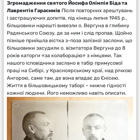
Згромадження святого Йосифа Олімпія Біда та
Лаврентія Гарасимів
Після повторних арештувань
і застрашуючих допитів, під кінець липня 1945 р.,
більшовики нарешті вивезли о. Вергуна в глибину
Радянського Союзу, де за ним і слід пропав. Щойно
пізніше прийшла вістка з-поза залізної заслони, що
більшовики засудили о. візитатора Вергуна до 8
років каторги «за колаборацію» з німцями. Так
нашого ісповідника заслано в табір примусової
праці на Сибірі, у Красноярському краї, над річкою
Ангорою, саме там, де вона впадає до Єнісею.
Життя в більшовицькому таборі – нижче гідності
кожної людини. Його неможливо навіть описати.