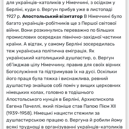
для українців-католиків у Німеччині, з осідком у
Берліні, куди о. Вергун прибув уже в листопаді
1927 р.
Апостольський візитатор
В Німеччині було
багато українців-робітників ще з Першої світової
війни. Вони розкинулись переважно по більших
промислових осередках північно-західної частини
країни. А відтак, у самому Берліні зосередилась
теж українська політична еміграція. Як
український католицький душпастир, о. Вергун
об’їжджав цілу Німеччину, правив для своїх вірних
Богослужіння та підтримував їх на дусі. Оскільки
його праця була тяжка і виснажлива, ревний
душпастир знайшов собі поміч у вищих церковних
німецьких колах, головно в тодішнього
Апостольського нунція в Берліні, Архиєпископа
Евгена Пачеллі, який пізніше став Папою Пієм ХІІ
(1939-1958). Німецькі нацисти стежили за
душпастирською працею о. Вергуна й робили йому
всякі труднощі в організуванні українців-католиків