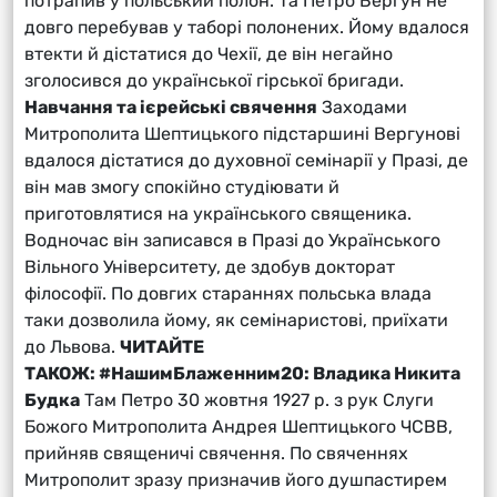
потрапив у польський полон. Та Петро Вергун не
довго перебував у таборі полонених. Йому вдалося
втекти й дістатися до Чехії, де він негайно
зголосився до української гірської бригади.
Навчання та ієрейські свячення
Заходами
Митрополита Шептицького підстаршині Вергунові
вдалося дістатися до духовної семінарії у Празі, де
він мав змогу спокійно студіювати й
приготовлятися на українського священика.
Водночас він записався в Празі до Українського
Вільного Університету, де здобув докторат
філософії. По довгих стараннях польська влада
таки дозволила йому, як семінаристові, приїхати
до Львова.
ЧИТАЙТЕ
ТАКОЖ:
#НашимБлаженним20: Владика Никита
Будка
Там Петро 30 жовтня 1927 р. з рук Слуги
Божого Митрополита Андрея Шептицького ЧСВВ,
прийняв священичі свячення. По свяченнях
Митрополит зразу призначив його душпастирем