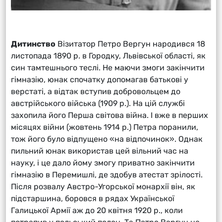
Дитинство
Візитатор Петро Вергун народився 18
листопада 1890 р. в Городку, Львівської області, як
син тамтешнього теслі. Не маючи змоги закінчити
гімназію, юнак спочатку допомагав батькові у
верстаті, а відтак вступив добровольцем до
австрійського війська (1909 р.). На цій службі
захопила його Перша світова війна. І вже в перших
місяцях війни (жовтень 1914 р.) Петра поранили,
тож його було відпущено «на відпочинок». Однак
пильний юнак використав цей вільний час на
науку, і це дало йому змогу приватно закінчити
гімназію в Перемишлі, де здобув атестат зрілості.
Після розвалу Австро-Угорської монархії він, як
підстаршина, боровся в рядах Української
Галицької Армії аж до 20 квітня 1920 р., коли