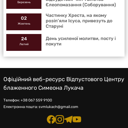
Березень
Єлеопомазання (Соборування)
Частинку Хреста, на якому
02
розіп’яли Ісуса, привезуть до
Жовтень
Старуні
День усиленої молитви, посту і
24
покути
Лютий
Офіційний веб-ресурс Відпустового Центру
блаженного Симеона Лукача
Телефон:
+38 067 559 9100
Електронна пошта:
svmlukach@gmail.com