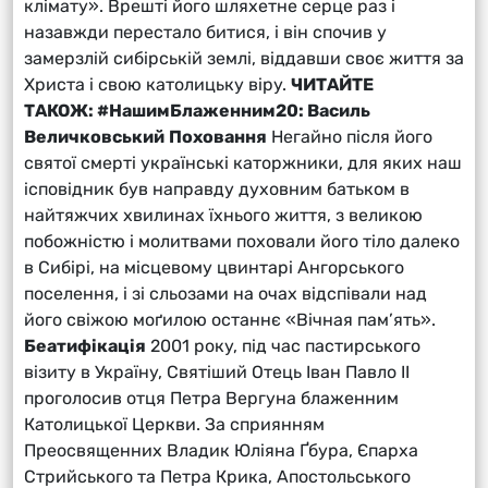
клімату». Врешті його шляхетне серце раз і
назавжди перестало битися, і він спочив у
замерзлій сибірській землі, віддавши своє життя за
Христа і свою католицьку віру.
ЧИТАЙТЕ
ТАКОЖ:
#НашимБлаженним20: Василь
Величковський
Поховання
Негайно після його
святої смерті українські каторжники, для яких наш
ісповідник був направду духовним батьком в
найтяжчих хвилинах їхнього життя, з великою
побожністю і молитвами поховали його тіло далеко
в Сибірі, на місцевому цвинтарі Ангорського
поселення, і зі сльозами на очах відспівали над
його свіжою моґилою останнє «Вічная пам’ять».
Беатифікація
2001 року, під час пастирського
візиту в Україну, Святіший Отець Іван Павло ІІ
проголосив отця Петра Вергуна блаженним
Католицької Церкви. За сприянням
Преосвященних Владик Юліяна Ґбура, Єпарха
Стрийського та Петра Крика, Апостольського