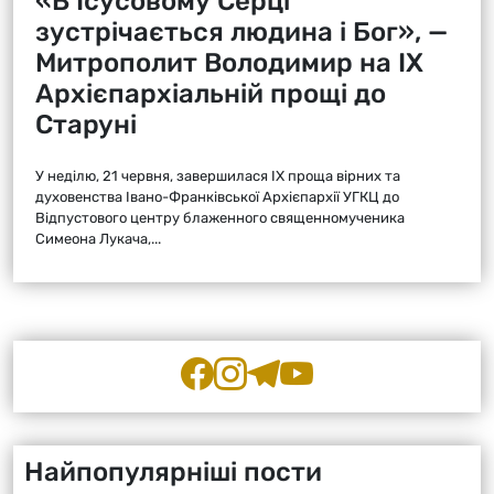
«В Ісусовому Серці
зустрічається людина і Бог», —
Митрополит Володимир на ІХ
Архієпархіальній прощі до
Старуні
У неділю, 21 червня, завершилася ІХ проща вірних та
духовенства Івано-Франківської Архієпархії УГКЦ до
Відпустового центру блаженного священномученика
Симеона Лукача,...
Найпопулярніші пости