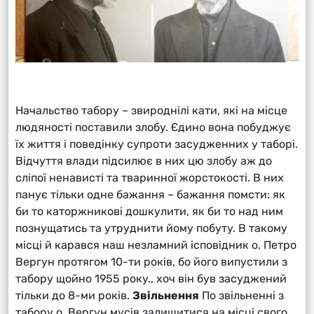
Начальство табору – звироднілі кати, які на місце
людяності поставили злобу. Єдино вона побуджує
їх життя і поведінку супроти засудженних у таборі.
Відчуття влади підсилює в них цю злобу аж до
сліпої ненависті та тваринної жорстокості. В них
панує тільки одне бажання – бажання помсти: як
би то каторжникові дошкулити, як би то над ним
познущатись та утруднити йому побуту. В такому
місці й карався наш незламний ісповідник о. Петро
Вергун протягом 10-ти років, бо його випустили з
табору щойно 1955 року., хоч він був засуджений
тільки до 8-ми років.
Звільнення
По звільненні з
табору о. Вергун мусів залишитися на місці свого