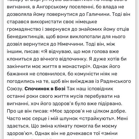
вигнання, в Ангорському поселенні, бо влада не
дозволяла йому повернутися до Галичини. Тоді він
старався використати своє німецьке
громадянство і звернувся до знайомих йому отців
Бенедиктинців, щоб вони виклопотали для нього
дозвіл вернутися до Німеччини. Тоді він, між
іншим, писав: «Я відчуваю, що моя голова вже
клониться до вічного відпочинку. Я дуже хотів би
закінчити моє життя в монастирі». Однак його
бажання не сповнилося, бо комуністи ніяк не
погодились на те, щоб він виїжджав із Радянського
Союзу.
Спочинок в Бозі
Так наш ісповідник
останні роки свого життя мусів перебувати на
вигнанні, хоч його здоров’я було вже підірвано.
Про це він писав: «Моє здоров’я не цілком добре.
Часто моє серце і мій шлунок «страйкують». Мені
здається, Що зміна клімату помогла би моєму
здоров’ю». Однак він не дочекався тої «зміни