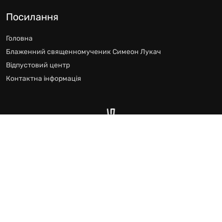
Посилання
Головна
Блаженний священномученик Симеон Лукач
Відпустовий центр
Контактна інформація
Відпустового Центру блаженного Симеона Лукача
Всі права захищено © 2024