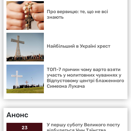
Про вервицю: те, що не всі
знають
Найбільший в Україні хрест
ТОП-7 причин чому варто взяти
участь у молитовних чуваннях у
Відпустовому центрі блаженного
Симеона Лукача
Анонс
У першу суботу Великого посту
23
відбудеться Чин Таїнства