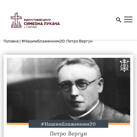
Головна
|
#НашимБлаженним20: Петро Вергун