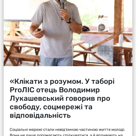
«Клікати з розумом. У таборі
ProЛІС отець Володимир
Лукашевський говорив про
свободу, соцмережі та
відповідальність
Соціальні мережі стали невід’ємною частиною життя молоді.
Вони не лише допомагають спілкуватися, а й впливають на