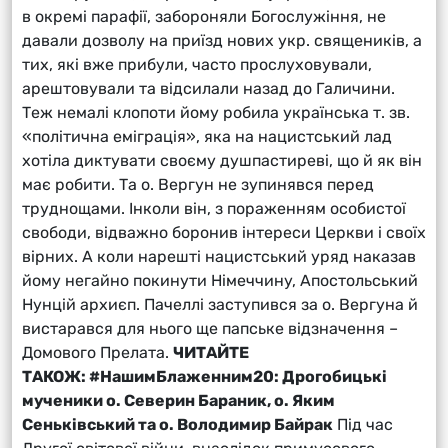
в окремі парафії, забороняли Богослужіння, не
давали дозволу на приїзд нових укр. священиків, а
тих, які вже прибули, часто прослуховували,
арештовували та відсилали назад до Галичини.
Теж немалі клопоти йому робила українська т. зв.
«політична еміграція», яка на нацистський лад
хотіла диктувати своєму душпастиреві, що й як він
має робити. Та о. Вергун не зупинявся перед
труднощами. Інколи він, з пораженням особистої
свободи, відважно боронив інтереси Церкви і своїх
вірних. А коли нарешті нацистський уряд наказав
йому негайно покинути Німеччину, Апостольський
Нунцій архиєп. Пачеллі заступився за о. Вергуна й
вистарався для нього ще папське відзначення –
Домового Прелата.
ЧИТАЙТЕ
ТАКОЖ:
#НашимБлаженним20: Дрогобицькі
мученики о. Северин Бараник, о. Яким
Сеньківський та о. Володимир Байрак
Під час