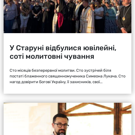
У Старуні відбулися ювілейні,
соті молитовні чування
Сто місяців безперервної молитви. Сто зустрічей біля
постаті блаженного священномученика Симеона Лукача. Сто
нагод довірити Богові Україну, її захисників, свої...