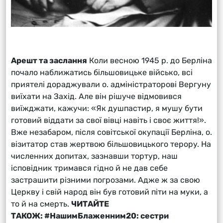
Арешт та заслання
Коли весною 1945 р. до Берліна
почало наближатись більшовицьке військо, всі
приятелі дораджували о. адміністраторові Вергуну
виїхати на Захід. Але він рішуче відмовився
виїжджати, кажучи: «Як душпастир, я мушу бути
готовий віддати за свої вівці навіть і своє життя!».
Вже незабаром, після совітської окупації Берліна, о.
візитатор став жертвою більшовицького терору. На
численних допитах, зазнавши тортур, наш
ісповідник тримався гідно й не дав себе
застрашити різними погрозами. Адже ж за свою
Церкву і свій народ він був готовий піти на муки, а
то й на смерть.
ЧИТАЙТЕ
ТАКОЖ:
#НашимБлаженним20: сестри