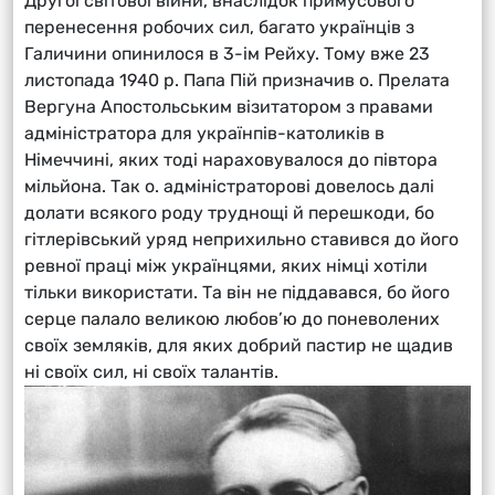
Другої світової війни, внаслідок примусового
перенесення робочих сил, багато українців з
Галичини опинилося в 3-ім Рейху. Тому вже 23
листопада 1940 р. Папа Пій призначив о. Прелата
Вергуна Апостольським візитатором з правами
адміністратора для українпів-католиків в
Німеччині, яких тоді нараховувалося до півтора
мільйона. Так о. адміністраторові довелось далі
долати всякого роду труднощі й перешкоди, бо
гітлерівський уряд неприхильно ставився до його
ревної праці між українцями, яких німці хотіли
тільки використати. Та він не піддавався, бо його
серце палало великою любов’ю до поневолених
своїх земляків, для яких добрий пастир не щадив
ні своїх сил, ні своїх талантів.