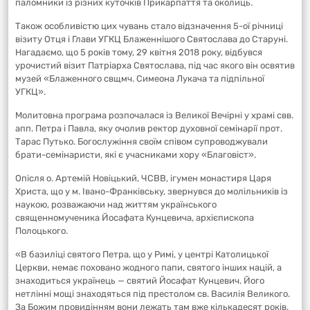
паломники із різних куточків Прикарпаття та околиць.
Також особливістю цих чувань стало відзначення 5-ої річниці
візиту Отця і Глави УГКЦ Блаженнішого Святослава до Старуні.
Нагадаємо, що 5 років тому, 29 квітня 2018 року, відбувся
урочистий візит Патріарха Святослава, під час якого він освятив
музей «Блаженного свщмч. Симеона Лукача та підпільної
УГКЦ».
Молитовна програма розпочалася із Великої Вечірні у храмі свв.
апп. Петра і Павла, яку очолив ректор духовної семінарії прот.
Тарас Путько. Богослужіння своїм співом супроводжували
брати-семінаристи, які є учасниками хору «Благовіст».
Опісля о. Артемій Новіцький, ЧСВВ, ігумен монастиря Царя
Христа, що у м. Івано-Франківську, звернувся до молільників із
наукою, розважаючи над життям українського
священномученика Йосафата Кунцевича, архієпископа
Полоцького.
«В базиліці святого Петра, що у Римі, у центрі Католицької
Церкви, немає поховано жодного папи, святого інших націй, а
знаходиться українець — святий Йосафат Кунцевич. Його
нетлінні мощі знаходяться під престолом св. Василія Великого.
За Божим провидінням вони лежать там вже кількадесят років.