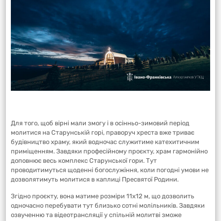
Для того, щоб вірні мали змогу і в осінньо-зимовий період
молитися на Старунській горі, праворуч хреста вже триває
будівництво храму, який водночас служитиме катехитичним
приміщенням. Завдяки професійному проєкту, храм гармонійно
доповнює весь комплекс Старунської гори. Тут
проводитимуться щоденні богослужіння, коли погодні умови не
дозволятимуть молитися в каплиці Пресвятої Родини.
Згідно проєкту, вона матиме розміри 11х12 м, що дозволить
одночасно перебувати тут близько сотні молільників. Завдяки
озвученню та відеотрансляції у спільній молитві зможе