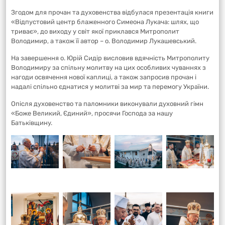
Згодом для прочан та духовенства відбулася презентація книги
«Відпустовий центр блаженного Симеона Лукача: шлях, що
триває», до виходу у світ якої приклався Митрополит
Володимир, а також її автор – о. Володимир Лукашевський.
На завершення о. Юрій Сидір висловив вдячність Митрополиту
Володимиру за спільну молитву на цих особливих чуваннях з
нагоди освячення нової каплиці, а також запросив прочан і
надалі спільно єднатися у молитві за мир та перемогу України.
Опісля духовенство та паломники виконували духовний гімн
«Боже Великий, Єдиний», просячи Господа за нашу
Батьківщину.