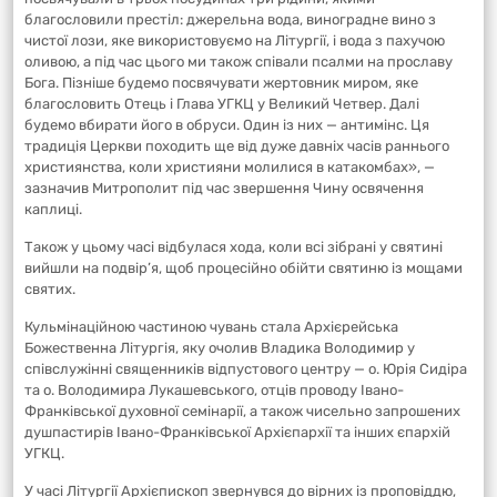
благословили престіл: джерельна вода, виноградне вино з
чистої лози, яке використовуємо на Літургії, і вода з пахучою
оливою, а під час цього ми також співали псалми на прославу
Бога. Пізніше будемо посвячувати жертовник миром, яке
благословить Отець і Глава УГКЦ у Великий Четвер. Далі
будемо вбирати його в обруси. Один із них — антимінс. Ця
традиція Церкви походить ще від дуже давніх часів раннього
християнства, коли християни молилися в катакомбах», —
зазначив Митрополит під час звершення Чину освячення
каплиці.
Також у цьому часі відбулася хода, коли всі зібрані у святині
вийшли на подвір’я, щоб процесійно обійти святиню із мощами
святих.
Кульмінаційною частиною чувань стала Архієрейська
Божественна Літургія, яку очолив Владика Володимир у
співслужінні священників відпустового центру — о. Юрія Сидіра
та о. Володимира Лукашевського, отців проводу Івано-
Франківської духовної семінарії, а також чисельно запрошених
душпастирів Івано-Франківської Архієпархії та інших єпархій
УГКЦ.
У часі Літургії Архієпископ звернувся до вірних із проповіддю,