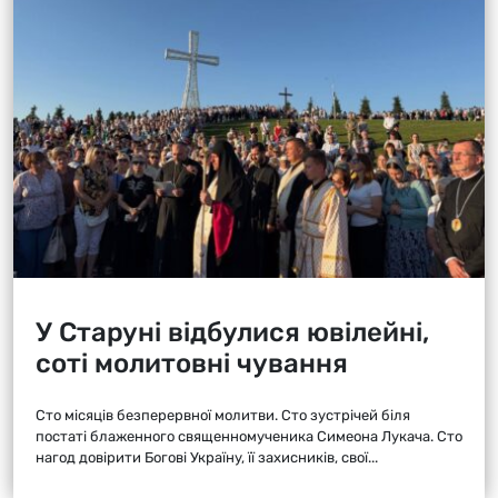
У Старуні відбулися ювілейні,
соті молитовні чування
Сто місяців безперервної молитви. Сто зустрічей біля
постаті блаженного священномученика Симеона Лукача. Сто
нагод довірити Богові Україну, її захисників, свої...