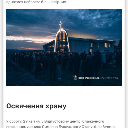
єднатися набагато більше вірних.
Освячення храму
У суботу, 29 квітня, у Відпустовому центрі блаженного
священномученика Симеона Лукача, що у Старуні, відбулися