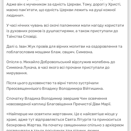
Адже він є мучеником за єдність Церкви. Тому, дорогі у Христі,
маємо пам’ятати, що єдність Церкви лежить на душі кожної
людини».
У часі нічних чувань всі охочі паломники мали нагоду користати
із духовних розмов із душпастирями, а також приступали до
Таїнства Сповіді.
Далі о. Іван Жук провів для вірних молитви на оздоровлення та
поблагословив мощами блаж. свщмч. Симеона.
Опісля о. Михайло Добровольський відслужив молебень до
Симеона Лукача, в часі якого всі прочани приступали до
мирування.
Після цього духовенство та вірні тепло зустрічали
Преосвященнішого Владику Володимира Війтишина.
Спочатку Владика Володимир звершив Чин освячення
новозведеної каплиці Благовіщення Пречистої Діви Марії.
«Найперше ми освятили жертовник. Це є найсвятіше місце у
храмі, адже тут відправляється Свята Літургія та приноситься
безкровна Жертва. На початку священники спільно з архієреєм
посвячували в трьох посудинах три рідини, якими