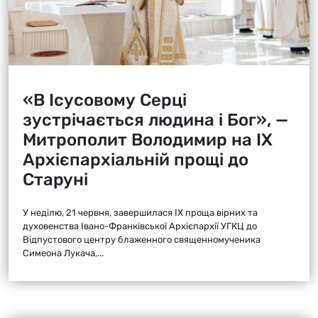
«В Ісусовому Серці
зустрічається людина і Бог», —
Митрополит Володимир на ІХ
Архієпархіальній прощі до
Старуні
У неділю, 21 червня, завершилася ІХ проща вірних та
духовенства Івано-Франківської Архієпархії УГКЦ до
Відпустового центру блаженного священномученика
Симеона Лукача,...