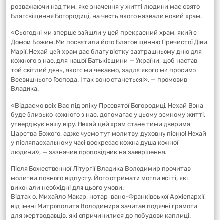
розважаючи над тим, яке значення у житті людини має свято
Благовіщення Богородиці, на честь якого назвали новий храм.
«Сьогодні ми вперше зайшли у цей прекрасний храм, який є
Домом Божим. Ми посвятили його Благовіщенню Пречистої Діви
Марії. Нехай цей храм дає благу вістку завтрашньому дню для
кожного з нас, для нашої Батьківщини — України, щоб настав
той світлий день, якого ми чекаємо, задля якого ми просимо
Всевишнього Господа. І так воно станеться!», — промовив
Владика.
«Віддаємо всіх Вас під опіку Пресвятої Богородиці. Нехай Вона
буде близько кожного з нас, допомагає у цьому земному житті,
утверджує нашу віру. Нехай цей храм стане тими дверима
Царства Божого, адже чуємо тут молитву, духовну пісню! Нехай
у післяпасхальному часі воскресає кожна душа кожної
людини», — зазначив проповідник на завершення.
Після Божественної Літургії Владика Володимир прочитав
молитви повного відпусту. Його отримати могли всі ті, які
виконали необхідні для цього умови.
Відтак о. Михайло Макар, нотар Івано-Франківської Архієпархії,
від імені Митрополита Володимира зачитав подячні грамоти
для жертводавців, які спричинилися до побудови каплиці.