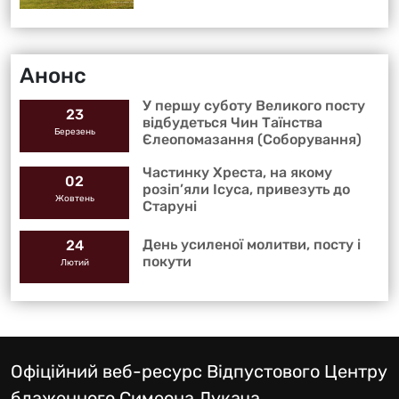
Анонс
У першу суботу Великого посту
23
відбудеться Чин Таїнства
Березень
Єлеопомазання (Соборування)
Частинку Хреста, на якому
02
розіп’яли Ісуса, привезуть до
Жовтень
Старуні
День усиленої молитви, посту і
24
покути
Лютий
Офіційний веб-ресурс Відпустового Центру
блаженного Симеона Лукача