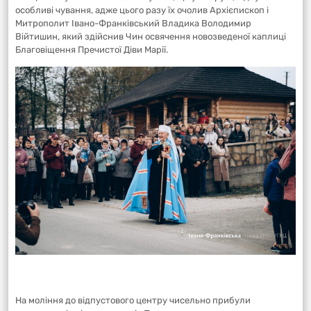
особливі чування, адже цього разу їх очолив Архієпископ і
Митрополит Івано-Франківський Владика Володимир
Війтишин, який здійснив Чин освячення новозведеної каплиці
Благовіщення Пречистої Діви Марії.
На моління до відпустового центру чисельно прибули