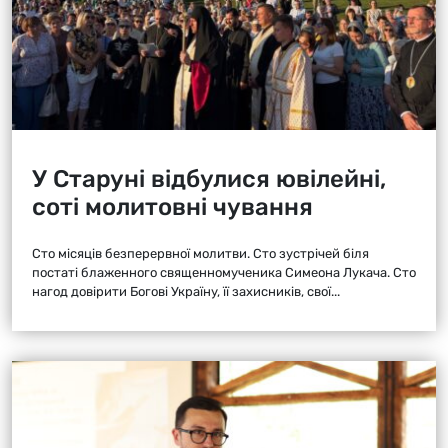
У Старуні відбулися ювілейні,
соті молитовні чування
Сто місяців безперервної молитви. Сто зустрічей біля
постаті блаженного священномученика Симеона Лукача. Сто
нагод довірити Богові Україну, її захисників, свої...