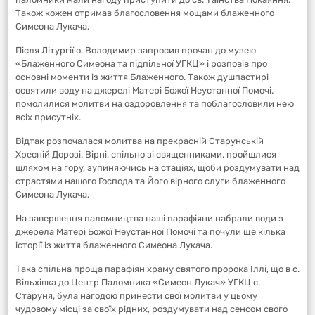
Також кожен отримав благословення мощами блаженного
Симеона Лукача.
Після Літургії о. Володимир запросив прочан до музею
«Блаженного Симеона та підпільної УГКЦ» і розповів про
основні моменти із життя Блаженного. Також душпастирі
освятили воду на джерелі Матері Божої Неустанної Помочі.
помолилися молитви на оздоровлення та поблагословили нею
всіх присутніх.
Відтак розпочалася молитва на прекрасній Старунській
Хресній Дорозі. Вірні, спільно зі священниками, пройшлися
шляхом на гору, зупиняючись на стаціях, щоби роздумувати над
страстями нашого Господа та Його вірного слуги блаженного
Симеона Лукача.
На завершення паломництва наші парафіяни набрали води з
джерела Матері Божої Неустанної Помочі та почули ще кілька
історії із життя блаженного Симеона Лукача.
Така спільна проща парафіян храму святого пророка Іллі, що в с.
Вільхівка до Центр Паломника «Симеон Лукач» УГКЦ с.
Старуня, була нагодою принести свої молитви у цьому
чудовому місці за своїх рідних, роздумувати над сенсом свого