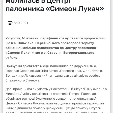
молилась в Центрі
паломника «Симеон Лукач»
18.10.2021
У суботу, 16 жовтня, парафіяни храму святого пророка Іллі,
що в с. Вільхівка, Перегінського протопресвітеріату,
здійснили спільне паломництво до Центру паломника
«Симеон Лукач», що в с. Старуня, Богородчанського
району.
Прибувши до святого місця, паломників, за дорученням о.
Ярослав Середюк, адміністратор місцевого храму, привітав о.
Володимир Лукашевський та подякував за цікавість особою
блаженного Симеона.
Далі прочани взяли участь у Божественній Літургії, яку очолив о.
Михайло Луців у храмі святих апостолів Петра і Павла, де
зберігаються мощі блаженного священномученика нашої
Церкви Симеона Лукача, який народився, пройшов тернистий
шлях підпілля та помер у цьому селі. Тут, до початку Літургії,
паломники мали нагоду приступити до св. Таїнства Покаяння.