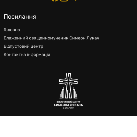
Посилання
Головна
Блаженний священномученик Симеон Лукач
Відпустовий центр
Контактна інформація
Відпустового Центру блаженного Симеона Лукача