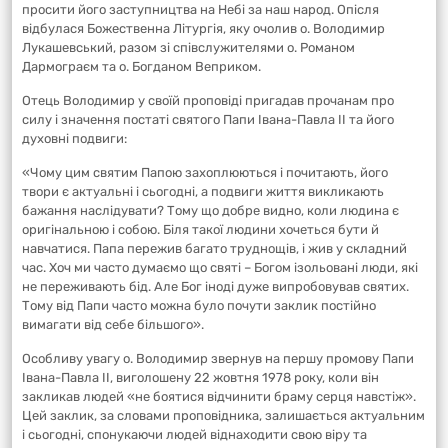
просити його заступництва на Небі за наш народ. Опісля
відбулася Божественна Літургія, яку очолив о. Володимир
Лукашевський, разом зі співслужителями о. Романом
Дармограєм та о. Богданом Веприком.
Отець Володимир у своїй проповіді пригадав прочанам про
силу і значення постаті святого Папи Івана-Павла II та його
духовні подвиги:
«Чому цим святим Папою захоплюються і почитають, його
твори є актуальні і сьогодні, а подвиги життя викликають
бажання наслідувати? Тому що добре видно, коли людина є
оригінальною і собою. Біля такої людини хочеться бути й
навчатися. Папа пережив багато труднощів, і жив у складний
час. Хоч ми часто думаємо що святі – Богом ізольовані люди, які
не переживають бід. Але Бог іноді дуже випробовував святих.
Тому від Папи часто можна було почути заклик постійно
вимагати від себе більшого».
Особливу увагу о. Володимир звернув на першу промову Папи
Івана-Павла ІІ, виголошену 22 жовтня 1978 року, коли він
закликав людей «не боятися відчинити браму серця навстіж».
Цей заклик, за словами проповідника, залишається актуальним
і сьогодні, спонукаючи людей віднаходити свою віру та