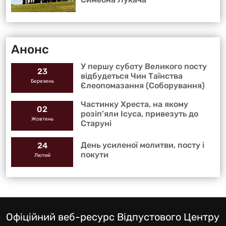
Анонс
У першу суботу Великого посту
23
відбудеться Чин Таїнства
Березень
Єлеопомазання (Соборування)
Частинку Хреста, на якому
02
розіп’яли Ісуса, привезуть до
Жовтень
Старуні
День усиленої молитви, посту і
24
покути
Лютий
Офіційний веб-ресурс Відпустового Центру