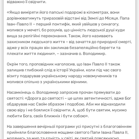
відважно її свідчити.
«Якщо виміряти його папські подорожі в кілометрах, вони
дорівнюватимуть триразовій відстані від Землі до Місяця. Папа
Іван-Павло ІІ – перший понтифік, який увійшов у синагогу,
молився у мечеті, бо розумів, що цінність людської душі куди
вища за релігійні переконання. Також, його називають
захисником людського життя – від зачаття до природної смерті,
адже у всіх працях він закликав безапеляційно берегти та
плекати життя людини», – зазначив о. Володимир.
Окрім того, проповідник наголосив, що Іван Павло II також
залишив глибокий слід в історії України, коли під час свого
візиту подарував українському народу новомучеників та
молився спільно з українськими вірними.
Насамкінець о. Володимир запросив прочан прямувати до
святості: «Дорога до святості – це шлях автентичності, адже Бог
обдарував нас Своїм образом і подобою. Аби ми віднаходили
свою віру і не боялися її свідчити. А, щоб бути святим, мусимо
любити Бога, своїх ближніх і бути собою».
На завершення вечірньої програми усі присутні з благоговінням
прийняли благословення мощами святого Папи Івана Павла II,
молячись за мир та єдність у світі, як святий повсякчасно