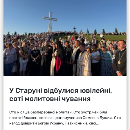
У Старуні відбулися ювілейні,
соті молитовні чування
Сто місяців безперервної молитви. Сто зустрічей біля
постаті блаженного священномученика Симеона Лукача. Сто
нагод довірити Богові Україну, її захисників, свої...