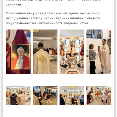
закликав.
Молитовний вечір став для вірних ще одним закликом до
наслідування святих у малих і великих вчинках любові та
поціновуванні своєї автентичності, твореної Богом.