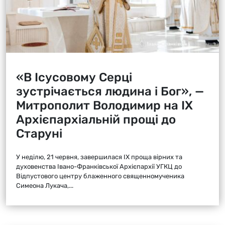
«В Ісусовому Серці
зустрічається людина і Бог», —
Митрополит Володимир на ІХ
Архієпархіальній прощі до
Старуні
У неділю, 21 червня, завершилася ІХ проща вірних та
духовенства Івано-Франківської Архієпархії УГКЦ до
Відпустового центру блаженного священномученика
Симеона Лукача,...