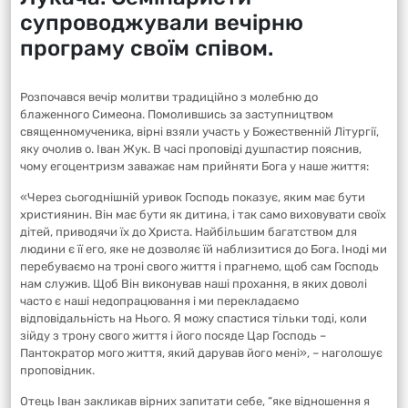
супроводжували вечірню
програму своїм співом.
Розпочався вечір молитви традиційно з молебню до
блаженного Симеона. Помолившись за заступництвом
священномученика, вірні взяли участь у Божественній Літургії,
яку очолив о. Іван Жук. В часі проповіді душпастир пояснив,
чому егоцентризм заважає нам прийняти Бога у наше життя:
«Через сьогоднішній уривок Господь показує, яким має бути
християнин. Він має бути як дитина, і так само виховувати своїх
дітей, приводячи їх до Христа. Найбільшим багатством для
людини є її его, яке не дозволяє їй наблизитися до Бога. Іноді ми
перебуваємо на троні свого життя і прагнемо, щоб сам Господь
нам служив. Щоб Він виконував наші прохання, в яких доволі
часто є наші недопрацювання і ми перекладаємо
відповідальність на Нього. Я можу спастися тільки тоді, коли
зійду з трону свого життя і його посяде Цар Господь –
Пантократор мого життя, який дарував його мені», – наголошує
проповідник.
Отець Іван закликав вірних запитати себе, “яке відношення я