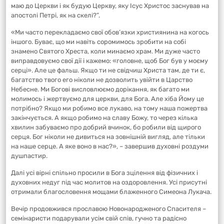
маю до Церкви і як будую Церкву, яку Ісус Христос заснував на
апостолі Петрі, як на скелі?”.
«Ми часто перекладаємо свої обов’язки християнина на когось
іншого. Буває, що ми навіть соромимось зробити на собі
знамено Святого Хреста, коли минаємо храм. Ми дуже часто
виправдовуємо свої дії і кажемо: «головне, щоб Бог був у моєму
серці». Але це фальш. Якщо ти не свідчиш Христа там, де ти є,
багатство твого его ніколи не дозволить увійти в Царство
Небесне. Ми Богові висловлюємо дорікання, як багато ми
молимось і жертвуємо для церкви, для Бога. Але хіба Йому це
потрібно? Якщо ми робимо все лукаво, на тому наша пожертва
закінчується. А якщо робимо на славу Божу, то через кілька
хвилин забуваємо про добрий вчинок, бо робили від щирого
серця. Бог ніколи не дивиться на зовнішній вигляд, але тільки
на наше серце. А яке воно в нас?», – завершив духовні роздуми
душпастир.
Далі усі вірні спільно просили в Бога зцілення від фізичних і
духовних недуг під час молитов на оздоровлення. Усі присутні
отримали благословення мощами блаженного Симеона Лукача.
Вечір продовжився прославою Новонародженого Спасителя –
семінаристи подарували усім свій спів, гучно та радісно