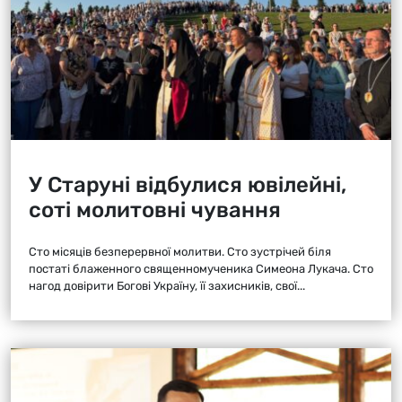
У Старуні відбулися ювілейні,
соті молитовні чування
Сто місяців безперервної молитви. Сто зустрічей біля
постаті блаженного священномученика Симеона Лукача. Сто
нагод довірити Богові Україну, її захисників, свої...