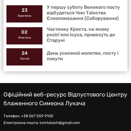
У першу суботу Великого посту
23
відбудеться Чин Таїнства
Березень
Єлеопомазання (Соборування)
Частинку Хреста, на якому
02
розіп’яли Ісуса, привезуть до
Жовтень
Старуні
День усиленої молитви, посту і
24
покути
Лютий
Офіційний веб-ресурс Відпустового Центру
блаженного Симеона Лукача
Телефон:
+38 067 559 9100
Електронна пошта:
svmlukach@gmail.com