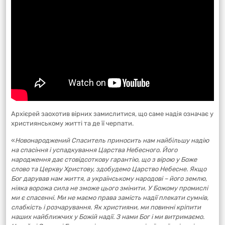
Архієрей заохотив вірних замислитися, що саме надія означає у
християнському житті та де її черпати.
«
Новонароджений Спаситель приносить нам найбільшу надію
на спасіння і успадкування Царства Небесного. Його
народження дає стовідсоткову гарантію, що з вірою у Боже
слово та Церкву Христову, здобудемо Царство Небесне. Якщо
Бог дарував нам життя, а українському народові – його землю,
ніяка ворожа сила не зможе цього змінити. У Божому промислі
ми є спасенні. Ми не маємо права замість надії плекати сумнів,
слабкість і розчарування. Як християни, ми повинні кріпити
наших найближчих у Божій надії. З нами Бог і ми витримаємо.