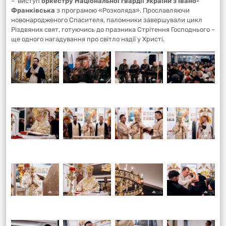
– виступ
оркестру Національної гвардії України з Івано-
Франківська
з програмою «Розколяда». Прославляючи
новонародженого Спасителя, паломники завершували цикл
Різдвяних свят, готуючись до празника Стрітення Господнього –
ще одного нагадування про світло надії у Христі.