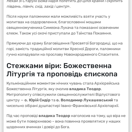
Нехай зі Старуні Божа надія полетить до цілої країни і скріпить
південь, північ, схід, захід і центр
».
Після науки паломники мали можливість взяти участь у
молитвах на оздоровлення, благословенні мощами
священномученика Симеона Лукача та помазанні освяченим
єлеєм. Також усі охочі приступали до Таїнства Покаяння.
Прямуючи до храму Благовіщення Пресвятої Богородиці, що на
горі, замість традиційної молитви Хресної Дороги, паломники
гучно колядували на прославу Новонародженого Спасителя.
Стежками віри: Божественна
Літургія та проповідь єпископа
Кульмінаційним моментом нічних чувань стала Архієрейська
Божественна Літургія, яку очолив
владика Теодор
.
Митрополиту співслужили священнослужителі Відпустового
центру —
о. Юрій Сидір
та
о. Володимир Лукашевський
та
чисельно зібрані душпастирі Івано-Франківської Архієпархії.
Під час проповіді
владика Теодор
наголосив на тому, що віра не
може бути поверхневою – вона повинна проявлятися у наших
щоденних вчинках і довірі до Бога.