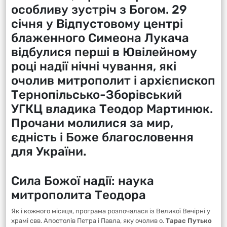
особливу зустріч з Богом. 29
січня у Відпустовому центрі
блаженного Симеона Лукача
відбулися перші в Ювілейному
році надії нічні чування, які
очолив митрополит і архієпископ
Тернопільсько-Зборівський
УГКЦ владика Теодор Мартинюк.
Прочани молилися за мир,
єдність і Боже благословення
для України.
Сила Божої надії: наука
митрополита Теодора
Як і кожного місяця, програма розпочалася із Великої Вечірні у
храмі свв. Апостолів Петра і Павла, яку очолив о.
Тарас Путько