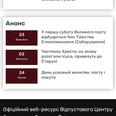
Анонс
У першу суботу Великого посту
23
відбудеться Чин Таїнства
Березень
Єлеопомазання (Соборування)
Частинку Хреста, на якому
02
розіп’яли Ісуса, привезуть до
Жовтень
Старуні
День усиленої молитви, посту і
24
покути
Лютий
Офіційний веб-ресурс Відпустового Центру