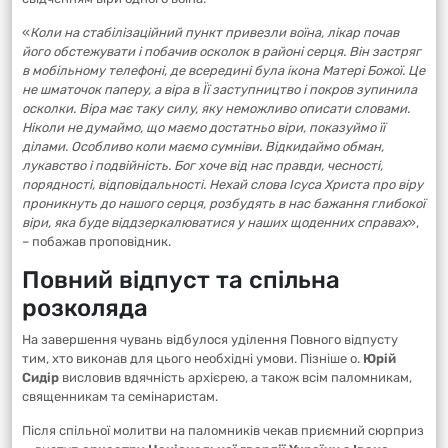
«
Коли на стабілізаційний пункт привезли воїна, лікар почав
його обстежувати і побачив осколок в районі серця. Він застряг
в мобільному телефоні, де всередині була ікона Матері Божої. Це
не шматочок паперу, а віра в Її заступництво і покров зупинила
осколки. Віра має таку силу, яку неможливо описати словами.
Ніколи не думаймо, що маємо достатньо віри, показуймо її
ділами. Особливо коли маємо сумніви. Відкидаймо обман,
лукавство і подвійність. Бог хоче від нас правди, чесності,
порядності, відповідальності. Нехай слова Ісуса Христа про віру
проникнуть до нашого серця, розбудять в нас бажання глибокої
віри, яка буде віддзеркалюватися у наших щоденних справах
»,
– побажав проповідник.
Повний відпуст та спільна
розколяда
На завершення чувань відбулося уділення Повного відпусту
тим, хто виконав для цього необхідні умови. Пізніше о.
Юрій
Сидір
висловив вдячність архієрею, а також всім паломникам,
священникам та семінаристам.
Після спільної молитви на паломників чекав приємний сюрприз