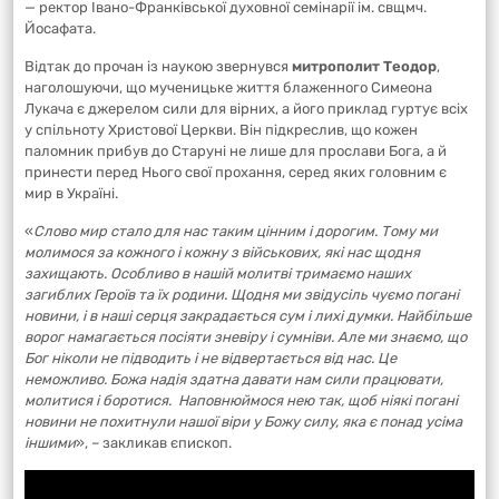
— ректор Івано-Франківської духовної семінарії ім. свщмч.
Йосафата.
Відтак до прочан із наукою звернувся
митрополит Теодор
,
наголошуючи, що мученицьке життя блаженного Симеона
Лукача є джерелом сили для вірних, а його приклад гуртує всіх
у спільноту Христової Церкви. Він підкреслив, що кожен
паломник прибув до Старуні не лише для прослави Бога, а й
принести перед Нього свої прохання, серед яких головним є
мир в Україні.
«
Слово мир стало для нас таким цінним і дорогим. Тому ми
молимося за кожного і кожну з військових, які нас щодня
захищають. Особливо в нашій молитві тримаємо наших
загиблих Героїв та їх родини. Щодня ми звідусіль чуємо погані
новини, і в наші серця закрадається сум і лихі думки. Найбільше
ворог намагається посіяти зневіру і сумніви. Але ми знаємо, що
Бог ніколи не підводить і не відвертається від нас. Це
неможливо. Божа надія здатна давати нам сили працювати,
молитися і боротися. Наповнюймося нею так, щоб ніякі погані
новини не похитнули нашої віри у Божу силу, яка є понад усіма
іншими
», – закликав єпископ.