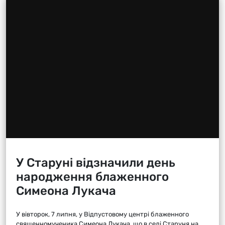
У Старуні відзначили день
народження блаженного
Симеона Лукача
У вівторок, 7 липня, у Відпустовому центрі блаженного
священномученика Симеона Лукача, що в селі Старуня на