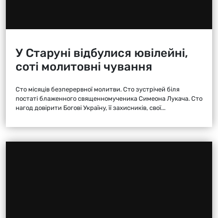
У Старуні відбулися ювілейні,
соті молитовні чування
Сто місяців безперервної молитви. Сто зустрічей біля
постаті блаженного священномученика Симеона Лукача. Сто
нагод довірити Богові Україну, її захисників, свої...