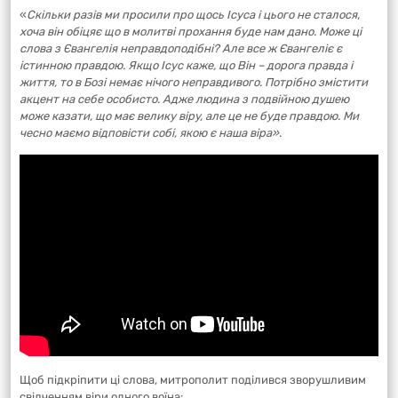
«
Скільки разів ми просили про щось Ісуса і цього не сталося,
хоча він обіцяє що в молитві прохання буде нам дано. Може ці
слова з Євангелія неправдоподібні? Але все ж Євангеліє є
істинною правдою. Якщо Ісус каже, що Він – дорога правда і
життя, то в Бозі немає нічого неправдивого. Потрібно змістити
акцент на себе особисто. Адже людина з подвійною душею
може казати, що має велику віру, але це не буде правдою. Ми
чесно маємо відповісти собі, якою є наша віра»
.
Щоб підкріпити ці слова, митрополит поділився зворушливим
свідченням віри одного воїна: