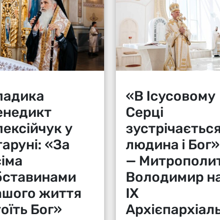
ладика
«В Ісусовому
енедикт
Серці
лексійчук у
зустрічаєтьс
аруні: «За
людина і Бог»
сіма
— Митрополи
бставинами
Володимир н
ашого життя
ІХ
оїть Бог»
Архієпархіаль