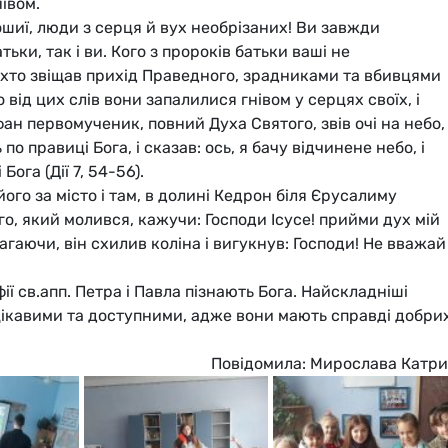
нівом.
ошиї, люди з серця й вух необрізаних! Ви завжди
ьки, так і ви. Кого з пророків батьки ваші не
 хто звіщав прихід Праведного, зрадниками та вбивцями
то від цих слів вони запалилися гнівом у серцях своїх, і
ан первомученик, повний Духа Святого, звів очі на небо,
по правиці Бога, і сказав: ось, я бачу відчинене небо, і
ога (Дії 7, 54-56).
ого за місто і там, в долині Кедрон біля Єрусалиму
о, який молився, кажучи: Господи Ісусе! прийми дух мій
емагаючи, він схилив коліна і вигукнув: Господи! Не вважай
фії св.апп. Петра і Павла пізнають Бога. Найскладніші
цікавими та доступними, адже вони мають справді добри
Повідомила: Мирослава Катр