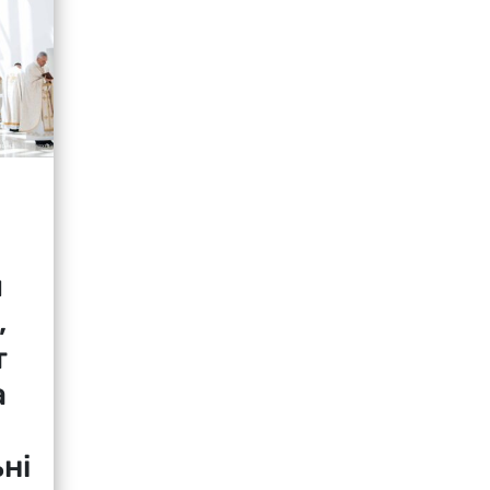
я
,
т
а
ні