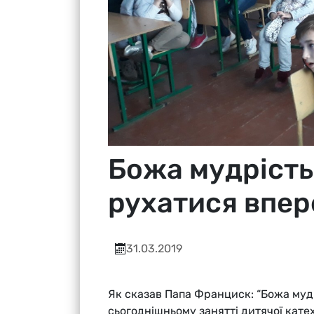
Божа мудрість
рухатися впер
31.03.2019
Як сказав Папа Франциск: “Божа мудр
сьогоднішньому занятті дитячої кате