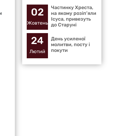
Частинку Хреста,
02
на якому розіп’яли
м
Ісуса, привезуть
Жовтень
до Старуні
24
День усиленої
молитви, посту і
покути
Лютий