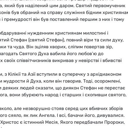
, який був наділений цим даром. Святий первомученик
конів був обраний на справу служіння бідним християна
 і премудрості він був поставлений першим з них і тому
обдаруванні нужденним християнам милостині і
ятий Стефан (святий Стефан), повний віри та сили духу,
и та чуда. Він зціляв хворих, сліпим повертав зір,
лагодать Святого Духа вабила його любов’ю до
 своїх співвітчизників викривав у невірстві і вбивстві
, з Кілікії та Азії вступили в суперечку з архідиаконом
 мудрости й Духа, коли він говорив. Тоді, осоромлені,
и деяких людей сказати, що диякон Стефан не перестає
Бога, вони збурюють народ і старших і схопивши святого,
вколо, але незворушно стояв серед цих вбивчих зборів
ого сяяло, як лик Ангела. І всі, бачачи його, дивувалися.
 Христос є істинний Месія, Якого передбачали Пророки,