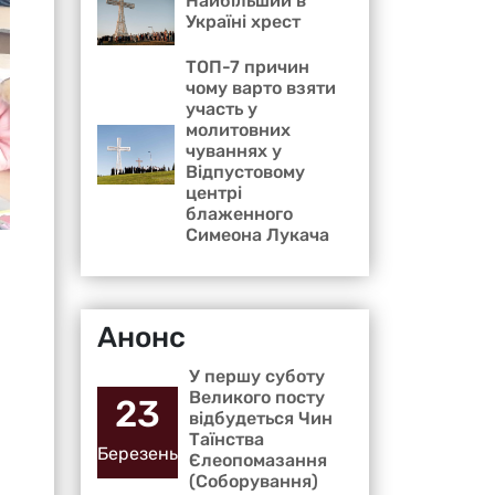
Найбільший в
Україні хрест
ТОП-7 причин
чому варто взяти
участь у
молитовних
чуваннях у
Відпустовому
центрі
блаженного
Симеона Лукача
Анонс
У першу суботу
Великого посту
23
відбудеться Чин
Таїнства
Березень
Єлеопомазання
(Соборування)