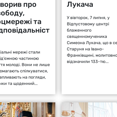
оворив про
Лукача
вободу,
У вівторок, 7 липня, у
оцмережі та
Відпустовому центрі
ідповідальніст
блаженного
священномученика
Симеона Лукача, що в се
Старуня на Івано-
іальні мережі стали
Франківщині, молитовн
ід’ємною частиною
відзначили 133-тю...
тя молоді. Вони не лише
омагають спілкуватися,
 впливають на погляди,
чки та щоденний...