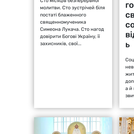
Сто місяців безперервної
г
молитви. Сто зустрічей біля
с
постаті блаженного
священномученика
с
Симеона Лукача. Сто нагод
в
довірити Богові Україну, її
ь
захисників, свої...
Соц
нев
жит
доп
а й
зви