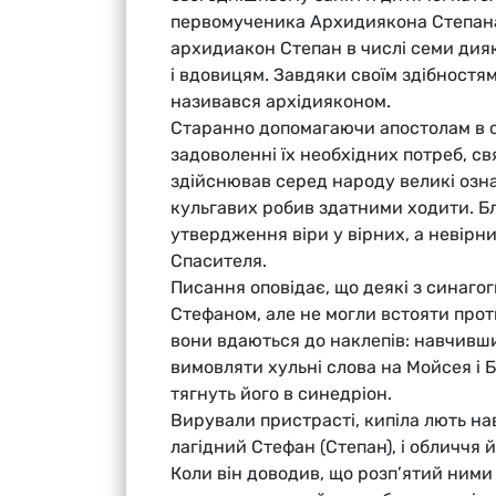
первомученика Архидиякона Степана
архидиакон Степан в числі семи дия
і вдовицям. Завдяки своїм здібностям
називався архідияконом.
Старанно допомагаючи апостолам в 
задоволенні їх необхідних потреб, св
здійснював серед народу великі ознак
кульгавих робив здатними ходити. Б
утвердження віри у вірних, а невірних
Спасителя.
Писання оповідає, що деякі з синагоги
Стефаном, але не могли встояти проти
вони вдаються до наклепів: навчивш
вимовляти хульні слова на Мойсея і 
тягнуть його в синедріон.
Вирували пристрасті, кипіла лють на
лагідний Стефан (Степан), і обличчя й
Коли він доводив, що розп’ятий ними