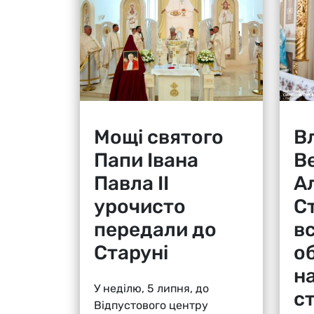
Мощі святого
В
Папи Івана
В
Павла ІІ
А
урочисто
Ст
передали до
в
Старуні
о
н
У неділю, 5 липня, до
ст
Відпустового центру