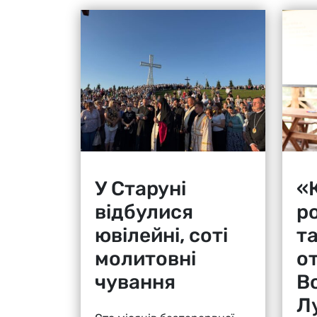
У Старуні
«К
відбулися
р
ювілейні, соті
т
молитовні
о
чування
В
Л