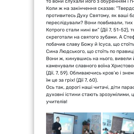
то вони слухали його з обуренням і г
Коли ж на закінчення сказав: “Тверд
противитесь Духу Святому, як ваші бат
переслідували? Вони повбивали, тих
Котрого стали нині ви” (Дії 7, 51-52), 
скреготали на святого зубами. А Стеф
побачив славу Божу й Ісуса, що стоїть 
Сина Людського, що стоїть по правиці Б
Вони ж, кинувшись на нього, вивели й
каменували славного воїна Христовог
(Дії, 7, 59). Обливаючись кров’ю і зн
їм це за гріх! (Дії 7, 60).
Ось так, дорогі наші читачі, діти пара
духовні істини стають зрозумілими, 
учителів!