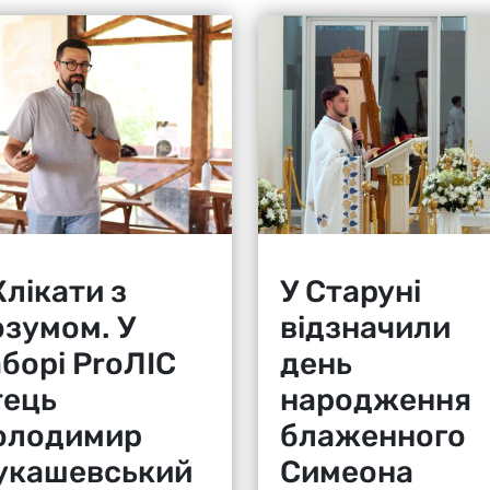
лікати з
У Старуні
озумом. У
відзначили
аборі ProЛІС
день
тець
народження
олодимир
блаженного
укашевський
Симеона