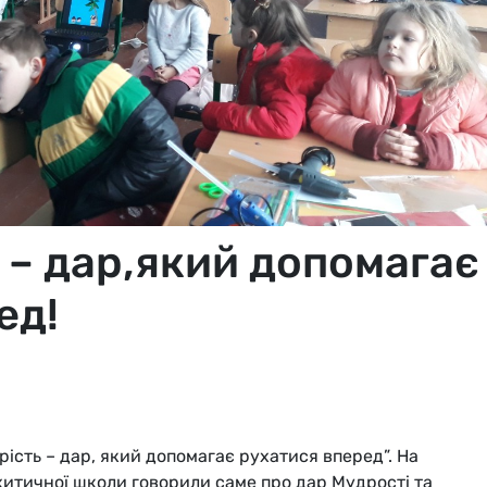
 – дар,який допомагає
ед!
ість – дар, який допомагає рухатися вперед”. На
хитичної школи говорили саме про дар Мудрості та