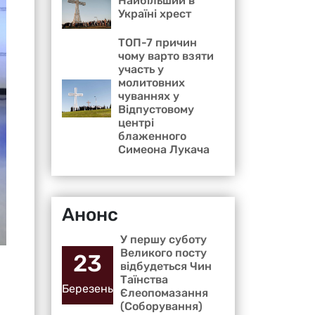
Найбільший в
Україні хрест
ТОП-7 причин
чому варто взяти
участь у
молитовних
чуваннях у
Відпустовому
центрі
блаженного
Симеона Лукача
Анонс
У першу суботу
Великого посту
23
відбудеться Чин
Таїнства
Березень
Єлеопомазання
(Соборування)