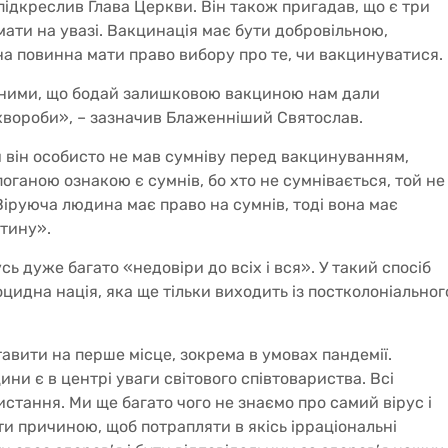
 підкреслив Глава Церкви. Він також пригадав, що є три
мати на увазі. Вакцинація має бути добровільною,
а повинна мати право вибору про те, чи вакцинуватися.
дячними, що бодай залишковою вакциною нам дали
 хвороби», – зазначив Блаженніший Святослав.
и він особисто не мав сумніву перед вакцинуванням,
ганою ознакою є сумнів, бо хто не сумнівається, той не
Віруюча людина має право на сумнів, тоді вона має
стину».
сь дуже багато «недовіри до всіх і вся». У такий спосіб
цидна нація, яка ще тільки виходить із постколоніальног
тавити на перше місце, зокрема в умовах пандемії.
ни є в центрі уваги світового співтовариства. Всі
стання. Ми ще багато чого не знаємо про самий вірус і
ти причиною, щоб потрапляти в якісь ірраціональні