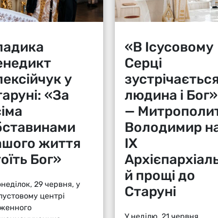
ладика
«В Ісусовому
енедикт
Серці
лексійчук у
зустрічаєтьс
аруні: «За
людина і Бог»
сіма
— Митрополи
бставинами
Володимир н
ашого життя
ІХ
оїть Бог»
Архієпархіаль
й прощі до
онеділок, 29 червня, у
Старуні
пустовому центрі
женного
У неділю, 21 червня,