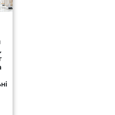
я
,
т
а
ні