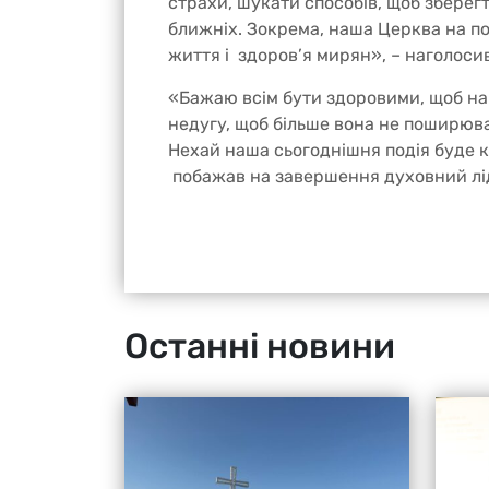
страхи, шукати способів, щоб зберегт
ближніх. Зокрема, наша Церква на п
життя і здоров’я мирян», – наголосив
«Бажаю всім бути здоровими, щоб на
недугу, щоб більше вона не поширюва
Нехай наша сьогоднішня подія буде 
побажав на завершення духовний лід
Останні новини