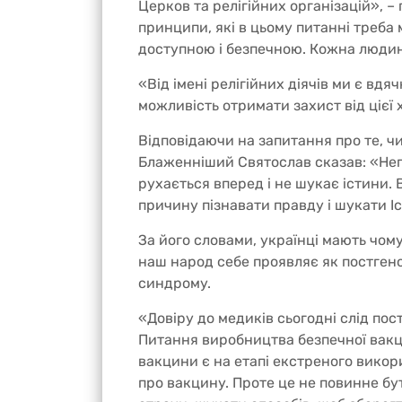
Церков та релігійних організацій», –
принципи, які в цьому питанні треба 
доступною і безпечною. Кожна людин
«Від імені релігійних діячів ми є в
можливість отримати захист від цієї
Відповідаючи на запитання про те, ч
Блаженніший Святослав сказав: «Непо
рухається вперед і не шукає істини. 
причину пізнавати правду і шукати І
За його словами, українці мають чому
наш народ себе проявляє як постгено
синдрому.
«Довіру до медиків сьогодні слід пос
Питання виробництва безпечної вакци
вакцини є на етапі екстреного викори
про вакцину. Проте це не повинне бу