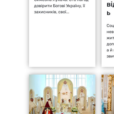
в
довірити Богові Україну, її
ь
захисників, свої...
Соц
нев
жит
доп
а й
зви