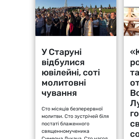
У Старуні
«К
відбулися
р
ювілейні, соті
т
молитовні
о
чування
В
Л
Сто місяців безперервної
г
молитви. Сто зустрічей біля
с
постаті блаженного
священномученика
с
Симеона Лукача. Сто нагод