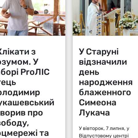
лікати з
У Старуні
озумом. У
відзначили
аборі ProЛІС
день
тець
народження
олодимир
блаженного
укашевський
Симеона
оворив про
Лукача
вободу,
У вівторок, 7 липня, у
оцмережі та
Відпустовому центрі