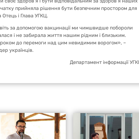
и своє здоров’я і бути відповідальним за здоров’я наших
очатку прийняла рішення бути безпечним простором для
 Отець і Глава УГКЦ.
віть за допомогою вакцинації ми чимшвидше побороли
лася і не забирала життя нашим рідним і близьким.
кроком до перемоги над цим невидимим ворогом», –
ер українців.
Департамент інформації УГ