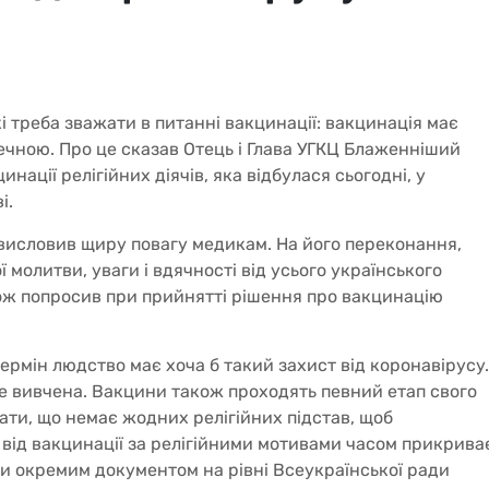
і треба зважати в питанні вакцинації: вакцинація має
ечною. Про це сказав Отець і Глава УГКЦ Блаженніший
инації релігійних діячів, яка відбулася сьогодні, у
і.
 висловив щиру повагу медикам. На його переконання,
 молитви, уваги і вдячності від усього українського
ж попросив при прийнятті рішення про вакцинацію
ермін людство має хоча б такий захист від коронавірусу.
не вивчена. Вакцини також проходять певний етап свого
ти, що немає жодних релігійних підстав, щоб
а від вакцинації за релігійними мотивами часом прикрива
или окремим документом на рівні Всеукраїнської ради