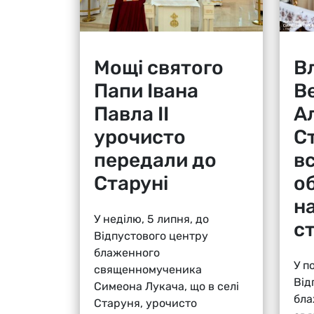
Мощі святого
В
Папи Івана
В
Павла ІІ
А
урочисто
Ст
передали до
в
Старуні
о
н
У неділю, 5 липня, до
ст
Відпустового центру
блаженного
У п
священномученика
Від
Симеона Лукача, що в селі
бла
Старуня, урочисто