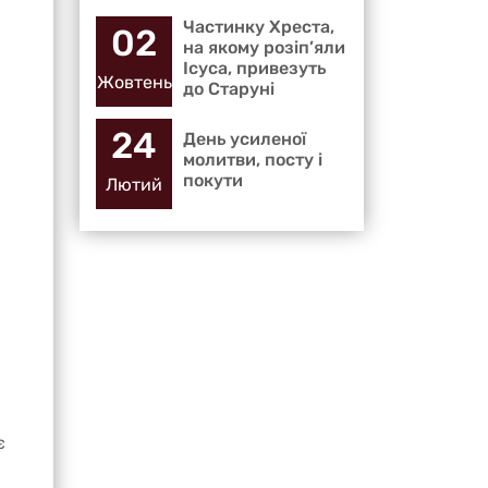
Частинку Хреста,
02
на якому розіп’яли
Ісуса, привезуть
Жовтень
до Старуні
24
День усиленої
молитви, посту і
покути
Лютий
є