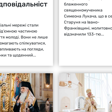
ідповідальніст
блаженного
священномученика
Симеона Лукача, що в се
Старуня на Івано-
іальні мережі стали
Франківщині, молитовн
ід’ємною частиною
відзначили 133-тю...
тя молоді. Вони не лише
омагають спілкуватися,
 впливають на погляди,
чки та щоденний...