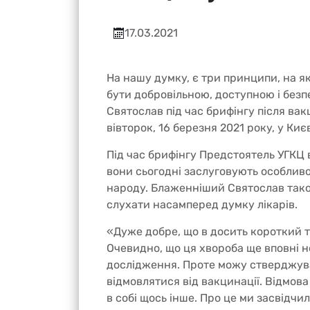
17.03.2021
На нашу думку, є три принципи, на як
бути добровільною, доступною і безп
Святослав під час брифінгу після вакц
вівторок, 16 березня 2021 року, у Києв
Під час брифінгу Предстоятель УГКЦ
вони сьогодні заслуговують особливої
народу. Блаженніший Святослав тако
слухати насамперед думку лікарів.
«Дуже добре, що в досить короткий т
Очевидно, що ця хвороба ще вповні 
дослідження. Проте можу стверджува
відмовлятися від вакцинації. Відмов
в собі щось інше. Про це ми засвідч