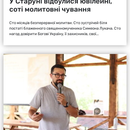
У Старуні відбулися ювілейні,
соті молитовні чування
Сто місяців безперервної молитви. Сто зустрічей біля
постаті блаженного священномученика Симеона Лукача. Сто
нагод довірити Богові Україну, її захисників, свої...