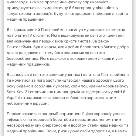
милосердя, яка має професійно-фахову спрямованість і
присуджується за гуманістичну й благородну діяльність у
галузі охорони здоров’я, будуть нагороджені найкращі лікарі та
медичні працівники.
Як відомо, святий Пантелеймон загинув мученицькою смертю
на початку IV століття. Його вшановуємо як святого і цілителя,
великомученика перших віків християнства. За фахом
Пантелеймон був лікарем, який робив безоплатно багато добра
для страждаючих, і тому його величаємо як святого
безсеребреника. Його вважають покровителем лікарів й усіх
медичних працівників.
Вшановувати святого великомученика і цілителя Пантелеймона
та молитися за його заступництво для нашого здоров’я цього
року будемо в особливих умовах, коли поширення коронавірусу
Sars-Kov-2 і спричинена ним пандемія не відступають у світі й
Україні та залишається велика небезпека зараження цим
небезпечним вірусом.
Переживаючи час пандемії, спричиненої цією коронавірусною
інфекцією, на передовій боротьби з невидимим, непомітним
неозброєному оку смертоносним ворогом стали наші медики та
медичні працівники. Вони, ризикуючи своїм здоров’ям, а навіть