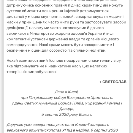
дотримуючись основних правил під час карантину, які можуть
суттєво обмежити поширення інфекції: дотримуватися
дистанції у місцях скупчення людей, використовувати медичні
маски у приміщеннях, часто мити руки та застосовувати засоби
дезінфекції, на чому ми часто наголошуємо й до чого
закликають Міністерство охорони здоров’я України й інші
компетентні установи державної влади та органів місцевого
самоврядування. Наші храми мають бути завжди чистим і
безпечним місцем для особистої та спільної молитви.
Нехай всемилостивий Господь подарує нам спасительну віру,
яка підтримуватиме й надихатиме нас у цих нелегких
теперішніх випробуваннях!
+ СВЯТОСЛАВ
Дано в Києві,
при Патріаршому соборі Воскресіння Христового,
у день Святих мучеників Бориса і Гліба, у хрещенні Романа і
Давида,
6 серпня 2020 року Божого
Доручаю усім священнослужителям Києво-Галицького
верховного архиєпископства УГКЦ в неділю, 9 серпня 2020