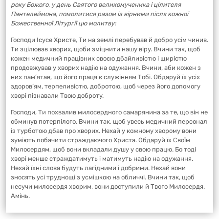
року Божого, у день Святого великомученика і цілителя
Пантелеймона, помолитися разом із вірними після кожної
Божественної Літургії цю молитву:
Господи Ісусе Христе, Ти на землі перебував й добро усім чинив.
Ти зцілював хворих, щоби зміцнити нашу віру. Вчини так, щоб
кожен медичний працівник своєю дбайливістю і щирістю
продовжував у хворих надію на одужання. Вчини, аби кожен з
них пам’ятав, що його праця є служінням Тобі. Обдаруй їх усіх
здоров’ям, терпеливістю, добротою, щоб через його допомогу
хворі пізнавали Твою доброту.
Господи, Ти похвалив милосердного самарянина за те, що він не
обминув потерпілого. Вчини так, щоб увесь медичний персонал
із турботою дбав про хворих. Нехай у кожному хворому вони
зуміють побачити страждаючого Христа. Обдаруй їх Своїм
Милосердям, щоб вони вкладали душу у свою працю. Бо тоді
хворі менше страждатимуть і матимуть надію на одужання.
Нехай їхні слова будуть лагідними і добрими. Нехай вони
зносять усі труднощі з усмішкою на обличчі. Вчини так, щоб
несучи милосердя хворим, вони доступили й Твого Милосердя.
Амінь.