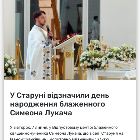
У Старуні відзначили день
народження блаженного
Симеона Лукача
У вівторок, 7 липня, у Відпустовому центрі блаженного
священномученика Симеона Лукача, що в селі Старуня на
Івано-Франківщині, молитовно відзначили 133-тю...