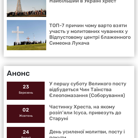
Найбільший в Україні хрест
ТОП-7 причин чому варто взяти
участь у молитовних чуваннях у
Відпустовому центрі блаженного
Симеона Лукача
Анонс
У першу суботу Великого посту
23
відбудеться Чин Таїнства
Березень
Єлеопомазання (Соборування)
Частинку Хреста, на якому
02
розіп’яли Ісуса, привезуть до
Жовтень
Старуні
День усиленої молитви, посту і
24
покути
Лютий