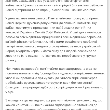
життям, захищають нас усіх, рятуючи від смертельної
небезпеки. Ці наші захисники та їхні рідні і близькі потребують
нашої підтримки та співпраці, а особливо – наших молитов.
У день вшанування святого Пантелеймона прошу всіх вірних
нашої Церкви духовно долучитися до спільної молитви, яку
здійснюватимуть представники найбільших релігійних
конфесій України у Святій Софії Київській. У цей день молімося
разом за всіх медичних працівників і весь медичний персонал,
за їхніх рідних та близьких, які з ними розділяють особливі
тягарі теперішнього медичного служіння, за весь український
народ, мудрість керівників та силу для людей, особливо за
хворих та їхнє одужання, і за тих, які перебувають у групах
ризику.
Молячись за здоров’я, пам’ятаймо, що надприродна віра не
повинна вимагати від Господа Бога чудесного вирішення земних
хворіб чи проблем, а прямувати до їхнього вирішення через
мобілізацію зусиль, використовуючи дари божественної
благодаті та природні здібності, котрі одержуємо й розвиваємо
у вірі.
З огляду на це, нагадуємо ще раз усім вірним і духовенству, що
кожен християнин покликаний відповідально ставитися до
свого власного здоров’я та здоров’я інших людей, ретельно