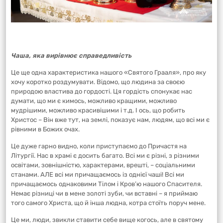
Чаша, яка вирівнює справедливість
Це ще одна характеристика нашого «Святого Грааля», про яку
хочу коротко роздумувати. Відомо, що людина за своєю
природою властива до гордості. Ця гордість спонукає нас
думати, що ми є кимось, можливо кращими, можливо
мудрішими, можливо красивішими і т.д. І ось, що робить
Христос – Він вже тут, на землі, показує нам, людям, що всі ми є
рівними в Божих очах.
Це дуже гарно видно, коли приступаємо до Причастя на
Літургії. Нас в храмі є досить багато. Всі ми є різні, з різними
освітами, зовнішністю, характерами, врешті, – соціальними
станами. АЛЕ всі ми причащаємось із однієї чаші! Всі ми
причащаємось однаковими Тілом і Кров’ю нашого Спасителя.
Немає різниці чи в мене золоті зуби, чи вставні – я приймаю
того самого Христа, що й інша людна, котра стоїть поруч мене.
Це ми, люди, звикли ставити себе вище когось, але в святому