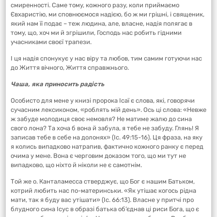
смиренності. Саме тому, кожного разу, коли приймаємо
Євхаристію, ми сповнюємося надією, бо ж ми грішні, і священик,
який нам її подає – теж людина, але, власне, надія полягає в
тому, що, хоч ми й згрішили, Господь нас робить гідними
учасниками своєї трапези.
І ця надія спонукує у нас віру та любов, тим самим готуючи нас
до Життя вічного, Життя справжнього.
Чаша, яка приносить радість
Особисто для мене у книзі пророка Ісаї є слова, які, говорячи
сучасним лексиконом, «роблять мій день». Ось ці слова: «Невже
ж забуде молодиця своє немовля? Не матиме жалю до сина
свого лона? Та хоча б вона й забула, я тебе не забуду. Глянь! Я
записав тебе в себе на долонях» (Іс. 49:15-16). Ця фраза, на яку
я колись випадково натрапив, фактично кожного ранку є перед
очима у мене. Вона є черговим доказом того, що ми тут не
випадково, що ніхто й ніколи не є самотнім.
Той же о. Канталамесса стверджує, що Бог є нашим Батьком,
котрий любить нас по-материнськи. «Як утішає когось рідна
мати, так я буду вас утішати» (Іс. 66:13). Власне у притчі про
блудного сина Ісус в образі батька об’єднав ці риси Бога, що є