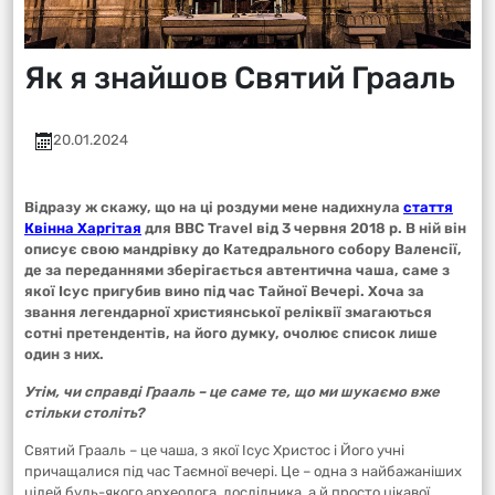
Як я знайшов Святий Грааль
20.01.2024
Відразу ж скажу, що на ці роздуми мене надихнула
стаття
Квінна Харгітая
для BBC Travel від 3 червня 2018 р. В ній він
описує свою мандрівку до Катедрального собору Валенсії,
де за переданнями зберігається автентична чаша, саме з
якої Ісус пригубив вино під час Тайної Вечері. Хоча за
звання легендарної християнської реліквії змагаються
сотні претендентів, на його думку, очолює список лише
один з них.
Утім, чи справді Грааль – це саме те, що ми шукаємо вже
стільки століть?
Святий Грааль – це чаша, з якої Ісус Христос і Його учні
причащалися під час Таємної вечері. Це – одна з найбажаніших
цілей будь-якого археолога, дослідника, а й просто цікавої