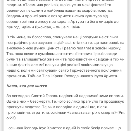
людини. «Таємнича реліквія, що існує на межі фантазії та
реальності, є одним з найбільш жаданих скарбів людства.
Згадками про неї рясніє вся християнська культура від
середньовічного епосу про короля Артура та його лицарів до
пригод Індіани Джонса», – пише п. Квінн.
В тім мене, як богослова, спонукали на ці роздуми не стільки
географічне розташування цієї чаші, стільки те, що насправді, на
виключно мою думку, цінність Граалю полягає в зовсім іншому.
Так, поза всяким сумнівом, автентичні історичні речі завжди
були та залишаються живими та промовистими свідками тих чи
інших фактів, але мої пошуки цієї реліквії закінчилися у цю
неділю, коли ми святкували свято Торжественного поклоніння
пречистим Тайнам Тіла і Крови Господа нашого Ісуса Христа.
Чаша, яка дає життя
За легендою, Святий Грааль наділений надзвичайними силами.
Одна з них – безсмертя. Те, чого всіляко прагнуло та продовжує
прагнути людство. Те, чим володіла людина і що, після
гріхопадіння, втратила, оскільки «заплата за гріх є смерть» (Рм.
6:23).
І ось наш Господь Ісус Христос в одній із своїх бесід повчає, що