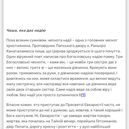
Чаша, яка дає надію
Поза всяким сумнівом, чеснота надії – одна з головних чеснот
християнина. Проповідник Папського двору о. Раньєро
Канаталамесса пише, що Церква зроджується із цього почуття.
Один віруючий поет написав про богословську надію поему. Три
богословські чесноти, – каже він, – це мовби три сестри: дві з
них – великі, третя ж – ще маленька дівчинка. Крокують вони
разом, тримаючись за руки, з дівчинкою-надією посередині, і
дивлячись на них, може скластися враження, що великі ведуть
малу сестричку, але насправді все навпаки: це дівчинка веде
своїх двох старших сестер. Саме надія веде за собою віру і
любов. Без надії усе просто зупинилося б
[1]
.
Власне кожен, хто приступає до Пресвятої Євхаристії часто, не
може приступати до неї з думкою, що, мовляв, я такий хороший і
Бога заслужив. Ні. Євхаристія – це завжди жертва покори,
жертва, яка почалась на Тайній вечері, перейшла Гетсиманію,
двір Пилата, дорогу хресну і розп’яття – у дусі найбільшої