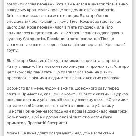
говорити слова переміни Гостія змінилася в шматок тіла, а вино
в людську кров. Монах про це повідомив своїх співбратів.
Звістка рознеслася також в околицях. Було зроблено
спеціальний реліквіарій, в якому Тіло і Кров зберігаються до
цього дня. Кров перемінилася в п’ять грудочок, але Тіло
залишилося недоторканим. У 1970 році повністю досліджено
чудесну Євхаристію. Дослідники встановили, що Тіло це
фрагмент людського серця, без слідів консервації, і Кров має 4
групу.
Більше про Євхаристійні чуда ви можете прочитати просто
«загугливши». Не є моєю метою описувати про них тут. Але про
це також слід пам’ятати, що траплялися вони на різних
престолах, з різними людьми та в різних «святих граалях».
Особисто для мене, чудом є вже те, що кожного разу перед
святим Причастям, священик мовить «Святе є святим!» Церква
називає святими усіх нас, зібраних у святому храмі. «Святими»
ще за життя! Очевидно, що всі ми є грішні, але у Святому
Таїнстві Примирення Господь нам прощає досконало наші гріхи,
бо ж прагне, щоб ми досконало і зі святістю могли Його
примати у Пресвятій Євхаристії.
Можна ще дуже довго роздумувати над усіма аспектами