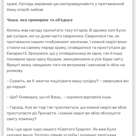
храмі, Господь вирівнює цю несправедливість у притаманний
йому спосіб любові.
Чаша, яка примирює та об’єднує
Колись мав нагоду прочитати таку історію. В одному селі були
дві сусідки, які ну дуже часто сварилися. Сварилися так, як
притаманно нашим «побожним» жіночкам. І кожної неділі вони
стояли на самому переді храму, сповідалися та приступали до
Євхаристії. Зрозуміло, що у сповідальниці як одна, так й інша
поливали одна-одну брудом, звинувачуючи в усіх бідах світу.
Врешті якось священик того не витримав і закликав їх обох на
розмову.
– Скажіть, ви б змогли поцілувати вашу сусідку? – звернувся він
до першої.
– Що? Очевидно, що ні! Вона… – скромно відповіла інша.
– Гаразд. Але як тоді так трапляється, що кожної неділі ви обоє
приступаєте до Причастя, і кожної неділі ви обоє облизуєте
святу ложечку?
Ось і ще одне чудо нашого «Святого Грааля». Як вже було
сказано вище, Господь рівняє «горби і долини» людських