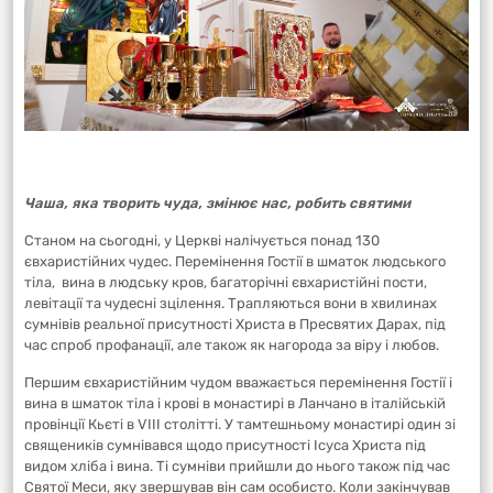
Чаша, яка творить чуда, змінює нас, робить святими
Станом на сьогодні, у Церкві налічується понад 130
євхаристійних чудес. Перемінення Гостії в шматок людського
тіла, вина в людську кров, багаторічні євхаристійні пости,
левітації та чудесні зцілення. Трапляються вони в хвилинах
сумнівів реальної присутності Христа в Пресвятих Дарах, під
час спроб профанації, але також як нагорода за віру і любов.
Першим євхаристійним чудом вважається перемінення Гостії і
вина в шматок тіла і крові в монастирі в Ланчано в італійській
провінції Кьєті в VIII столітті. У тамтешньому монастирі один зі
священиків сумнівався щодо присутності Ісуса Христа під
видом хліба і вина. Ті сумніви прийшли до нього також під час
Святої Меси, яку звершував він сам особисто. Коли закінчував