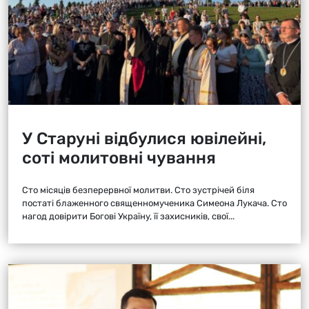
У Старуні відбулися ювілейні,
соті молитовні чування
Сто місяців безперервної молитви. Сто зустрічей біля
постаті блаженного священномученика Симеона Лукача. Сто
нагод довірити Богові Україну, її захисників, свої...