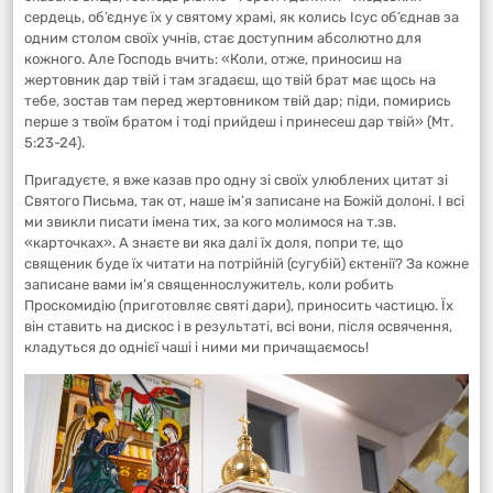
сердець, об’єднує їх у святому храмі, як колись Ісус об’єднав за
одним столом своїх учнів, стає доступним абсолютно для
кожного. Але Господь вчить: «Коли, отже, приносиш на
жертовник дар твій і там згадаєш, що твій брат має щось на
тебе, зостав там перед жертовником твій дар; піди, помирись
перше з твоїм братом і тоді прийдеш і принесеш дар твій» (Мт.
5:23-24).
Пригадуєте, я вже казав про одну зі своїх улюблених цитат зі
Святого Письма, так от, наше ім’я записане на Божій долоні. І всі
ми звикли писати імена тих, за кого молимося на т.зв.
«карточках». А знаєте ви яка далі їх доля, попри те, що
священик буде їх читати на потрійній (сугубій) єктенії? За кожне
записане вами ім’я священнослужитель, коли робить
Проскомидію (приготовляє святі дари), приносить частицю. Їх
він ставить на дискос і в результаті, всі вони, після освячення,
кладуться до однієї чаші і ними ми причащаємось!