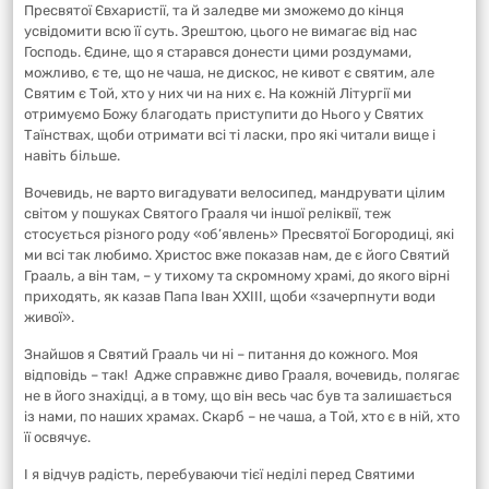
Пресвятої Євхаристії, та й заледве ми зможемо до кінця
усвідомити всю її суть. Зрештою, цього не вимагає від нас
Господь. Єдине, що я старався донести цими роздумами,
можливо, є те, що не чаша, не дискос, не кивот є святим, але
Святим є Той, хто у них чи на них є. На кожній Літургії ми
отримуємо Божу благодать приступити до Нього у Святих
Таїнствах, щоби отримати всі ті ласки, про які читали вище і
навіть більше.
Вочевидь, не варто вигадувати велосипед, мандрувати цілим
світом у пошуках Святого Грааля чи іншої реліквії, теж
стосується різного роду «об’явлень» Пресвятої Богородиці, які
ми всі так любимо. Христос вже показав нам, де є його Святий
Грааль, а він там, – у тихому та скромному храмі, до якого вірні
приходять, як казав Папа Іван ХХІІІ, щоби «зачерпнути води
живої».
Знайшов я Святий Грааль чи ні – питання до кожного. Моя
відповідь – так! Адже справжнє диво Грааля, вочевидь, полягає
не в його знахідці, а в тому, що він весь час був та залишається
із нами, по наших храмах. Скарб – не чаша, а Той, хто є в ній, хто
її освячує.
І я відчув радість, перебуваючи тієї неділі перед Святими