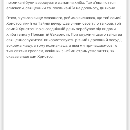
покликані були звершувати ламання хліба. Так з’являються
єпископи, священики та, покликані їм на допомогу, диякони.
Отож, з усього вище сказаного, робимо висновок, що той самий
Христос, який на Тайній вечері дав учням своє тіло та кров, той
самий Христос і по сьогоднішній день перебуває під видами
хліба і вина у Пресвятій Євхаристії. При служінні цього таїнства
священнослужителі використовують різний церковний посуд і,
зокрема, чашу, а тому кожна чаша, з якої ми причащаємось і є
тим святим граалем, оскільки з неї ми отримуємо життя, як
сказав вище сам Христос.