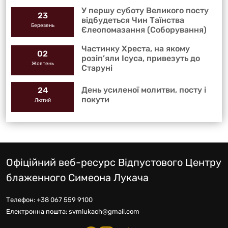
У першу суботу Великого посту
23
відбудеться Чин Таїнства
Березень
Єлеопомазання (Соборування)
Частинку Хреста, на якому
02
розіп’яли Ісуса, привезуть до
Жовтень
Старуні
День усиленої молитви, посту і
24
покути
Лютий
Офіційний веб-ресурс Відпустового Центру
блаженного Симеона Лукача
Телефон:
+38 067 559 9100
Електронна пошта:
svmlukach@gmail.com