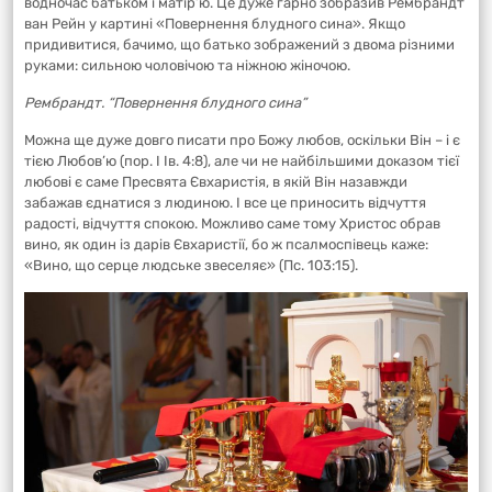
водночас батьком і матір’ю. Це дуже гарно зобразив Рембрандт
ван Рейн у картині «Повернення блудного сина». Якщо
придивитися, бачимо, що батько зображений з двома різними
руками: сильною чоловічою та ніжною жіночою.
Рембрандт. “Повернення блудного сина”
Можна ще дуже довго писати про Божу любов, оскільки Він – і є
тією Любов’ю (пор. І Ів. 4:8), але чи не найбільшими доказом тієї
любові є саме Пресвята Євхаристія, в якій Він назавжди
забажав єднатися з людиною. І все це приносить відчуття
радості, відчуття спокою. Можливо саме тому Христос обрав
вино, як один із дарів Євхаристії, бо ж псалмоспівець каже:
«Вино, що серце людське звеселяє» (Пс. 103:15).