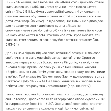
Він – хліб живий, що з неба зійшов. «Коли хтось цей хліб їстиме,
житиме повіки. І хліб, що його я дам, це – тіло моє за життя
світу» (Йо. 6:51). Це були революційні слова, які викликали у
слухачів велике обурення, мовляв як отой може нам своє тіло
дати їсти? (пор. Йо. 6:52) на що Господь не тільки не відповідає,
але продовжує вести далі свою думку: «Якщо не
споживатимете тіло Чоловічого Сина й не питимете його кров,
не матимете життя в собі. Хто тіло моє їсть і кров мою п’є, той
живе життям вічним, і я воскрешу його останнього дня» (Йо.
6:53-54).
Далі, як нам відомо, під час своєї останньої вечері Він показав
своїм учням як саме має відбуватися це таїнство. Христос
звершує першу в історії Божественну Літургію, на якій, як ми
писали вище, причащає своїх учнів хлібом і вином, кажучи:
«Беріть, це моє тіло. Потім узяв чашу, воздав хвалу, дав їм, і пили
з неї всі. Та й сказав їм: “Це моя кров Завіту, що проливається за
багатьох”» (Мр. 14:22-24). На завершення же, він заповів їм це
робити кожного разу «на його спомин» (пор. Лк. 22:19).
І апостоли, творячи його заповіт, пішли з проповіддю по цілому
світі, а Господь допомагав їм та стверджував слово чудесами, які
їх супроводили (пор. Мр. 16:20). Окрім своєї проповідь, апостоли
також настановляли в кожному місці гідних чоловіків, які