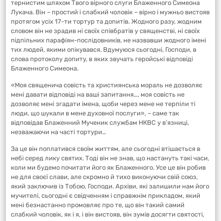
тернистим шляхом Твого вірного слуги Блаженного Симеона
Лукача. Він – простий і слабкий чоловік – вірно і мужньо вистояв
протягом усіх 17-ти тортур та допитів. Жодного разу, жодним
словом він не зрадив ні своїх співбратів у священстві, ні своїх
підпільних парафіян-послідовників, не назвавши жодного імені
тих людей, якими опікувався. Вдумуюся сьогодні, Господи, в
слова протоколу допиту, в яких звучать геройські відповіді
Блаженного Симеона.
«Моя священича совість та християнська мораль не дозволяє
мені давати відповіді на ваші запитання…, моя совість не
дозволяє мені згадати імена, щоби через мене не терпіли ті
люди, що шукали в мене духовної послуги», – саме так
відповідав Блаженний Мученик службам НКВС у в’язниці,
незважаючи на часті тортури…
За це він поплатився своїм життям, але сьогодні втішається в
небі серед лику святих. Тоді він не знав, що настануть такі часи,
коли ми будемо почитати його як Блаженного. Усе це він робив
не для своєї слави, але скромно й тихо виконуючи свій союз,
який заключив із Тобою, Господи. Архіви, які залишили нам його
мучителі, сьогодні є свідченням і справжнім прикладом, який
мені безнастанно промовляє про те, що він такий самий
слабкий чоловік, як і я, і він вистояв, він зумів досягти святості,