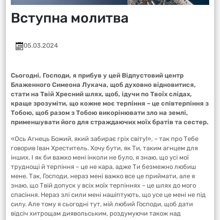
Вступна молитва
05.03.2024
Сьогодні, Господи, я прибув у цей Відпустовий центр
Блаженного Симеона Лукача, щоб духовно відновитися,
стати на Твій Хресний шлях, щоб, ідучи по Твоїх слідах,
краще зрозуміти, що кожне моє терпіння – це співтерпіння з
Тобою, щоб разом з Тобою викорінювати зло на землі,
применшувати його для страждаючих моїх братів та сестер.
«Ось Агнець Божий, який забирає гріх світу!», – так про Тебе
говорив Іван Хреститель. Хочу бути, як Ти, таким агнцем для
інших. І як би важко мені інколи не було, я знаю, що усі мої
труднощі й терпіння – це не кара, адже Ти безмежно любиш
мене. Так, Господи, нераз мені важко все це приймати, але я
знаю, що Твій допуск у всіх моїх терпіннях – це шлях до мого
спасіння. Нераз злі сили мені нашіптують, що усе це мені не під
силу. Але тому я сьогодні тут, мій любий Господи, щоб дати
відсіч хитрощам диявольським, роздумуючи також над