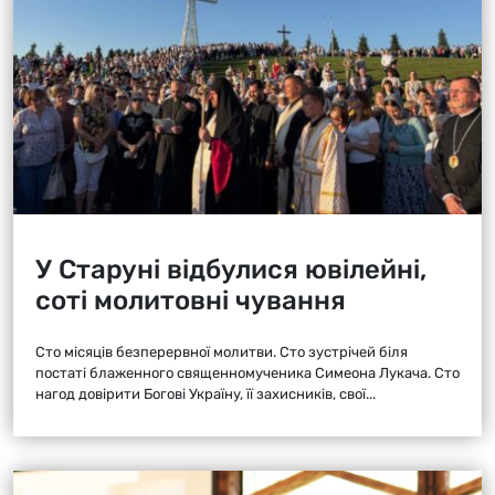
У Старуні відбулися ювілейні,
соті молитовні чування
Сто місяців безперервної молитви. Сто зустрічей біля
постаті блаженного священномученика Симеона Лукача. Сто
нагод довірити Богові Україну, її захисників, свої...