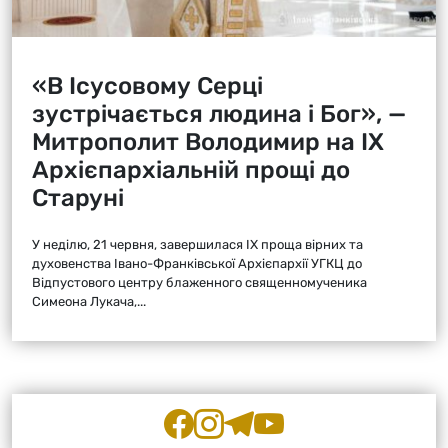
«В Ісусовому Серці
зустрічається людина і Бог», —
Митрополит Володимир на ІХ
Архієпархіальній прощі до
Старуні
У неділю, 21 червня, завершилася ІХ проща вірних та
духовенства Івано-Франківської Архієпархії УГКЦ до
Відпустового центру блаженного священномученика
Симеона Лукача,...