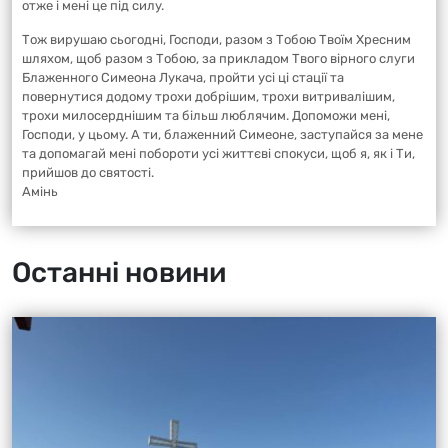
отже і мені це під силу.
Тож вирушаю сьогодні, Господи, разом з Тобою Твоїм Хресним
шляхом, щоб разом з Тобою, за прикладом Твого вірного слуги
Блаженного Симеона Лукача, пройти усі ці стації та
повернутися додому трохи добрішим, трохи витривалішим,
трохи милосерднішим та більш люблячим. Допоможи мені,
Господи, у цьому. А ти, блаженний Симеоне, заступайся за мене
та допомагай мені побороти усі життєві спокуси, щоб я, як і Ти,
прийшов до святості.
Амінь
Останні новини