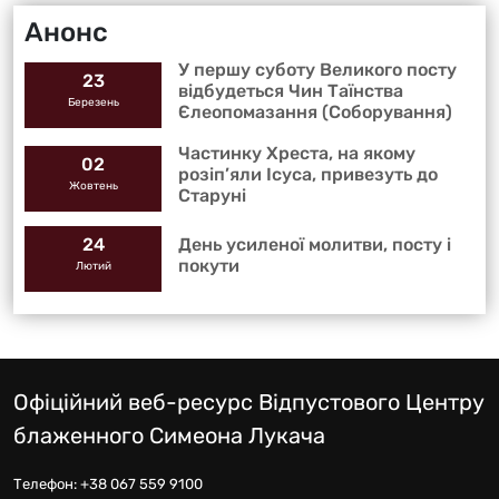
Анонс
У першу суботу Великого посту
23
відбудеться Чин Таїнства
Березень
Єлеопомазання (Соборування)
Частинку Хреста, на якому
02
розіп’яли Ісуса, привезуть до
Жовтень
Старуні
День усиленої молитви, посту і
24
покути
Лютий
Офіційний веб-ресурс Відпустового Центру
блаженного Симеона Лукача
Телефон:
+38 067 559 9100