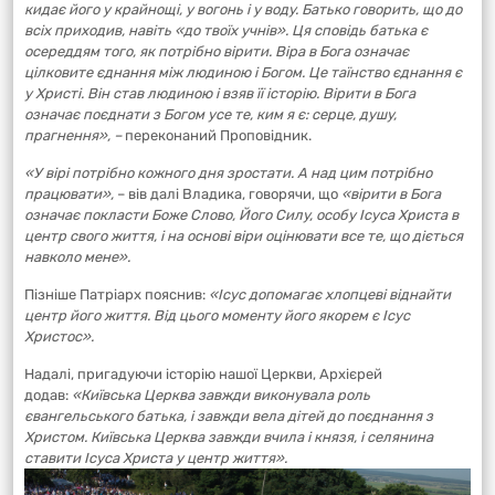
кидає його у крайнощі, у вогонь і у воду. Батько говорить, що до
всіх приходив, навіть «до твоїх учнів». Ц
я сповідь батька є
осереддям того, як потрібно вірити.
Віра в Бога означає
цілковите єднання між людиною і Богом. Це таїнство єднання є
у Христі. Він став людиною і взяв її історію.
Вірити в Бога
означає поєднати з Богом усе те, ким я є: серце, душу,
прагнення», –
переконаний Проповідник.
«У вірі потрібно кожного дня зростати. А над цим потрібно
працювати»,
– вів далі Владика, говорячи, що
«в
ірити в Бога
означає покласти Боже Слово, Його Силу, особу Ісуса Христа в
центр свого життя, і на основі віри оцінювати все те, що діється
навколо мене».
Пізніше Патріарх пояснив:
«Ісус допомагає хлопцеві віднайти
центр його життя. Від цього моменту його якорем є Ісус
Христос».
Надалі, пригадуючи історію нашої Церкви, Архієрей
додав:
«Київська Церква завжди виконувала роль
євангельського батька, і завжди вела дітей до поєднання з
Христом.
Київська Церква завжди вчила і князя, і селянина
ставити Ісуса Христа у центр життя».