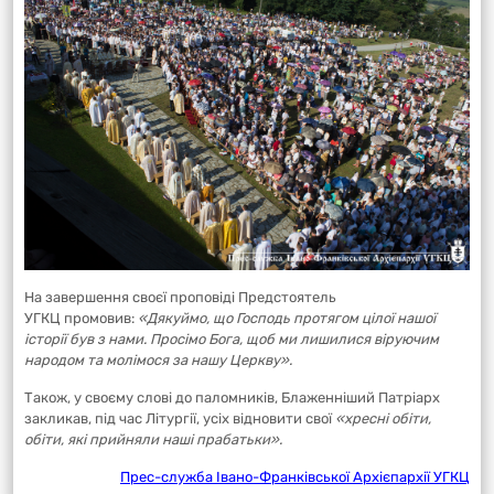
На завершення своєї проповіді Предстоятель
УГКЦ промовив:
«Дякуймо, що Господь протягом цілої нашої
історії був з нами. Просімо Бога, щоб ми лишилися віруючим
народом та молімося за нашу Церкву».
Також, у своєму слові до паломників, Блаженніший Патріарх
закликав, під час Літургії, усіх відновити свої
«хресні обіти,
обіти, які прийняли наші прабатьки».
Прес-служба Івано-Франківської Архієпархії УГКЦ