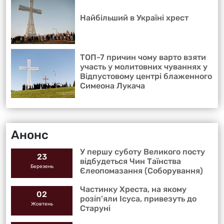
Найбільший в Україні хрест
ТОП-7 причин чому варто взяти
участь у молитовних чуваннях у
Відпустовому центрі блаженного
Симеона Лукача
Анонс
У першу суботу Великого посту
23
відбудеться Чин Таїнства
Березень
Єлеопомазання (Соборування)
Частинку Хреста, на якому
02
розіп’яли Ісуса, привезуть до
Жовтень
Старуні