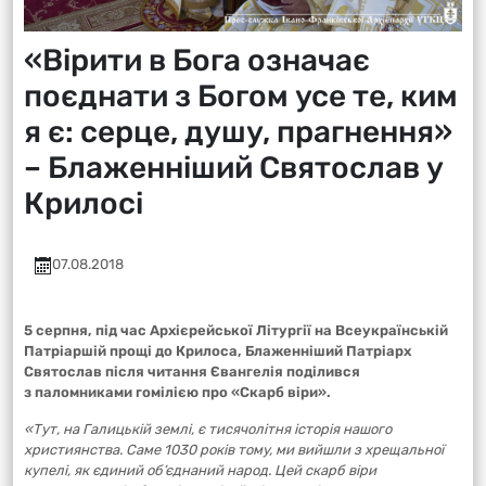
«Вірити в Бога означає
поєднати з Богом усе те, ким
я є: серце, душу, прагнення»
– Блаженніший Святослав у
Крилосі
07.08.2018
5 серпня, під час Архієрейської Літургії на Всеукраїнській
Патріаршій прощі до Крилоса, Блаженніший Патріарх
Святослав після читання Євангелія поділився
з паломниками гомілією про «Скарб віри».
«Тут, на Галицькій землі, є тисячолітня історія нашого
християнства. Саме 1030 років тому, ми вийшли з хрещальної
купелі, як єдиний об’єднаний народ. Цей скарб віри