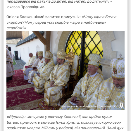
передавався від батьків до дітей, від матері до дитини», –
сказав Проповідник
.
Опісля Блаженніший запитав присутніх:
«Ч
ому віра в Бога є
скарбом? Чому серед усіх скарбів – віра є найбільшим
скарбом?».
«Відповідь ми чуємо у святому Євангелії, яке щойно чули:
Батько приносить сина до Ісуса Христа, розказує історію своїх
особистих невдач. Мій син у рабстві, він поневолений. Злий дух