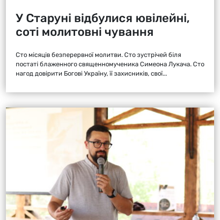
У Старуні відбулися ювілейні,
соті молитовні чування
Сто місяців безперервної молитви. Сто зустрічей біля
постаті блаженного священномученика Симеона Лукача. Сто
нагод довірити Богові Україну, її захисників, свої...