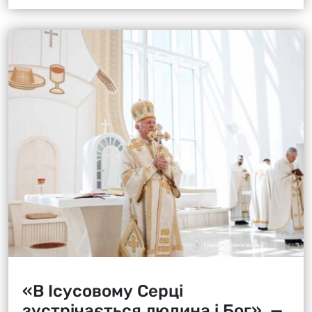
«В Ісусовому Серці
зустрічається людина і Бог», —