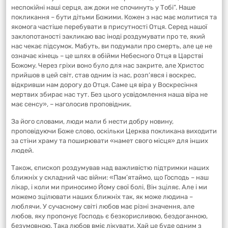
неспокійні наші серця, аж доки не спочинуть у Тобі”. Наше
покликання – бути дітьми Божими. Кожен з нас має молитися та
якомога частіше перебувати в присутності Отця. Серед нашої
заклопотаності закликаю вас іноді роздумувати про те, який
нас чекає підсумок. Мабуть, ви подумали про смерть, але це не
означає кінець – це шлях в обійми Небесного Отця в Царстві
Божому. Через гріхи воно було для нас закрите, але Христос
прийшов в цей світ, став одним із нас, розп’явся і воскрес,
відкривши нам дорогу до Отця. Саме ця віра у Воскресіння
мертвих збирає нас тут. Без цього усвідомлення наша віра не
має сенсу», – наголосив проповідник.
За його словами, люди мали б нести добру новину,
проповідуючи Боже слово, оскільки Церква покликана виходити
за стіни храму та поширювати «намет свого місця» для інших
людей.
Також, єпископ роздумував над важливістю підтримки наших
ближніх у складний час війни: «Пам’ятаймо, що Господь – наш
лікар, і коли ми приносимо Йому свої болі, Він зціляє. Але і ми
можемо зцілювати наших ближніх так, як може людина –
люблячи. У сучасному світі любов має різні значення, але
любов, яку пропонує Господь є безкорисливою, бездоганною,
безумовною. Така любов вміє лікувати. Хай це буде одним з