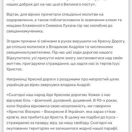
наших добрих діл на час цього Великого посту».
Відтак, для вірних прочитали спеціальні молитви на
оздоровлення, а також поблагословили їх освяченим єлеєм та
мощами блаженного Симеона Лукача під час молебню до
священномученика.
Згодом прочани зі свічками в руках вирушили на Хресну Дорогу,
де спільно молилися з Владикою Андрієм та численними
священнослужителями. Під час цієї ходи дорогою нашого
Відкупителя, усі присутні мали змогу застановитися над своїм
життям, пригадуючи страждання, що задля нас їх терпів Ісус
Христос.
Наприкінці Хресної дороги з роздумами про непростий шлях
українців до вірян звернувся владика Андрій:
«Сьогодні наш народ йде Хресною дорогою. Кожен з нас
відчуває біль – фізичний, духовний, душевний. В 90-х роках,
коли Україна відновила свою незалежність, ми говорили
«Христос Воскрес – Воскресне й Україна», яка зараз стікає
кров’ю, яка прибита до Христа. В цьому ми подібні до Ісуса –
страждаємо за правду, віру, за нашу свободу. Сьогодні на
окупованих територіях не залишилося жодної нашої парафії,