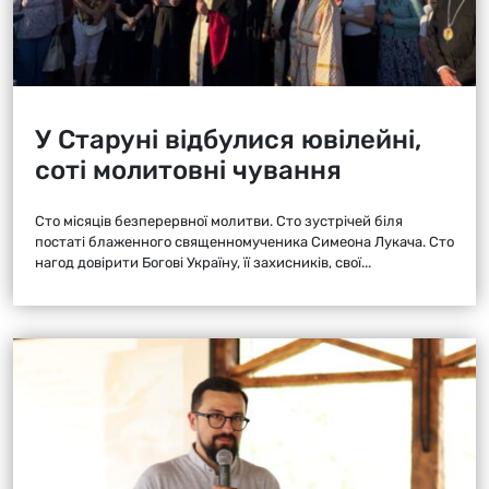
У Старуні відбулися ювілейні,
соті молитовні чування
Сто місяців безперервної молитви. Сто зустрічей біля
постаті блаженного священномученика Симеона Лукача. Сто
нагод довірити Богові Україну, її захисників, свої...