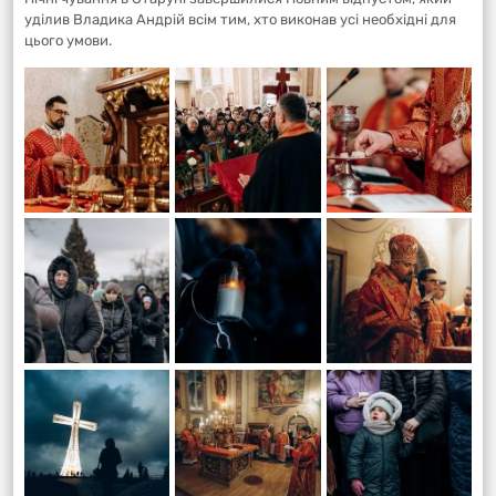
уділив Владика Андрій всім тим, хто виконав усі необхідні для
цього умови.