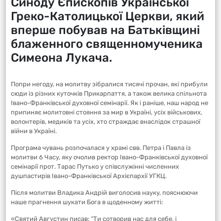
Синоду Єпископів Української
Греко-Католицької Церкви, який
вперше побував на Батьківщині
блаженного священномученика
Симеона Лукача.
Попри негоду, на молитву зібралися тисячі прочан, які прибули
сюди із різних куточків Прикарпаття, а також велика спільнота
Івано-Франківської духовної семінарії. Як і раніше, наш народ не
припиняє молитовні стояння за мир в Україні, усіх військових,
волонтерів, медиків та усіх, хто страждає внаслідок страшної
війни в Україні.
Програма чувань розпочалася у храмі свв. Петра і Павла із
молитви 6 Часу, яку очолив ректор Івано-Франківської духовної
семінарії прот. Тарас Путько у співслужінні численних
душпастирів Івано-Франківської Архієпархії УГКЦ.
Після молитви Владика Андрій виголосив науку, пояснюючи
наше прагнення шукати Бога в щоденному житті:
«Святий Августин писав: “Ти сотворив нас для себе, і