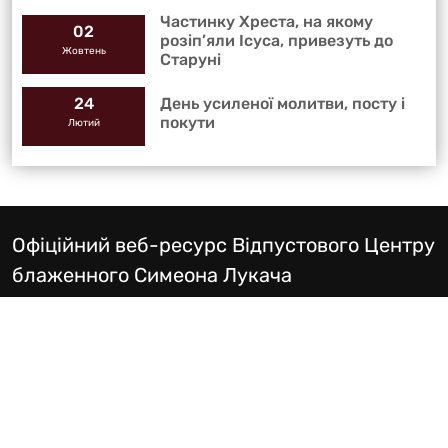
Частинку Хреста, на якому
02
розіп’яли Ісуса, привезуть до
Жовтень
Старуні
День усиленої молитви, посту і
24
покути
Лютий
Офіційний веб-ресурс Відпустового Центру
блаженного Симеона Лукача
Телефон:
+38 067 559 9100
Електронна пошта:
svmlukach@gmail.com