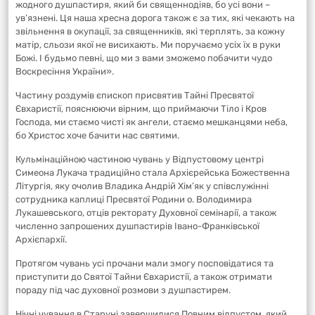
жодного душпастиря, який би священнодіяв, бо усі вони –
ув’язнені. Ця наша хресна дорога також є за тих, які чекають на
звільнення в окупації, за священників, які терплять, за кожну
матір, сльози якої не висихають. Ми поручаємо усіх їх в руки
Божі. І будьмо певні, що ми з вами зможемо побачити чудо
Воскресіння України».
Частину роздумів єпископ присвятив Тайні Пресвятої
Євхаристії, пояснюючи вірним, що приймаючи Тіло і Кров
Господа, ми стаємо чисті як ангели, стаємо мешканцями неба,
бо Христос хоче бачити нас святими.
Кульмінаційною частиною чувань у Відпустовому центрі
Симеона Лукача традиційно стала Архієрейська Божественна
Літургія, яку очолив Владика Андрій Хім’як у співслужінні
сотрудника каплиці Пресвятої Родини о. Володимира
Лукашевського, отців ректорату Духовної семінарії, а також
численно запрошених душпастирів Івано-Франківської
Архієпархії.
Протягом чувань усі прочани мали змогу посповідатися та
приступити до Святої Тайни Євхаристії, а також отримати
пораду під час духовної розмови з душпастирем.
Нічні чування в Старуні завершилися Повним відпустом, який