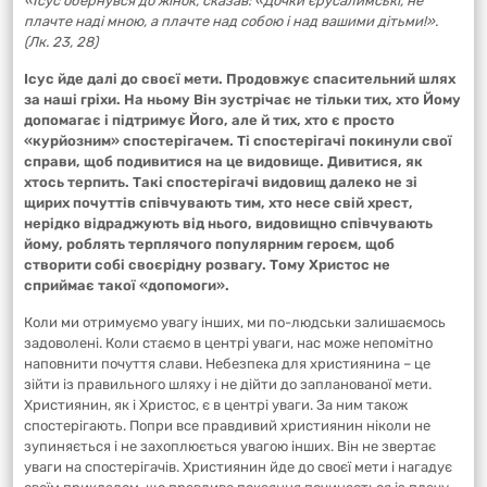
«Ісус обернувся до жінок, сказав: «Дочки єрусалимські, не
плачте наді мною, а плачте над собою і над вашими дітьми!».
(Лк. 23, 28)
Ісус йде далі до своєї мети. Продовжує спасительний шлях
за наші гріхи. На ньому Він зустрічає не тільки тих, хто Йому
допомагає і підтримує Його, але й тих, хто є просто
«курйозним» спостерігачем. Ті спостерігачі покинули свої
справи, щоб подивитися на це видовище. Дивитися, як
хтось терпить. Такі спостерігачі видовищ далеко не зі
щирих почуттів співчувають тим, хто несе свій хрест,
нерідко відраджують від нього, видовищно співчувають
йому, роблять терплячого популярним героєм, щоб
створити собі своєрідну розвагу. Тому Христос не
сприймає такої «допомоги».
Коли ми отримуємо увагу інших, ми по-людськи залишаємось
задоволені. Коли стаємо в центрі уваги, нас може непомітно
наповнити почуття слави. Небезпека для християнина – це
зійти із правильного шляху і не дійти до запланованої мети.
Християнин, як і Христос, є в центрі уваги. За ним також
спостерігають. Попри все правдивий християнин ніколи не
зупиняється і не захоплюється увагою інших. Він не звертає
уваги на спостерігачів. Християнин йде до своєї мети і нагадує