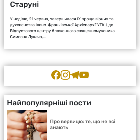
Старуні
У неділю, 21 червня, завершилася ІХ проща вірних та
духовенства Івано-Франківської Архієпархії УГКЦ до
Відпустового центру блаженного священномученика
Симеона Лукача,...
Найпопулярніші пости
Про вервицю: те, що не всі
знають