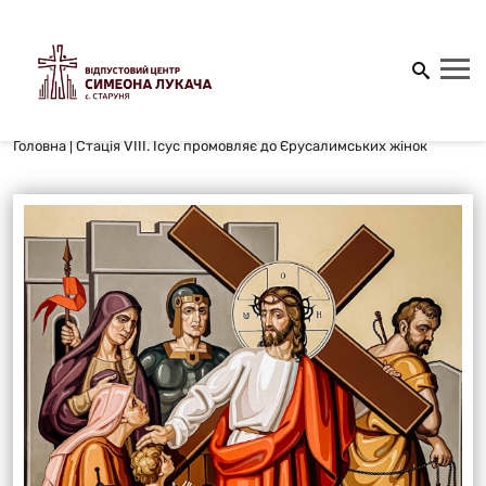
Головна
|
Стація VІІІ. Ісус промовляє до Єрусалимських жінок