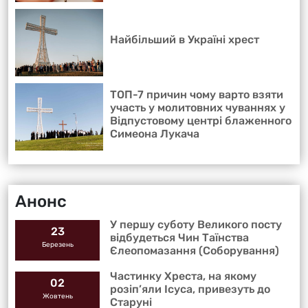
Найбільший в Україні хрест
ТОП-7 причин чому варто взяти
участь у молитовних чуваннях у
Відпустовому центрі блаженного
Симеона Лукача
Анонс
У першу суботу Великого посту
23
відбудеться Чин Таїнства
Березень
Єлеопомазання (Соборування)
Частинку Хреста, на якому
02
розіп’яли Ісуса, привезуть до
Жовтень
Старуні