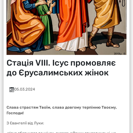
Стація VІІІ. Ісус промовляє
до Єрусалимських жінок
05.03.2024
Слава страстям Твоїм, слава довгому терпінню Твоєму,
Господи!
З Євангелії від Луки: