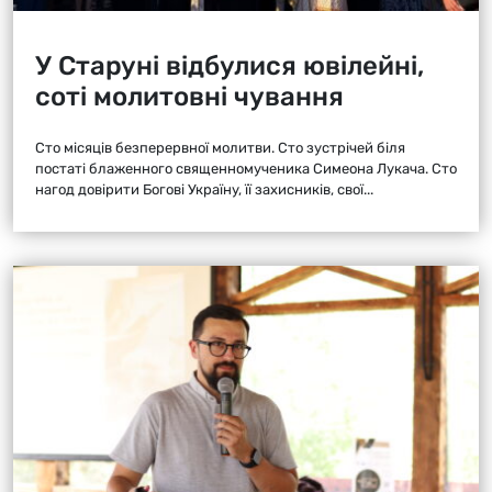
У Старуні відбулися ювілейні,
соті молитовні чування
Сто місяців безперервної молитви. Сто зустрічей біля
постаті блаженного священномученика Симеона Лукача. Сто
нагод довірити Богові Україну, її захисників, свої...