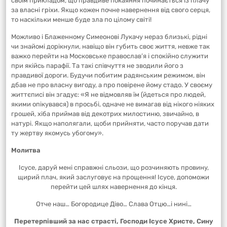
своїм прикладом, що правдиве покаяння починається із плачу
за власні гріхи. Якщо кожен почне навернення від свого серця,
то наскільки менше буде зла по цілому світі!
Можливо і Блаженному Симеонові Лукачу нераз близькі, рідні
чи знайомі дорікнули, навіщо він губить своє життя, невже так
важко перейти на Московське православ’я і спокійно служити
при якійсь парафії. Та такі співчуття не зводили його з
правдивої дороги. Будучи побитим радянським режимом, він
дбав не про власну вигоду, а про повірене йому стадо. У своєму
життєписі він згадує: «Я не відмовляв їм (йдеться про людей,
якими опікувався) в просьбі, одначе не вимагав від нікого ніяких
грошей, хіба приймав від декотрих милостиню, звичайно, в
натурі. Якщо наполягали, щоби прийняти, часто поручав дати
ту жертву якомусь убогому».
Молитва
Ісусе, даруй мені справжні сльози, що розчиняють провину,
щирий плач, який заслуговує на прощення! Ісусе, допоможи
перейти цей шлях навернення до кінця.
Отче наш… Богородице Діво… Слава Отцю…і нині…
Перетерпівший за нас страсті, Господи Ісусе Христе, Сину