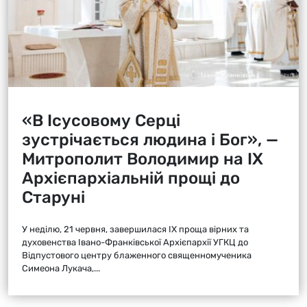
«В Ісусовому Серці
зустрічається людина і Бог», —
Митрополит Володимир на ІХ
Архієпархіальній прощі до
Старуні
У неділю, 21 червня, завершилася ІХ проща вірних та
духовенства Івано-Франківської Архієпархії УГКЦ до
Відпустового центру блаженного священномученика
Симеона Лукача,...