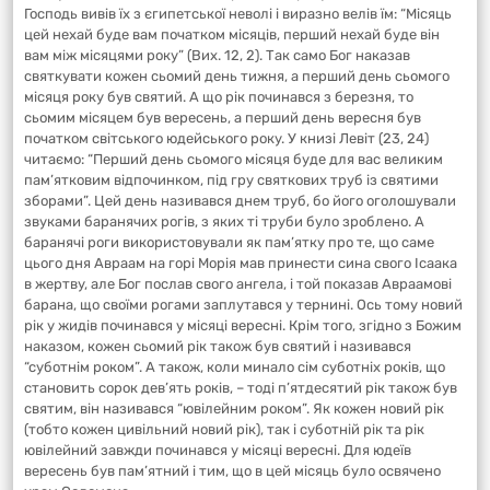
Господь вивів їх з єгипетської неволі і виразно велів їм: “Місяць
цей нехай буде вам початком місяців, перший нехай буде він
вам між місяцями року” (Вих. 12, 2). Так само Бог наказав
святкувати кожен сьомий день тижня, а перший день сьомого
місяця року був святий. А що рік починався з березня, то
сьомим місяцем був вересень, а перший день вересня був
початком світського юдейського року. У книзі Левіт (23, 24)
читаємо: “Перший день сьомого місяця буде для вас великим
пам’ятковим відпочинком, під гру святкових труб із святими
зборами”. Цей день називався днем труб, бо його оголошували
звуками баранячих рогів, з яких ті труби було зроблено. А
баранячі роги використовували як пам’ятку про те, що саме
цього дня Авраам на горі Морія мав принести сина свого Ісаака
в жертву, але Бог послав свого ангела, і той показав Авраамові
барана, що своїми рогами заплутався у тернині. Ось тому новий
рік у жидів починався у місяці вересні. Крім того, згідно з Божим
наказом, кожен сьомий рік також був святий і називався
“суботнім роком”. А також, коли минало сім суботніх років, що
становить сорок дев’ять років, – тоді п’ятдесятий рік також був
святим, він називався “ювілейним роком”. Як кожен новий рік
(тобто кожен цивільний новий рік), так і суботній рік та рік
ювілейний завжди починався у місяці вересні. Для юдеїв
вересень був пам’ятний і тим, що в цей місяць було освячено