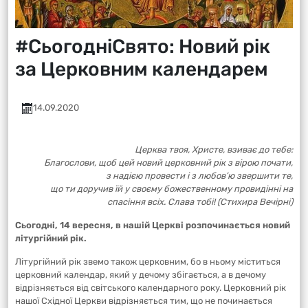
#СьогодніСвято: Новий рік
за Церковним календарем
14.09.2020
Церква твоя, Христе, взиває до тебе:
Благослови, щоб цей новий церковний рік з вірою почати,
з надією провести і з любов’ю звершити те,
що ти доручив їй у своєму божественному провидінні на
спасіння всіх. Слава тобі! (Стихира Вечірні)
Сьогодні, 14 вересня, в нашій Церкві розпочинається новий
літургійний рік.
Літургійний рік звемо також церковним, бо в ньому міститься
церковний календар, який у дечому збігається, а в дечому
відрізняється від світського календарного року. Церковний рік
нашої Східної Церкви відрізняється тим, що не починається