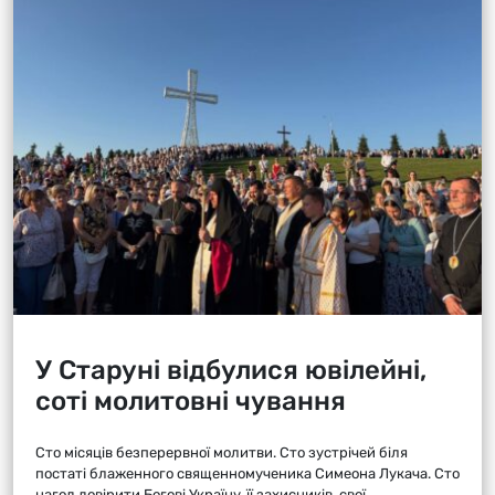
У Старуні відбулися ювілейні,
соті молитовні чування
Сто місяців безперервної молитви. Сто зустрічей біля
постаті блаженного священномученика Симеона Лукача. Сто
нагод довірити Богові Україну, її захисників, свої...