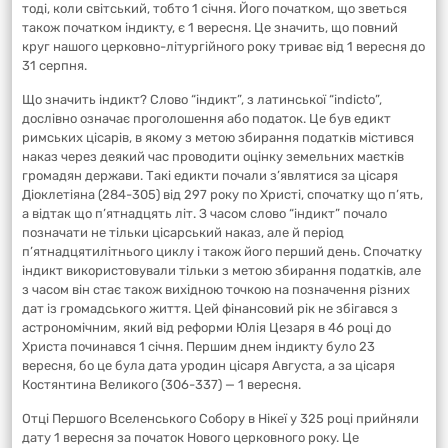
тоді, коли світський, тобто 1 січня. Його початком, що зветься
також початком індикту, є 1 вересня. Це значить, що повний
круг нашого церковно-літургійного року триває від 1 вересня до
31 серпня.
Що значить індикт? Слово “індикт”, з латинської “indicto”,
дослівно означає проголошення або податок. Це був едикт
римських цісарів, в якому з метою збирання податків містився
наказ через деякий час проводити оцінку земельних маєтків
громадян держави. Такі едикти почали з’являтися за цісаря
Діоклетіяна (284-305) від 297 року по Христі, спочатку що п’ять,
а відтак що п’ятнадцять літ. З часом слово “індикт” почало
позначати не тільки цісарський наказ, але й період
п’ятнадцятилітнього циклу і також його перший день. Спочатку
індикт використовували тільки з метою збирання податків, але
з часом він стає також вихідною точкою на позначення різних
дат із громадського життя. Цей фінансовий рік не збігався з
астрономічним, який від реформи Юлія Цезаря в 46 році до
Христа починався 1 січня. Першим днем індикту було 23
вересня, бо це була дата уродин цісаря Августа, а за цісаря
Костянтина Великого (306-337) — 1 вересня.
Отці Першого Вселенського Собору в Нікеї у 325 році прийняли
дату 1 вересня за початок Нового церковного року. Це