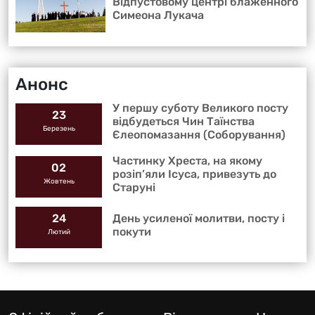
Відпустовому центрі блаженного
Симеона Лукача
Анонс
У першу суботу Великого посту
23
відбудеться Чин Таїнства
Березень
Єлеопомазання (Соборування)
Частинку Хреста, на якому
02
розіп’яли Ісуса, привезуть до
Жовтень
Старуні
День усиленої молитви, посту і
24
покути
Лютий