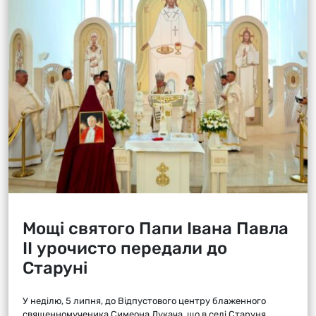
Мощі святого Папи Івана Павла
ІІ урочисто передали до
Старуні
У неділю, 5 липня, до Відпустового центру блаженного
священномученика Симеона Лукача, що в селі Старуня,