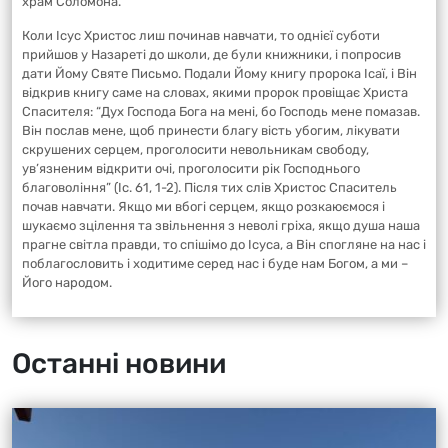
храм Соломона.
Коли Ісус Христос лиш починав навчати, то однієї суботи
прийшов у Назареті до школи, де були книжники, і попросив
дати Йому Святе Письмо. Подали Йому книгу пророка Ісаї, і Він
відкрив книгу саме на словах, якими пророк провіщає Христа
Спасителя: “Дух Господа Бога на мені, бо Господь мене помазав.
Він послав мене, щоб принести благу вість убогим, лікувати
скрушених серцем, проголосити невольникам свободу,
ув’язненим відкрити очі, проголосити рік Господнього
благовоління” (Іс. 61, 1-2). Після тих слів Христос Спаситель
почав навчати. Якщо ми вбогі серцем, якщо розкаюємося і
шукаємо зцілення та звільнення з неволі гріха, якщо душа наша
прагне світла правди, то спішімо до Ісуса, а Він спогляне на нас і
поблагословить і ходитиме серед нас і буде нам Богом, а ми –
Його народом.
Останні новини