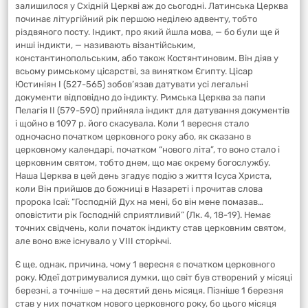
залишилося у Східній Церкві аж до сьогодні. Латинська Церква
починає літургійний рік першою неділею адвенту, тобто
різдвяного посту. Індикт, про який йшла мова, — бо були ще й
инші індикти, — називають візантійським,
константинопольським, або також Костянтиновим. Він діяв у
всьому римському цісарстві, за винятком Єгипту. Цісар
Юстиніян І (527-565) зобов’язав датувати усі легальні
документи відповідно до індикту. Римська Церква за папи
Пелагія II (579-590) прийняла індикт для датування документів
і щойно в 1097 р. його скасувала. Коли 1 вересня стало
одночасно початком церковного року або, як сказано в
церковному календарі, початком “нового літа”, то воно стало і
церковним святом, тобто днем, що має окрему богослужбу.
Наша Церква в цей день згадує подію з життя Ісуса Христа,
коли Він прийшов до божниці в Назареті і прочитав слова
пророка Ісаї: “Господній Дух на мені, бо він мене помазав…
оповістити рік Господній сприятливий” (Лк. 4, 18-19). Немає
точних свідчень, коли початок індикту став церковним святом,
але воно вже існувало у VIII сторіччі.
Є ще, однак, причина, чому 1 вересня є початком церковного
року. Юдеї дотримувалися думки, що світ був створений у місяці
березні, а точніше – на десятий день місяця. Пізніше 1 березня
став у них початком нового церковного року, бо цього місяця