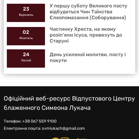
У першу суботу Великого посту
23
відбудеться Чин Таїнства
Березень
Єлеопомазання (Соборування)
Частинку Хреста, на якому
02
розіп’яли Ісуса, привезуть до
Жовтень
Старуні
День усиленої молитви, посту і
24
покути
Лютий
Офіційний веб-ресурс Відпустового Центру
блаженного Симеона Лукача
Телефон:
+38 067 559 9100
Електронна пошта:
svmlukach@gmail.com