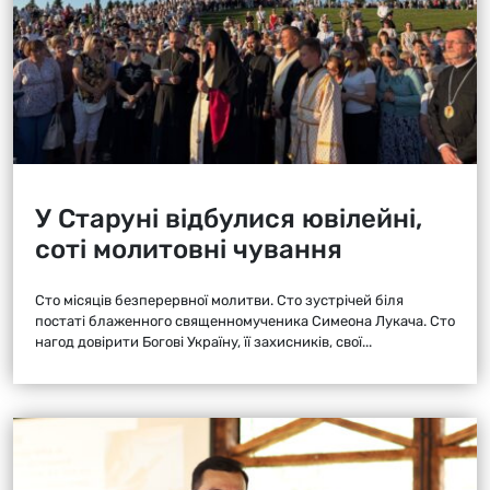
У Старуні відбулися ювілейні,
соті молитовні чування
Сто місяців безперервної молитви. Сто зустрічей біля
постаті блаженного священномученика Симеона Лукача. Сто
нагод довірити Богові Україну, її захисників, свої...