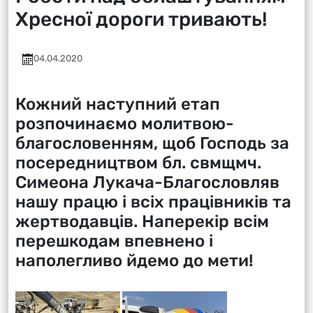
Хресної дороги тривають!
04.04.2020
Кожний наступний етап
розпочинаємо молитвою-
благословенням, щоб Господь за
посередництвом бл. свмщмч.
Симеона Лукача-Благословляв
нашу працю і всіх працівників та
жертводавців. Наперекір всім
перешкодам впевнено і
наполегливо йдемо до мети!