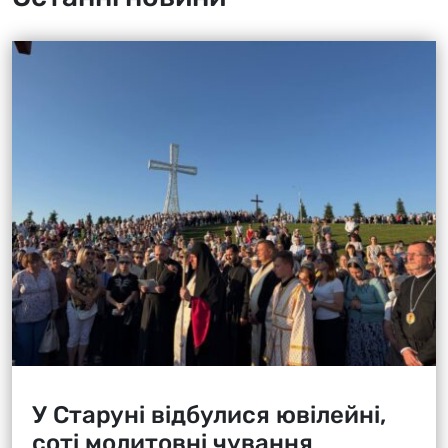
У Старуні відбулися ювілейні,
соті молитовні чування