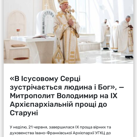
«В Ісусовому Серці
зустрічається людина і Бог», —
Митрополит Володимир на ІХ
Архієпархіальній прощі до
Старуні
У неділю, 21 червня, завершилася ІХ проща вірних та
духовенства Івано-Франківської Архієпархії УГКЦ до