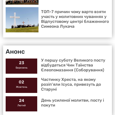
ТОП-7 причин чому варто взяти
участь у молитовних чуваннях у
Відпустовому центрі блаженного
Симеона Лукача
Анонс
У першу суботу Великого посту
23
відбудеться Чин Таїнства
Березень
Єлеопомазання (Соборування)
Частинку Хреста, на якому
02
розіп’яли Ісуса, привезуть до
Жовтень
Старуні
День усиленої молитви, посту і
24
покути
Лютий