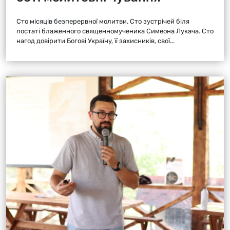
Сто місяців безперервної молитви. Сто зустрічей біля
постаті блаженного священномученика Симеона Лукача. Сто
нагод довірити Богові Україну, її захисників, свої...