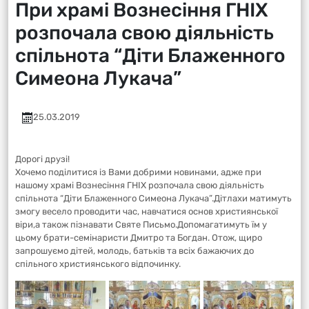
При храмі Вознесіння ГНІХ
розпочала свою діяльність
спільнота “Діти Блаженного
Симеона Лукача”
25.03.2019
Дорогі друзі!
Хочемо поділитися із Вами добрими новинами, адже при
нашому храмі Вознесіння ГНІХ розпочала свою діяльність
спільнота “Діти Блаженного Симеона Лукача”.Дітлахи матимуть
змогу весело проводити час, навчатися основ християнської
віри,а також пізнавати Святе Письмо.Допомагатимуть їм у
цьому брати-семінаристи Дмитро та Богдан. Отож, щиро
запрошуємо дітей, молодь, батьків та всіх бажаючих до
спільного християнського відпочинку.