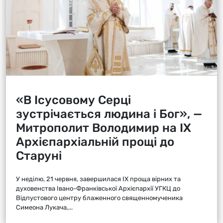
«В Ісусовому Серці
зустрічається людина і Бог», —
Митрополит Володимир на ІХ
Архієпархіальній прощі до
Старуні
У неділю, 21 червня, завершилася ІХ проща вірних та
духовенства Івано-Франківської Архієпархії УГКЦ до
Відпустового центру блаженного священномученика
Симеона Лукача,...