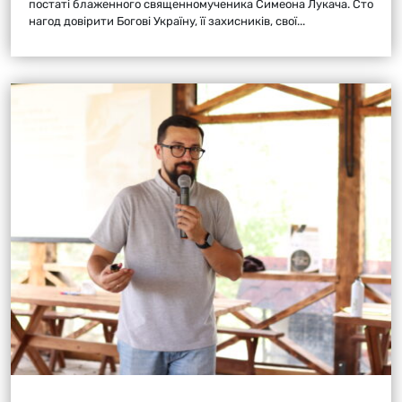
постаті блаженного священномученика Симеона Лукача. Сто
нагод довірити Богові Україну, її захисників, свої...