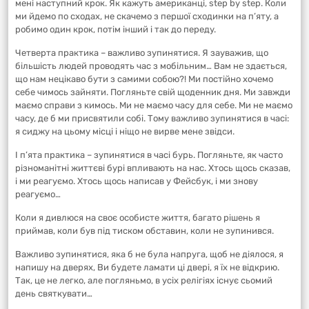
мені наступний крок. Як кажуть американці, step by step. Коли
ми йдемо по сходах, не скачемо з першої сходинки на п’яту, а
робимо один крок, потім інший і так до переду.
Четверта практика – важливо зупинятися. Я зауважив, що
більшість людей проводять час з мобільним… Вам не здається,
що нам нецікаво бути з самими собою?! Ми постійно хочемо
себе чимось зайняти. Погляньте свій щоденник дня. Ми завжди
маємо справи з кимось. Ми не маємо часу для себе. Ми не маємо
часу, де б ми присвятили собі. Тому важливо зупинятися в часі:
я сиджу на цьому місці і ніщо не вирве мене звідси.
І п’ята практика – зупинятися в часі бурь. Погляньте, як часто
різноманітні життєві бурі впливають на нас. Хтось щось сказав,
і ми реагуємо. Хтось щось написав у Фейсбук, і ми знову
реагуємо…
Коли я дивлюся на своє особисте життя, багато рішень я
приймав, коли був під тиском обставин, коли не зупинився.
Важливо зупинятися, яка б не була напруга, щоб не діялося, я
напишу на дверях, Ви будете ламати ці двері, я їх не відкрию.
Так, це не легко, але погляньмо, в усіх релігіях існує сьомий
день святкувати…