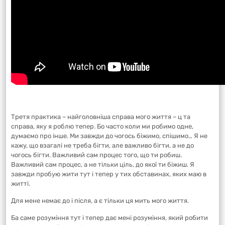
Третя практика – найголовніша справа мого життя – ц та
справа, яку я роблю тепер. Бо часто коли ми робимо одне,
думаємо про інше. Ми завжди до чогось біжимо, спішимо… Я не
кажу, що взагалі не треба бігти, але важливо бігти, а не до
чогось бігти. Важливий сам процес того, що ти робиш.
Важливий сам процес, а не тільки ціль, до якої ти біжиш. Я
завжди пробую жити тут і тепер у тих обставинах, яких маю в
житті.
Для мене немає до і після, а є тільки ця мить мого життя.
Ба саме розуміння тут і тепер дає мені розуміння, який робити