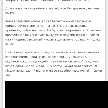
змиритися з нашими слабкими сторонами, а змінити їх.
Друга практика – приймати людей, яких Бог дає нам у нашому
житті.
Коли я став єпископом, я дуже багато приймав людей, які
приходили до мене на прийом. Я їх намагався швидше
прийняти, щоб вони пішли. Це було не те прийняття… Пізніше я
зрозумів, що це мене дуже вимучує. Я помітив, що не дивлюся
на ту людину, з якою спілкуюся, а думаю вже про наступну, яка
чекає.
Важливо зустрічатися з людьми, якими вони є і не керуватися
стереотипами. Люди мають властивість змінюватися. Я
свідомий того, що від людей можна чекати всього. Але я дуже
вірю людям, це дає їм площину рости. То хай вони ростуть. Я
ніколи не залежний від того, чи вони добре повелися зі мною чи
зле.