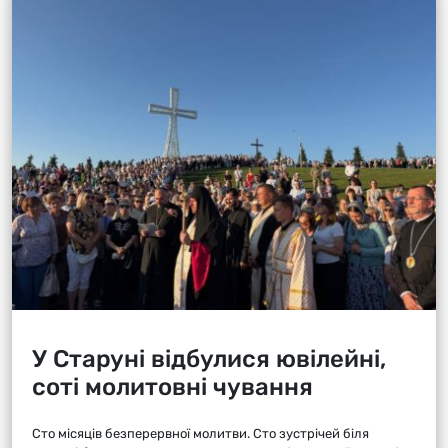
У Старуні відбулися ювілейні,
соті молитовні чування
Сто місяців безперервної молитви. Сто зустрічей біля