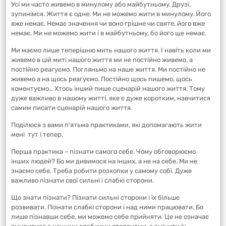
Усі ми часто живемо в минулому або майбутньому. Друзі,
зупинімся. Життя є одне. Ми не можемо жити в минулому. Його
вже немає. Немає значення чи воно грішне чи святе, його вже
немає. Ми не можемо жити і в майбутньому, бо його ще немає.
Ми маємо лише теперішню мить нашого життя. І навіть коли ми
живемо в цій миті нашого життя ми не постійно живемо, а
постійно реагуємо. Погляньмо на наше життя. Ми постійно не
живемо а на щось реагуємо. Постійно щось пишемо, щось
коментуємо… Хтось інший пише сценарій нашого життя. Тому
дуже важливо в нашому житті, яке є дуже коротким, навчитися
самим писати сценарій нашого життя.
Поділюся з вами п’ятьма практиками, які допомагають жити
мені тут і тепер.
Перша практика – пізнати самого себе. Чому обговорюємо
інших людей? Бо ми дивимося на інших, а не на себе. Ми не
знаємо себе. Треба робити розкопки у самому собі. Дуже
важливо пізнати свої сильні і слабкі сторони.
Що знати пізнати? Пізнати сильні сторони і їх більше
розвивати. Пізнати слабкі сторони і над ними працювати. Бо
лише пізнавши себе, ми можемо себе прийняти. Це не означає