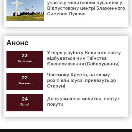
участь у молитовних чуваннях у
Відпустовому центрі блаженного
Симеона Лукача
Анонс
У першу суботу Великого посту
23
відбудеться Чин Таїнства
Березень
Єлеопомазання (Соборування)
Частинку Хреста, на якому
02
розіп’яли Ісуса, привезуть до
Жовтень
Старуні
День усиленої молитви, посту і
24
покути
Лютий