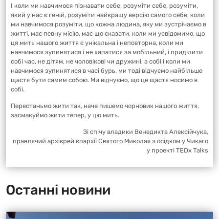
І коли ми навчимося пізнавати себе, розуміти себе, розуміти,
який у нас є геній, розуміти найкращу версію самого себе, коли
ми навчимося розуміти, що кожна людина, яку ми зустрічаємо в
житті, має певну місію, має що сказати, коли ми усвідомимо, що
ця мить нашого життя є унікальна і неповторна, коли ми
навчимося зупинятися і не хапатися за мобільний, і приділити
собі час, не дітям, не чоловікові чи дружині, а собі і коли ми
навчимося зупинятися в часі бурь, ми тоді відчуємо найбільше
щастя бути самим собою. Ми відчуємо, що це щастя носимо в
собі.
Перестаньмо жити так, наче пишемо чорновик нашого життя,
засмакуймо жити тепер, у цю мить.
Зі спічу владики Венедикта Алексійчука,
правлячий архієрей єпархії Святого Миколая з осідком у Чикаго
у проекті TEDx Talks
Останні новини