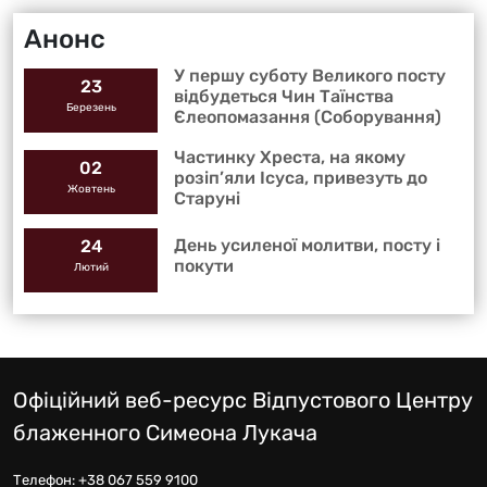
Анонс
У першу суботу Великого посту
23
відбудеться Чин Таїнства
Березень
Єлеопомазання (Соборування)
Частинку Хреста, на якому
02
розіп’яли Ісуса, привезуть до
Жовтень
Старуні
День усиленої молитви, посту і
24
покути
Лютий
Офіційний веб-ресурс Відпустового Центру
блаженного Симеона Лукача
Телефон:
+38 067 559 9100