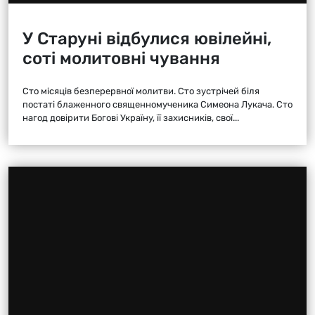
У Старуні відбулися ювілейні,
соті молитовні чування
Сто місяців безперервної молитви. Сто зустрічей біля
постаті блаженного священномученика Симеона Лукача. Сто
нагод довірити Богові Україну, її захисників, свої...