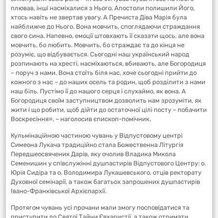
плював, інші насміхалися з Нього, Апостоли полишили Його,
хтось навіть не звертав увагу. А Пречиста Діва Марія була
найближче до Нього. Вона мовчить, споглядаючи страждання
свого сина. Напевно, емоції штовхають її сказати щось, але вона
мовчить, бо любить. Мовчить, бо страждає та до кінця не
розуміє, що відбувається. Сьогодні наш український народ
розпинають на хресті, насміхаються, вбивають, але Богородиця
– поруч з нами. Вона стоїть біля нас, хоче сьогодні прийти до
кожного з нас – до наших осель та родин, щоб розділити з нами
наш біль. Пустімо її до нашого серця і слухаймо, як вона. А
Богородиця своїм заступництвом дозволить нам зрозуміти, як
жити і що робити, щоб дійти до остаточної цілі посту – побачити
Воскресіння», – наголосив єпископ-помічник.
Кульмінаційною частиною чувань у Відпустовому центрі
Симеона Лукача традиційно стала Божественна Літургія
Передшеосвячених Дарів, яку очолив Владика Микола
Семенишин у співслужінні душпастирів Відпустового Центру: о.
Юрія Сидіра та о. Володимира Лукашевського, отців ректорату
Духовної семінарії, а також багатьох запрошених душпастирів
Івано-Франківської Архієпархії.
Протягом чувань усі прочани мали змогу посповідатися та
приступити до Святої Тайни Євхаристії, а також отримати