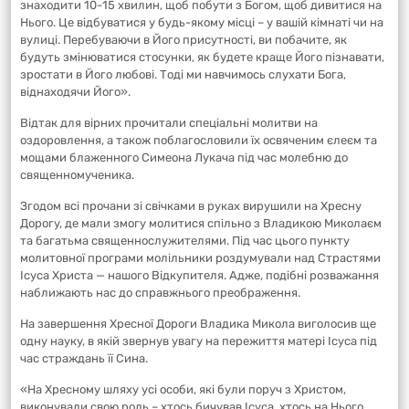
знаходити 10-15 хвилин, щоб побути з Богом, щоб дивитися на
Нього. Це відбуватися у будь-якому місці – у вашій кімнаті чи на
вулиці. Перебуваючи в Його присутності, ви побачите, як
будуть змінюватися стосунки, як будете краще Його пізнавати,
зростати в Його любові. Тоді ми навчимось слухати Бога,
віднаходячи Його».
Відтак для вірних прочитали спеціальні молитви на
оздоровлення, а також поблагословили їх освяченим єлеєм та
мощами блаженного Симеона Лукача під час молебню до
священномученика.
Згодом всі прочани зі свічками в руках вирушили на Хресну
Дорогу, де мали змогу молитися спільно з Владикою Миколаєм
та багатьма священнослужителями. Під час цього пункту
молитовної програми молільники роздумували над Страстями
Ісуса Христа — нашого Відкупителя. Адже, подібні розважання
наближають нас до справжнього преображення.
На завершення Хресної Дороги Владика Микола виголосив ще
одну науку, в якій звернув увагу на пережиття матері Ісуса під
час страждань її Сина.
«На Хресному шляху усі особи, які були поруч з Христом,
виконували свою роль – хтось бичував Ісуса, хтось на Нього