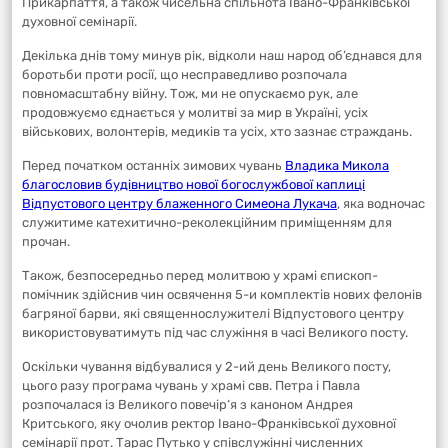
Прикарпаття, а також чисельна спільнота Івано-Франківської
духовної семінарії.
Декілька днів тому минув рік, відколи наш народ об’єднався для
боротьби проти росії, що несправедливо розпочала
повномасштабну війну. Тож, ми не опускаємо рук, але
продовжуємо єднається у молитві за мир в Україні, усіх
військових, волонтерів, медиків та усіх, хто зазнає страждань.
Перед початком останніх зимових чувань
Владика Микола
благословив будівництво нової богослужбової каплиці
Відпустового центру блаженного Симеона Лукача
, яка водночас
служитиме катехитично-реколекційним приміщенням для
прочан.
Також, безпосередньо перед молитвою у храмі єпископ-
помічник здійснив чин освячення 5-и комплектів нових фелонів
багряної барви, які священнослужителі Відпустового центру
використовуватимуть під час служіння в часі Великого посту.
Оскільки чування відбувалися у 2-ий день Великого посту,
цього разу програма чувань у храмі свв. Петра і Павла
розпочалася із Великого повечір‘я з каноном Андрея
Критського, яку очолив ректор Івано-Франківської духовної
семінарії прот. Тарас Путько у співслужінні численних