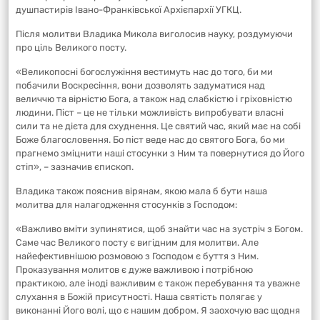
душпастирів Івано-Франківської Архієпархії УГКЦ.
Після молитви Владика Микола виголосив науку, роздумуючи
про ціль Великого посту.
«Великопосні богослужіння вестимуть нас до того, би ми
побачили Воскресіння, вони дозволять задуматися над
величчю та вірністю Бога, а також над слабкістю і гріховністю
людини. Піст – це не тільки можливість випробувати власні
сили та не дієта для схуднення. Це святий час, який має на собі
Боже благословення. Бо піст веде нас до святого Бога, бо ми
прагнемо зміцнити наші стосунки з Ним та повернутися до Його
стіп», – зазначив єпископ.
Владика також пояснив вірянам, якою мала б бути наша
молитва для налагодження стосунків з Господом:
«Важливо вміти зупинятися, щоб знайти час на зустріч з Богом.
Саме час Великого посту є вигідним для молитви. Але
найефективнішою розмовою з Господом є буття з Ним.
Проказування молитов є дуже важливою і потрібною
практикою, але іноді важливим є також перебування та уважне
слухання в Божій присутності. Наша святість полягає у
виконанні Його волі, що є нашим добром. Я заохочую вас щодня