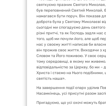
святкуємо празник Святого Миколая,
був переповнений Святий Миколай, ба
намагався бути поруч. Він показав д
доброта була у Святому Миколаєві від
сьогодні ми спогадуємо день святого 
різні притчі, та як Господь задля нас
того, щоб ми почули його, але щоб п
нас у своєму житті написав би власне
він прожив своє життя. Виходячи з 
Словом та Його поживою. У своє серц
тому середовищі, в якому ми живемо. 
відповідальністю за Церкву, бо ми – 
Христа і стаємо на Нього подібними, 
святість наша».
На завершення події єпарх уділив Пов
Насамкінець, усі присутні разом зас
Пригадуємо, що усі охочі можуть бра