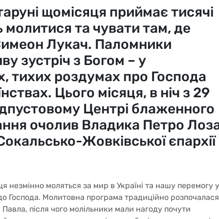
таруні щомісяця приймає тисячі
ь молитися та чувати там, де
имеон Лукач. Паломники
у зустріч з Богом – у
, тихих роздумах про Господа
їнствах. Цього місяця, в ніч з 29
Відпустовому Центрі блаженного
ання очолив Владика Петро Лоз
Сокальсько-Жовківської єпархії
 незмінно моляться за мир в Україні та нашу перемогу 
я до Господа. Молитовна програма традиційно розпочалася
 і Павла, після чого молільники мали нагоду почути