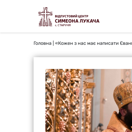
Головна
|
«Кожен з нас має написати Єванг