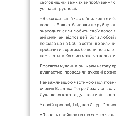
сьогоднішніх важких випробуваннях
усі наші труднощі.
«В сьогоднішній час війни, коли ми 
ворогів. Важко, бачивши це руйнуван
знаходити сили любити своїх ворогів
ані сили, ані відповідей. Бог з любов
показав це на Собі в останні хвилин
пробачити ворогам, бо вони не знают
пам’ятати, в Кого ми можемо черпати
Протягом чувань вірні мали нагоду п
душпастирі проводили духовні розмов
Найважливішою частиною молитовних 
очолив Владика Петро Лоза у співслу
Лукашевського та душпастирів Івано-
У своїй проповіді під час Літургії єп
«Господь прийшов на цю землю як дар