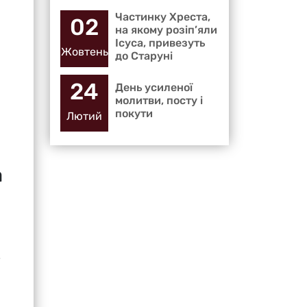
Частинку Хреста,
02
на якому розіп’яли
Ісуса, привезуть
Жовтень
до Старуні
24
День усиленої
молитви, посту і
покути
Лютий
а
у