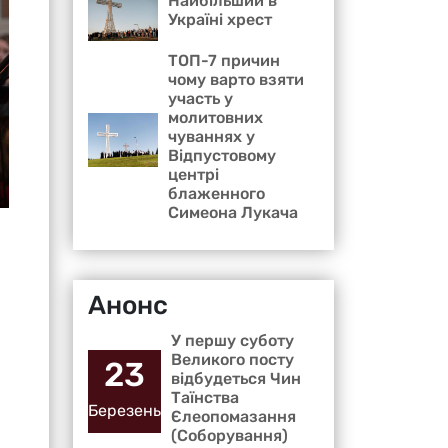
Найбільший в
Україні хрест
ТОП-7 причин
чому варто взяти
участь у
молитовних
чуваннях у
Відпустовому
центрі
блаженного
Симеона Лукача
Анонс
У першу суботу
Великого посту
23
відбудеться Чин
Таїнства
Березень
Єлеопомазання
(Соборування)