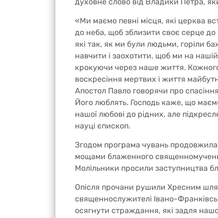
духовне слово від Владики Петра, як
«Ми маємо певні місця, які церква вс
до неба, щоб зблизити своє серце до 
які так, як ми були людьми, горіли ба
навчити і заохотити, щоб ми на нашій
крокуючи через наше життя. Кожного 
воскресіння мертвих і життя майбутнь
Апостол Павло говорячи про спасіння,
Його люблять. Господь каже, що маєм
нашої любові до рідних, але підкресл
науці єпископ.
Згодом програма чувань продовжила
мощами блаженного священномучени
Молільники просили заступництва бл
Опісля прочани рушили Хресним шлях
священнослужителі Івано-Франківськ
осягнути страждання, які задля наш