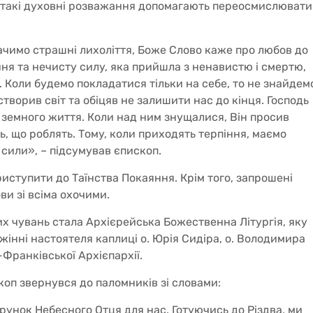
 такі духовні розважання допомагають переосмислювати
бачимо страшні лихоліття, Боже Слово каже про любов до
ня та нечисту силу, яка прийшла з ненавистю і смертю,
. Коли будемо покладатися тільки на себе, то не знайдем
і створив світ та обіцяв не залишити нас до кінця. Господь
и земного життя. Коли над ним знущалися, Він просив
ь, що роблять. Тому, коли приходять терпіння, маємо
 сили», – підсумував єпископ.
риступити до Таїнства Покаяння. Крім того, запрошені
и зі всіма охочими.
чувань стала Архієрейська Божественна Літургія, яку
жінні настоятеля каплиці о. Юрія Сидіра, о. Володимира
Франківської Архієпархії.
ископ звернувся до паломників зі словами:
унок Небесного Отця для нас. Готуючись до Різдва, ми