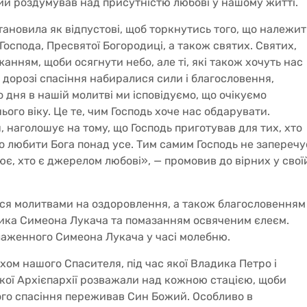
ий роздумував над присутністю любові у нашому житті.
тановила як відпустові, щоб торкнутись того, що належит
Господа, Пресвятої Богородиці, а також святих. Святих,
жанням, щоби осягнути небо, але ті, які також хочуть нас
 дорозі спасіння набиралися сили і благословення,
дня в нашій молитві ми ісповідуємо, що очікуємо
ого віку. Це те, чим Господь хоче нас обдарувати.
 наголошує на тому, що Господь приготував для тих, хто
о любити Бога понад усе. Тим самим Господь не заперечу
ює, хто є джерелом любові», — промовив до вірних у свої
ся молитвами на оздоровлення, а також благословенням
ка Симеона Лукача та помазанням освяченим єлеєм.
аженного Симеона Лукача у часі молебню.
ом нашого Спасителя, під час якої Владика Петро і
ої Архієпархії розважали над кожною стацією, щоби
ого спасіння переживав Син Божий. Особливо в