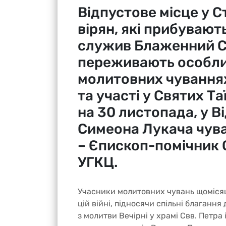
Відпустове місце у С
вірян, які прибувают
служив Блаженний С
переживають особлив
молитовних чуваннях
та участі у Святих Та
на 30 листопада, у 
Симеона Лукача чув
– Єпископ-помічник 
УГКЦ.
Учасники молитовних чувань щомісяця
цій війні, підносячи спільні благанн
з молитви Вечірні у храмі Свв. Петра