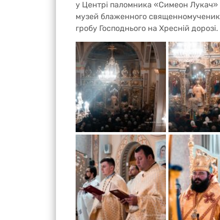
у Центрі паломника «Симеон Лукач» щ
музей блаженного священномученика т
гробу Господнього на Хресній дорозі.