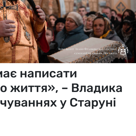
має написати
го життя», – Владика
 чуваннях у Старуні