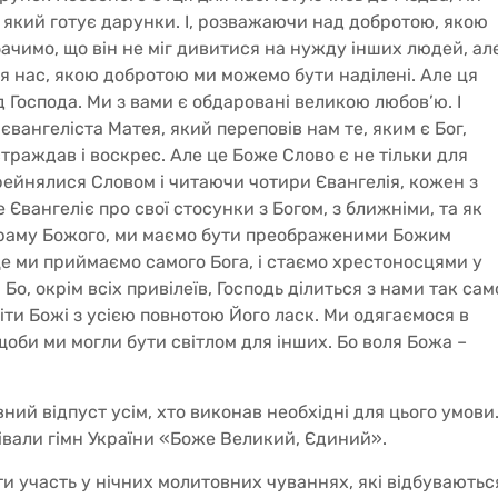
 який готує дарунки. І, розважаючи над добротою, якою
чимо, що він не міг дивитися на нужду інших людей, ал
ля нас, якою добротою ми можемо бути наділені. Але ця
 Господа. Ми з вами є обдаровані великою любов’ю. І
євангеліста Матея, який переповів нам те, яким є Бог,
 страждав і воскрес. Але це Боже Слово є не тільки для
ерейнялися Словом і читаючи чотири Євангелія, кожен з
 Євангеліє про свої стосунки з Богом, з ближніми, та як
храму Божого, ми маємо бути преображеними Божим
е ми приймаємо самого Бога, і стаємо хрестоносцями у
Бо, окрім всіх привілеїв, Господь ділиться з нами так сам
діти Божі з усією повнотою Його ласк. Ми одягаємося в
щоби ми могли бути світлом для інших. Бо воля Божа –
ний відпуст усім, хто виконав необхідні для цього умови
півали гімн України «Боже Великий, Єдиний».
ти участь у нічних молитовних чуваннях, які відбуваютьс