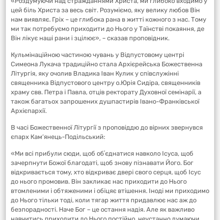
«Роздумуючи над стражданнями Христа, ми глибоко входимо у
цей біль Христа за весь світ. Розуміємо, яку велику любов Він
нам виявляє. Гріх – це глибока рана в житті кожного з нас. Тому
ми так потребуємо приходити до Нього у Таїнстві покаяння, де
Він лікує наші рани і зцілює», – сказав проповідник.
Кульмінаційною частиною чувань у Відпустовому центрі
Симеона Лукача традиційно стала Архієрейська Божественна
Літургія, яку очолив Владика Іван Кулик у співслужінні
священника Відпустового центру о.Юрія Сидіра, священників
храму свв. Петра і Павла, отців ректорату Духовної семінарії, а
також багатьох запрошених душпастирів Івано-Франківської
Архієпархії.
В часі Божественної Літургії з проповіддю до вірних звернувся
єпарх Кам‘янець-Подільський:
«Ми всі прибули сюди, щоб обʼєднатися навколо Ісуса, щоб
зачерпнути Божої благодаті, щоб знову пізнавати Його. Бог
відкривається тому, хто відкриває двері свого серця, щоб Ісус
до нього промовив. Він закликає нас приходити до Нього
втомленими і обтяженими і обіцяє втішення. Іноді ми приходимо
до Нього тільки тоді, коли тягар життя придавлює нас аж до
безпорадності. Наче Бог – це остання надія. Але як важливо
навчитись приходити до Нього постійно, неустанно думаючи