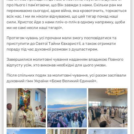
про Нього і памʼятаючи, що Він завжди з нами. Скільки ран ми
переживаємо сьогодні, адже війна, яка кровоточить, торкається
всіх нас. І ми як ніколи відчуваємо, що цей тягар понад наші
сили. Христос йде з нами пліч-о-пліч в одному напрямку, щоби
ми не самі несли наші тягарі».
Протягом чувань усі прочани мали змогу посповідатися та
приступити до Святої Тайни Євхаристії, а також отримати
пораду під час духовної розмови з душпастирем.
Завершилися молитовні чування наданням владикою Повного
відпусту усім, хто виконав необхідні для цього умови.
Після спільних подяк за молитовні чування, усі разом заспівали
духовний гімн України «Боже Великий Єдиний».