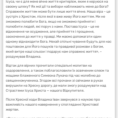
Ісуса, чи є для мене вічне життя критерієм, яким я керуюся на
своєму шляху? Як мої дії та вибори наближають мене до Бога?
Справжнім життям може бути лише життя вічне. Наша віра – це
зустріч з Христом, після якої я вже живу Його життям. Ми не
зможемо полюбити Бога, якщо не зможемо прийняти і
полюбити людей, які поруч з нами. Постава Ісуса – це не
відкинення чи осудження, але прийняття і прощення,
заохочення до життя у правді. Ми маємо допомагати один
одному віднаходити Бога. Нехай спільні чування будуть для нас
поштовхом для Його пошуків та правдивої розмови з Богом,
який витре наші сльози і подарує нам справжнє життя», –
роздумував Владика.
Відтак для вірних прочитали спеціальні молитви на
оздоровлення, а також поблагословили їх освяченим єлеєм та
мощами блаженного Симеона Лукача під час молебню до
священномученика. Згодом всі прочани зі свічками в руках
вирушили на Хресну дорогу, де мали змогу роздумувати над
Страстями Ісуса Христа — нашого Відкупителя.
Після Хресної ходи Владика Іван звернувся з наукою про
важливість нашого навернення у спогляданні Христової
жертви.