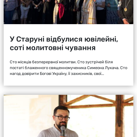
У Старуні відбулися ювілейні,
соті молитовні чування
Сто місяців безперервної молитви. Сто зустрічей біля
постаті блаженного священномученика Симеона Лукача. Сто
нагод довірити Богові Україну, її захисників, свої...