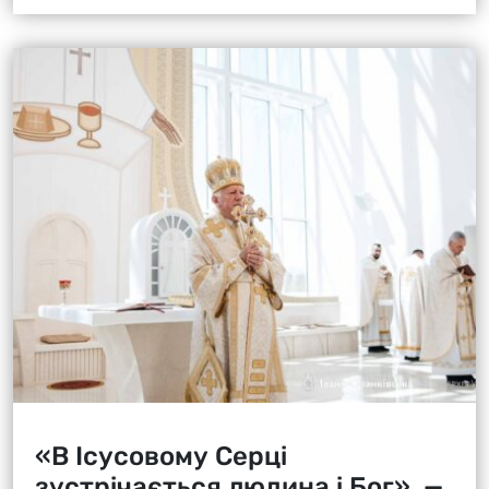
«В Ісусовому Серці
зустрічається людина і Бог», —