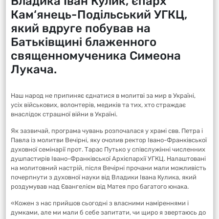
Владика Іван Кулик, єпарх
Кам‘янець-Подільський УГКЦ,
який вдруге побував на
Батьківщині блаженного
священномученика Симеона
Лукача.
Наш народ не припиняє єднатися в молитві за мир в Україні,
усіх військових, волонтерів, медиків та тих, хто страждає
внаслідок страшної війни в Україні.
Як зазвичай, програма чувань розпочалася у храмі свв. Петра і
Павла із молитви Вечірні, яку очолив ректор Івано-Франківської
духовної семінарії прот. Тарас Путько у співслужінні численних
душпастирів Івано-Франківської Архієпархії УГКЦ. Налаштовані
на молитовний настрій, після Вечірні прочани мали можливість
почерпнути з духовної науки від Владики Івана Кулика, який
роздумував над Євангелієм від Матея про багатого юнака.
«Кожен з нас прийшов сьогодні з власними наміреннями і
думками, але ми мали б себе запитати, чи щиро я звертаюсь до