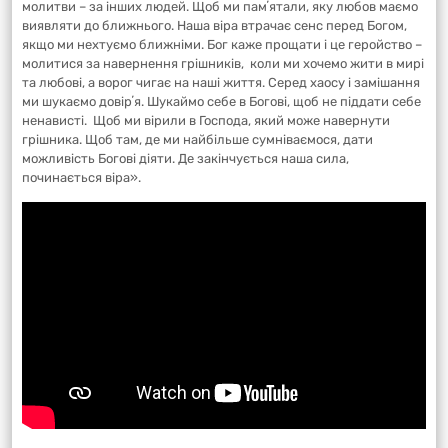
молитви – за інших людей. Щоб ми памʼятали, яку любов маємо
виявляти до ближнього. Наша віра втрачає сенс перед Богом,
якщо ми нехтуємо ближніми. Бог каже прощати і це геройство –
молитися за навернення грішників, коли ми хочемо жити в мирі
та любові, а ворог чигає на наші життя. Серед хаосу і замішання
ми шукаємо довірʼя. Шукаймо себе в Богові, щоб не піддати себе
ненависті. Щоб ми вірили в Господа, який може навернути
грішника. Щоб там, де ми найбільше сумніваємося, дати
можливість Богові діяти. Де закінчується наша сила,
починається віра».