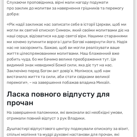
Слухаючи проповідника, вірні мали нагоду подумати
про заклик до молитви за навернення грішників та перемогу
добра:
«Рік надії закликає нас записати себе в історії Церкви, щоб ми
могли як святий єпископ Симеон, який своїми молитвами діє на
наші серця, відізватися на дар святої віри. Нашими стараннями
ми хочемо зупинити ворога і дати Богові навернути його. Надія
нас не засоромить. Бажаю, щоб ви могли реалізувати ваше
життя цілеспрямованими молитвами. Наш блаженний вже
робить чуда, бо ми бачимо велике преображення тут. Це
видимий знак невидимої Божої сили, яка діє тут на нас.
Заключімо перед Богом акт довірʼя. Молімося, щоб нам
вистачило життя та сили, аби стати свідками великої
перемоги», – на завершення побажав владика Михаїл.
Ласка повного відпусту для
прочан
На завершення паломники, які виконали всі необхідні умови,
отримали повний відпуст з рук Владики.
Душпастирі відпустового центру подякували єпископу за візит,
спільні моління та мудрі духовні настанови для прочан, які