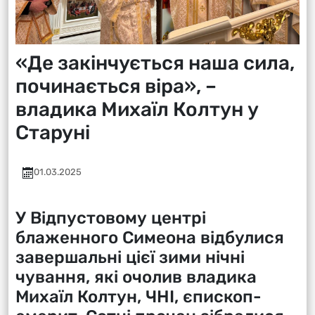
«Де закінчується наша сила,
починається віра», –
владика Михаїл Колтун у
Старуні
01.03.2025
У Відпустовому центрі
блаженного Симеона відбулися
завершальні цієї зими нічні
чування, які очолив владика
Михаїл Колтун, ЧНІ, єпископ-