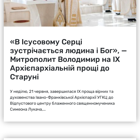
«В Ісусовому Серці
зустрічається людина і Бог», —
Митрополит Володимир на ІХ
Архієпархіальній прощі до
Старуні
У неділю, 21 червня, завершилася ІХ проща вірних та
духовенства Івано-Франківської Архієпархії УГКЦ до
Відпустового центру блаженного священномученика
Симеона Лукача,...