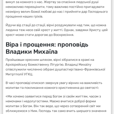
викуп за кожного з нас. Жертву за спасіння людської душі
неможливо переоцінити, тому важливо постійно пригадувати
незмірну велич Божої любові до нас і прийняти дар Господнього
прощення наших гріхів.
Йдучи від стації до стації, вірні роздумували над тим, що кожна
людина теж несе свій хрест у житті. Однак, завдяки Христу, цей
хрест може стати дорогою до Воскресіння.
Віра і прощення: проповідь
Владики Михаїла
Пройшовши хресним шляхом, вірні зібралися в храмі на
Архієрейську Божественну Літургію. Владиці Михаїлу
співслужили численно зібрані душпастирі Івано-Франківської
Митртполії УГКЦ.
В часі проповіді єпископ звернув увагу вірних на важливість
молитви та покликання кожного християнина до святості:
«Ми хочемо заявитися перед Богом зі своїм життям, часом з
немочами і недолугостями. Маємо вчитися доброї форми
молитви з Богом. Він так веде, що через сотворений світ ми
зближуємося з Ним. Господь так само вчить ширшого значення