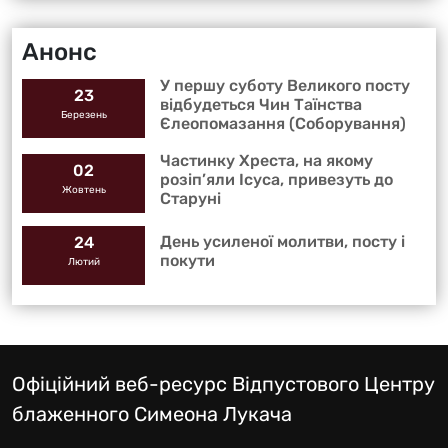
Анонс
У першу суботу Великого посту
23
відбудеться Чин Таїнства
Березень
Єлеопомазання (Соборування)
Частинку Хреста, на якому
02
розіп’яли Ісуса, привезуть до
Жовтень
Старуні
День усиленої молитви, посту і
24
покути
Лютий
Офіційний веб-ресурс Відпустового Центру
блаженного Симеона Лукача