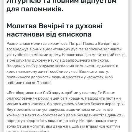
Літургією та повним відпустом
для паломників.
Молитва Вечірні та духовні
настанови від єпископа
Розпочалася молитва в храмі свв. Петра і Павла з Вечірні, що
зосереджує вірних в молитовному дусі та запрошує залишити
усі турботи за межами храму. Налаштовані на молитовний вечір,
вірні слухали духовну науку від запрошеного єпископа.
Владика у своїх роздумах наголосив на значенні вдячності в
християнському житті, особливо у часі Великого посту,
покликаного допомогти людині зростати у чеснотах, щоб
наблизитися до Творця.
«Бог відкриває нам Свій задум, щоб ми у взаємодії з Божим
благословенням робили цей світ кращим. Надходить піст і ми
маємо з чого каятися, бо пропускаємо багато Божого через гріх.
Яку приємність ми успадкуємо, якщо чинимо лише, те що
хочемо і з нехіттю користаємо з дарів без вдячності? Вдячність
породжує відкритість людини до світу. Ми признаємо святу
волю Отця в молитві, яка дана нам, щоб ми втішалися життям
усього Його сотворіння.