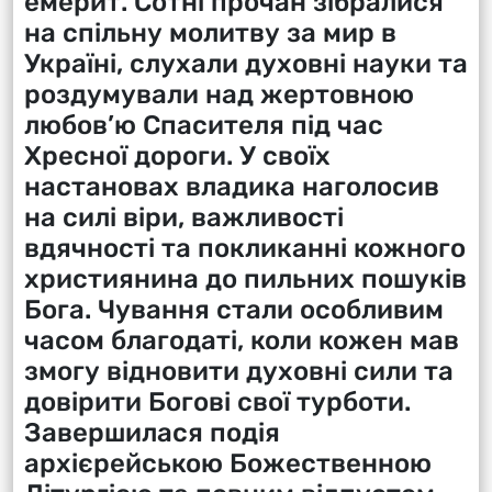
емерит. Сотні прочан зібралися
на спільну молитву за мир в
Україні, слухали духовні науки та
роздумували над жертовною
любов’ю Спасителя під час
Хресної дороги. У своїх
настановах владика наголосив
на силі віри, важливості
вдячності та покликанні кожного
християнина до пильних пошуків
Бога. Чування стали особливим
часом благодаті, коли кожен мав
змогу відновити духовні сили та
довірити Богові свої турботи.
Завершилася подія
архієрейською Божественною