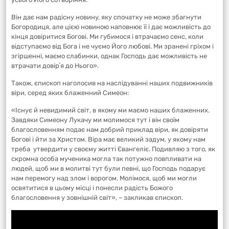
Він дає нам радісну новину, яку спочатку не може збагнути
Богородиця, але цією новиною наповнює її і дає можливість до
кінця довіритися Богові. Ми губимося і втрачаємо сенс, коли
відступаємо від Бога і не чуємо Його любові. Ми зранені гріхом і
згіршенні, маємо слабинки, однак Господь дає можливість не
втрачати довірʼя до Нього».
Також, єпископ наголосив на наслідуванні наших подвижників
віри, серед яких блаженний Симеон:
«Існує й невидимий світ, в якому ми маємо наших блаженних.
Завдяки Симеону Лукачу ми молимося тут і він своїм
благословенням подає нам добрий приклад віри, як довіряти
Богові і йти за Христом. Віра має великий задум, у якому нам
треба утвердити у своєму житті Євангеліє. Подивляю з того, як
скромна особа мученика могла так потужно повпливати на
людей, щоб ми в молитві тут були певні, що Господь подарує
нам перемогу над злом і ворогом. Молімося, щоб ми могли
освятитися в цьому місці і понесли радість Божого
благословення у зовнішній світ», – закликав єпископ.