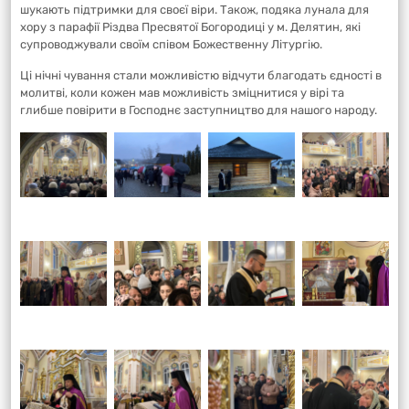
шукають підтримки для своєї віри. Також, подяка лунала для
хору з парафії Різдва Пресвятої Богородиці у м. Делятин, які
супроводжували своїм співом Божественну Літургію.
Ці нічні чування стали можливістю відчути благодать єдності в
молитві, коли кожен мав можливість зміцнитися у вірі та
глибше повірити в Господнє заступництво для нашого народу.