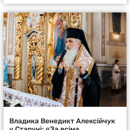
Владика Венедикт Алексійчук
у Старуні: «За всіма