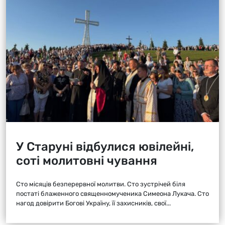
У Старуні відбулися ювілейні,
соті молитовні чування
Сто місяців безперервної молитви. Сто зустрічей біля
постаті блаженного священномученика Симеона Лукача. Сто
нагод довірити Богові Україну, її захисників, свої...