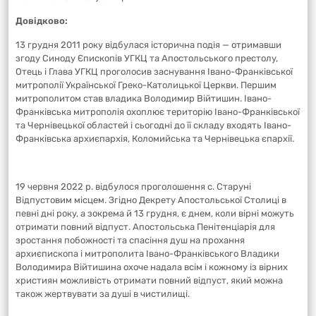
Довідково:
13 грудня 2011 року відбулася історична подія — отримавши
згоду Синоду Єпископів УГКЦ та Апостольського престолу,
Отець і Глава УГКЦ проголосив заснування Івано-Франківської
митрополії Української Греко-Католицької Церкви. Першим
митрополитом став владика Володимир Війтишин. Івано-
Франківська митрополія охоплює територію Івано-Франківської
та Чернівецької областей і сьогодні до її складу входять Івано-
Франківська архиєпархія, Коломийська та Чернівецька єпархії.
19 червня 2022 р. відбулося проголошення с. Старуні
Відпустовим місцем. Згідно Декрету Апостольської Столиці в
певні дні року, а зокрема й 13 грудня, є днем, коли вірні можуть
отримати повний відпуст. Апостольська Пенітенціарія для
зростання побожності та спасіння душ на прохання
архиєпископа і митрополита Івано-Франківського Владики
Володимира Війтишина охоче надала всім і кожному із вірних
християн можливість отримати повний відпуст, який можна
також жертвувати за душі в чистилищі.