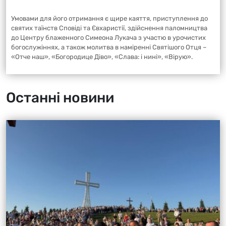
Умовами для його отримання є щире каяття, приступлення до
святих таїнств Сповіді та Євхаристії, здійснення паломництва
до Центру блаженного Симеона Лукача з участю в урочистих
богослужіннях, а також молитва в наміренні Святішого Отця –
«Отче наш», «Богородице Діво», «Слава: і нині», «Вірую».
Останні новини