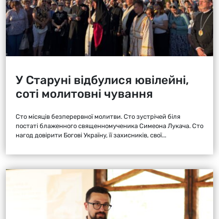
У Старуні відбулися ювілейні,
соті молитовні чування
Сто місяців безперервної молитви. Сто зустрічей біля
постаті блаженного священномученика Симеона Лукача. Сто
нагод довірити Богові Україну, її захисників, свої...