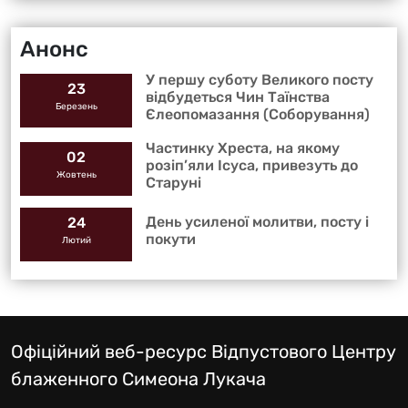
Анонс
У першу суботу Великого посту
23
відбудеться Чин Таїнства
Березень
Єлеопомазання (Соборування)
Частинку Хреста, на якому
02
розіп’яли Ісуса, привезуть до
Жовтень
Старуні
День усиленої молитви, посту і
24
покути
Лютий
Офіційний веб-ресурс Відпустового Центру
блаженного Симеона Лукача