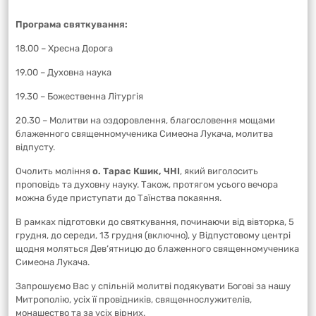
Програма святкування:
18.00 – Хресна Дорога
19.00 – Духовна наука
19.30 – Божественна Літургія
20.30 – Молитви на оздоровлення, благословення мощами
блаженного священномученика Симеона Лукача, молитва
відпусту.
Очолить моління
о. Тарас Кшик, ЧНІ
, який виголосить
проповідь та духовну науку. Також, протягом усього вечора
можна буде приступати до Таїнства покаяння.
В рамках підготовки до святкування, починаючи від вівторка, 5
грудня, до середи, 13 грудня (включно), у Відпустовому центрі
щодня моляться Дев‘ятницю до блаженного священномученика
Симеона Лукача.
Запрошуємо Вас у спільній молитві подякувати Богові за нашу
Митрополію, усіх її провідників, священнослужителів,
монашество та за усіх вірних.