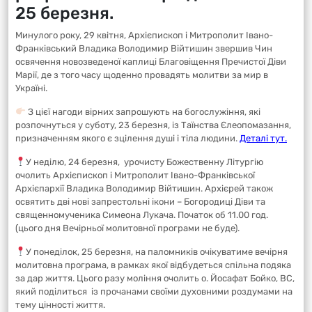
25 березня.
Минулого року, 29 квітня, Архієпископ і Митрополит Івано-
Франківський Владика Володимир Війтишин звершив Чин
освячення новозведеної каплиці Благовіщення Пречистої Діви
Марії, де з того часу щоденно провадять молитви за мир в
Україні.
З цієї нагоди вірних запрошують на богослужіння, які
розпочнуться у суботу, 23 березня, із Таїнства Єлеопомазання,
призначенням якого є зцілення душі і тіла людини.
Деталі тут.
У неділю, 24 березня, урочисту Божественну Літургію
очолить Архієпископ і Митрополит Івано-Франківської
Архієпархії Владика Володимир Війтишин. Архієрей також
освятить дві нові запрестольні ікони – Богородиці Діви та
священномученика Симеона Лукача. Початок об 11.00 год.
(цього дня Вечірньої молитовної програми не буде).
У понеділок, 25 березня, на паломників очікуватиме вечірня
молитовна програма, в рамках якої відбудеться спільна подяка
за дар життя. Цього разу моління очолить о. Йосафат Бойко, ВС,
який поділиться із прочанами своїми духовними роздумами на
тему цінності життя.