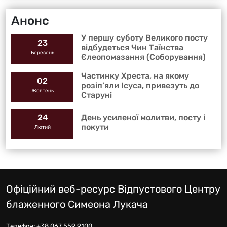
Анонс
У першу суботу Великого посту
23
відбудеться Чин Таїнства
Березень
Єлеопомазання (Соборування)
Частинку Хреста, на якому
02
розіп’яли Ісуса, привезуть до
Жовтень
Старуні
День усиленої молитви, посту і
24
покути
Лютий
Офіційний веб-ресурс Відпустового Центру
блаженного Симеона Лукача
Телефон:
+38 067 559 9100