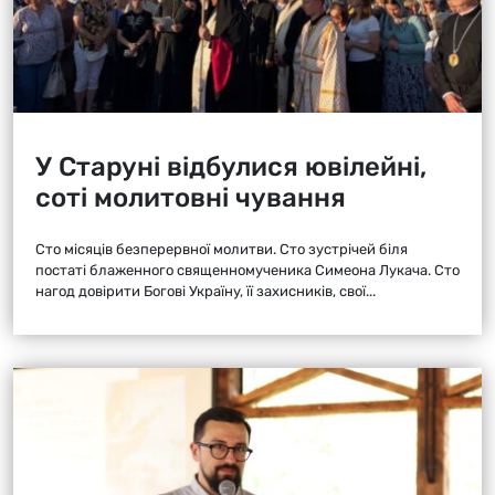
У Старуні відбулися ювілейні,
соті молитовні чування
Сто місяців безперервної молитви. Сто зустрічей біля
постаті блаженного священномученика Симеона Лукача. Сто
нагод довірити Богові Україну, її захисників, свої...