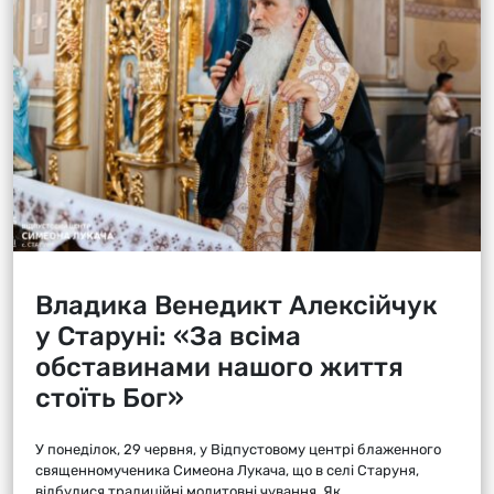
Владика Венедикт Алексійчук
у Старуні: «За всіма
обставинами нашого життя
стоїть Бог»
У понеділок, 29 червня, у Відпустовому центрі блаженного
священномученика Симеона Лукача, що в селі Старуня,
відбулися традиційні молитовні чування. Як...