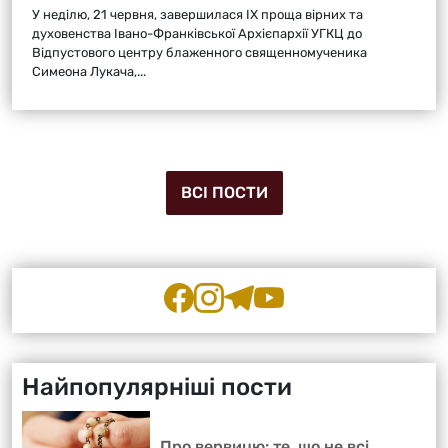
У неділю, 21 червня, завершилася ІХ проща вірних та
духовенства Івано-Франківської Архієпархії УГКЦ до
Відпустового центру блаженного священномученика
Симеона Лукача,...
ВСІ ПОСТИ
Найпопулярніші пости
Про вервицю: те, що не всі