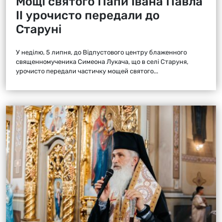
Мощі святого Папи Івана Павла
ІІ урочисто передали до
Старуні
У неділю, 5 липня, до Відпустового центру блаженного
священномученика Симеона Лукача, що в селі Старуня,
урочисто передали частичку мощей святого...