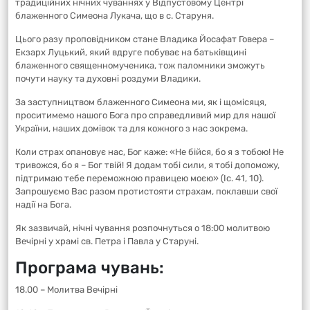
традиційних нічних чуваннях у Відпустовому Центрі
блаженного Симеона Лукача, що в с. Старуня.
Цього разу проповідником стане Владика Йосафат Говера –
Екзарх Луцький, який вдруге побуває на батьківщині
блаженного священномученика, тож паломники зможуть
почути науку та духовні роздуми Владики.
За заступництвом блаженного Симеона ми, як і щомісяця,
проситимемо нашого Бога про справедливий мир для нашої
України, наших домівок та для кожного з нас зокрема.
Коли страх опановує нас, Бог каже: «Не бійся, бо я з тобою! Не
тривожся, бо я – Бог твій! Я додам тобі сили, я тобі допоможу,
підтримаю тебе переможною правицею моєю» (Іс. 41, 10).
Запрошуємо Вас разом протистояти страхам, поклавши свої
надії на Бога.
Як зазвичай, нічні чування розпочнуться о 18:00 молитвою
Вечірні у храмі св. Петра і Павла у Старуні.
Програма чувань:
18.00 – Молитва Вечірні