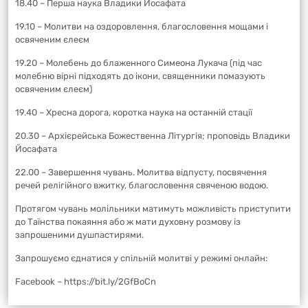
18.40 – Перша наука Владики Йосафата
19.10 – Молитви на оздоровлення, благословення мощами і
освяченим єлеєм
19.20 – Молебень до блаженного Симеона Лукача (під час
молебню вірні підходять до ікони, священники помазують
освяченим єлеєм)
19.40 – Хресна дорога, коротка наука на останній стації
20.30 – Архієрейська Божественна Літургія; проповідь Владики
Йосафата
22.00 – Завершення чувань. Молитва відпусту, посвячення
речей релігійного вжитку, благословення свяченою водою.
Протягом чувань молільники матимуть можливість приступити
до Таїнства покаяння або ж мати духовну розмову із
запрошеними душпастирями.
Запрошуємо єднатися у спільній молитві у режимі онлайн:
Facebook – https://bit.ly/2GfBoCn