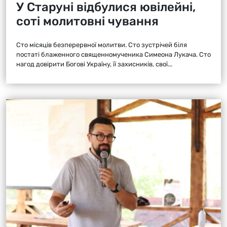
У Старуні відбулися ювілейні,
соті молитовні чування
Сто місяців безперервної молитви. Сто зустрічей біля
постаті блаженного священномученика Симеона Лукача. Сто
нагод довірити Богові Україну, її захисників, свої...